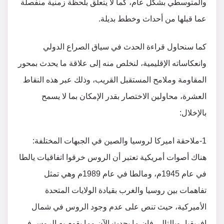
والمتوسطي بشكل عام، كما لا يتعلق بلحظة زمنية منفصلة
عما قبلها من أحداث وخطط بديلة.
كما سنحاول قراءة الحدث في سياق الصراع الدولي
وانعكاساته الإقليمية، لنخلص منه إلى علاقة ما يحدث بمحور
المقاومة وملامح المستقبل القريب، وذلك عبر هذه النقاط
العشرة، محاولين الاختصار بقدر الإمكان بما لا يسمح
بالإخلال:
1-ملاحقة اميركا لروسيا والصين في الجبهات المختلفة:
هناك أصوات أمريكية تعتبر أن الروس خرقوا اتفاقيات يالطا
في عام 1945م، ومالطا في عام 1989م وهي تمثل
تفاهمات بين روسيا والغرب بقيادة الولايات المتحدة
الأميركية، حيث تنص على عدم وجود الروس في شمال
إفريقيا، وبالتالي فإن ما يحدث الآن وما يقوم به الروس في