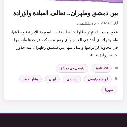
بين دمشق وطهران.. تحالف القيادة والإرادة
أيار 3, 2023
بقلم
هيئة التحرير
عقود مضت لم تهتز خلالها متانة العلاقات السورية الإيرانية وصلابتها،
ولم يحرك أي أحد في العالم وبأي وسيلة ممكنة قواعدها وأسسها
في محاولة لزعزعتها والنيل منها. بين دمشق وطهران ثمة جذور
متينة، إرادة صلبة…
التصنيفات
الافتتاحية
,
رئيسي في دمشق
الوسوم
ابراهيم رئيسي
,
اساسي
,
ايران
,
بشار الاسد
,
سوريا