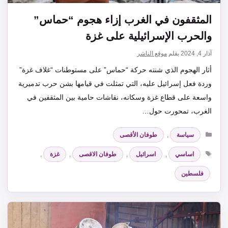
المثقفون في الغرب إزاء هجوم “حماس”
والحرب الإسرائيلية على غزة
آذار 4, 2024
بقلم
موقع الناشر
أثار الهجوم الذي شنته حركة “حماس” على مستوطنات “غلاف غزة”
وردة فعل إسرائيل عليه، التي تمثلت في قيامها بشن حرب تدميرية
واسعة على قطاع غزة وسكانه، نقاشات حامية بين المثقفين في
الغرب، تمحورت حول…
التصنيفات
سياسة
,
طوفان الأقصى
الوسوم
اساسي
,
اسرائيل
,
طوفان الاقصى
,
غزة
,
فلسطين