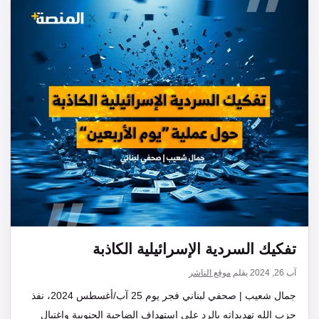
تفكيك السردية الإسرائيلية الكاذبة
آب 26, 2024
بقلم
موقع الناشر
جمال شعيب | صحفي لبناني فجر يوم 25 آب/أغسطس 2024، نفذ
حزب الله تهديداته بالرد على استهداف الضاحية الجنوبية واغتيال