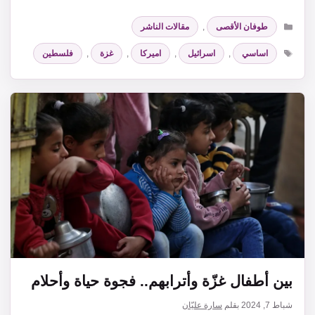
التصنيفات
طوفان الأقصى
,
مقالات الناشر
الوسوم
اساسي
,
اسرائيل
,
اميركا
,
غزة
,
فلسطين
بين أطفال غزّة وأترابهم.. فجوة حياة وأحلام
شباط 7, 2024
بقلم
سارة عليّان