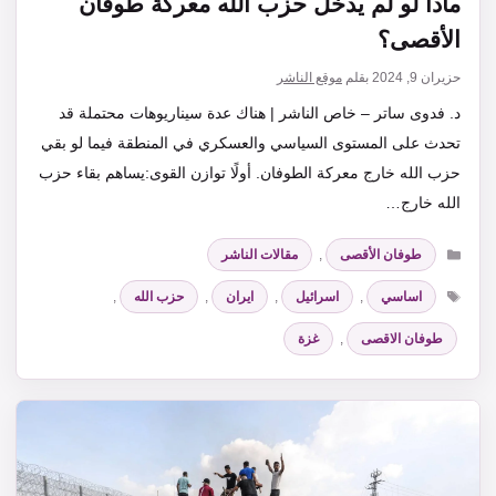
ماذا لو لم يدخل حزب الله معركة طوفان
الأقصى؟
حزيران 9, 2024
بقلم
موقع الناشر
د. فدوى ساتر – خاص الناشر | هناك عدة سيناريوهات محتملة قد
تحدث على المستوى السياسي والعسكري في المنطقة فيما لو بقي
حزب الله خارج معركة الطوفان. أولًا توازن القوى:يساهم بقاء حزب
الله خارج…
التصنيفات
طوفان الأقصى
,
مقالات الناشر
الوسوم
اساسي
,
اسرائيل
,
ايران
,
حزب الله
,
طوفان الاقصى
,
غزة