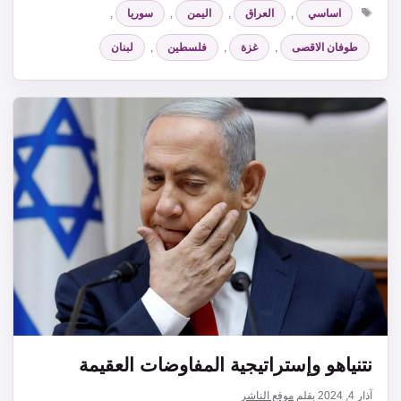
الوسوم
اساسي
,
العراق
,
اليمن
,
سوريا
,
طوفان الاقصى
,
غزة
,
فلسطين
,
لبنان
نتنياهو وإستراتيجية المفاوضات العقيمة
آذار 4, 2024
بقلم
موقع الناشر