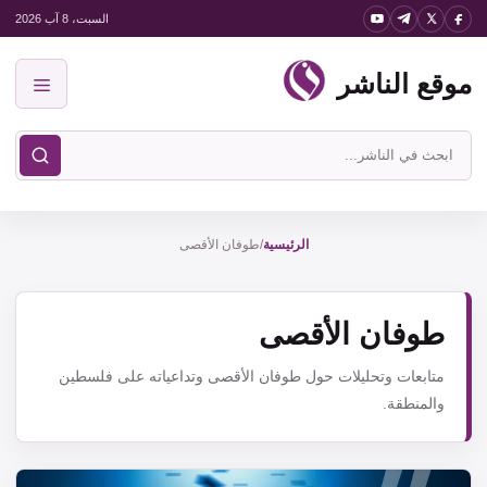
نتقل
السبت، 8 آب 2026
لى
موقع الناشر
لمحتوى
القائمة
ابحث
في
موقع
الناشر
الرئيسية
/
طوفان الأقصى
طوفان الأقصى
متابعات وتحليلات حول طوفان الأقصى وتداعياته على فلسطين
والمنطقة.