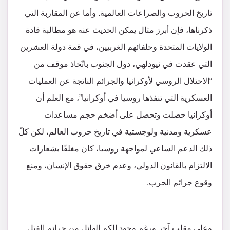
تاريخ الحروب والصراعات العالمية. وأما عن المقاربة التي
ذكرناها، فإن أبرز مثال يمكن الحديث عنه هو مطالبة قادة
الولايات المتحدة وحلفائهم الغربيين، في قمة دولة العشرين
التي عقدت في نيودلهي، دول الجنوب باتّخاذ موقف من
“الاحتلال الروسي لأوكرانيا والجرائم الناتجة عن العمليات
العسكرية التي تنفذها روسيا في أوكرانيا”، مع العلم أن
أوكرانيا حصلت وتحصل على أضخم حجم مساعدات
عسكرية ومدنية ولوجستية في تاريخ حروب العالم، لكن كلّ
ذلك الدعم الساعي لمواجهة روسيا، كان مغلفًا بشعارات
الالتزام بالقانون الدولي، وعدم خرق حقوق الإنسان، ومنع
وقوع جرائم الحرب.
وعلى مقلب آخر ورغم وجود الكم الهائل من جرائم القتل