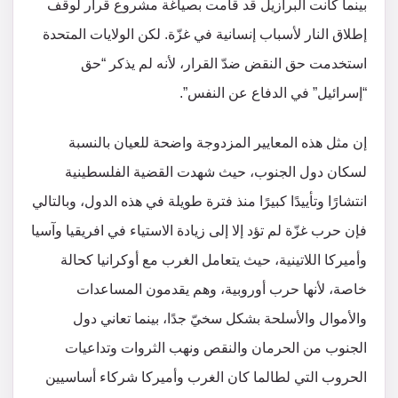
بينما كانت البرازيل قد قامت بصياغة مشروع قرار لوقف
إطلاق النار لأسباب إنسانية في غزّة. لكن الولايات المتحدة
استخدمت حق النقض ضدّ القرار، لأنه لم يذكر “حق
“إسرائيل” في الدفاع عن النفس”.
إن مثل هذه المعايير المزدوجة واضحة للعيان بالنسبة
لسكان دول الجنوب، حيث شهدت القضية الفلسطينية
انتشارًا وتأييدًا كبيرًا منذ فترة طويلة في هذه الدول، وبالتالي
فإن حرب غزّة لم تؤد إلا إلى زيادة الاستياء في افريقيا وآسيا
وأميركا اللاتينية، حيث يتعامل الغرب مع أوكرانيا كحالة
خاصة، لأنها حرب أوروبية، وهم يقدمون المساعدات
والأموال والأسلحة بشكل سخيّ جدًا، بينما تعاني دول
الجنوب من الحرمان والنقص ونهب الثروات وتداعيات
الحروب التي لطالما كان الغرب وأميركا شركاء أساسيين