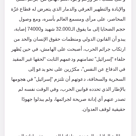
والإبادة والتطهير العرقي والدمار الذي يتعرض له قطاع غزّة
المحاصر، على مرأى ومسمع العالم بأسره، ومع وصول
حجم الضحايا إلى ما يفوق الـ32.000 شهيد و74000 إصابة،
يبدو أن القانون الدولي ومنظمات حقوق الإنسان والحد من
ارتكاب جرائم الحرب، أصبحت على الهامش، في حين يُظهر
حلفاء “إسرائيل” تضامنهم ودعمهم الثابت “لحقها غير المقيد
في الدفاع عن النفس”، مكرّرين على نحو يدعو إلى
السخرية والسخافة، دعوتهم أن تلتزم “إسرائيل” في هجومها
بالإطار الذي تحدده قوانين الحرب، وفي الوقت نفسه لم
تصدر عنهم أي إدانة صريحة لجرائمها، ولم يبذلوا جهودًا
حقيقية لوقف العدوان.