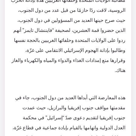
مطالبة الولايات المتحدة وحلفائها الغربيين هذه بإدانة الحرب
الروسية، لاقت ردًا حازمًا من قبل عدد من دول الجنوب،
حيث صرح حينها العديد من المسؤولين في دول الجنوب،
الذين حضروا قمة العشرين، لصحيفة “فايننشال تايمز” أنهم
ردوا على الولايات المتحدة وحلفائها الغربيين بالحجة نفسها
وطالبوا بإدانة الهجوم الإسرائيلي الانتقامي على غزّة،
وقرارها منع إمدادات الغذاء والدواء والمياه والكهرباء والغاز
هناك.
هذه المعارضة التي أبداها العديد من دول الجنوب، جاء في
مقدمتها مواقف جنوب إفريقيا والبرازيل، حيث عمدت
جنوب إفريقيا لتقديم دعوى ضدّ “إسرائيل” في محكمة
العدل الدولية واتهامها بالقيام بإبادة جماعية في قطاع غزّة،