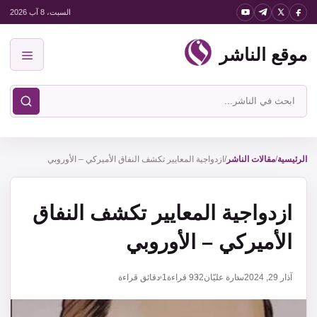
نتقل
السبت، 8 آب 2026
لى
موقع الناشر
لمحتوى
القائمة
ابحث
في
موقع
الناشر
الرئيسية
/
مقالات الناشر
/
ازدواجية المعايير تكشف النفاق الأميركي – الأوروبي
ازدواجية المعايير تكشف النفاق
الأميركي – الأوروبي
آذار 29, 2024
سارة عليّان
932
قراءة
1 دقائق قراءة