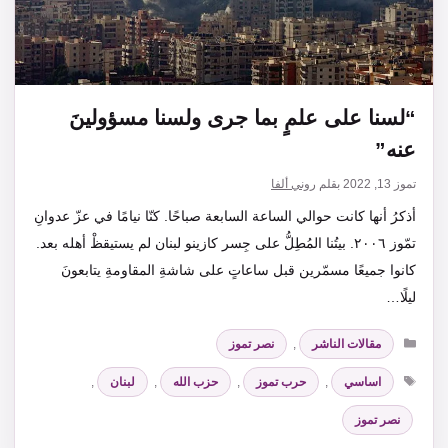
“لسنا على علمٍ بما جرى ولسنا مسؤولينَ
عنه”
تموز 13, 2022
بقلم
روني ألفا
أذكرُ أنها كانت حوالي الساعة السابعة صباحًا. كنّا نيامًا في عزّ عدوانِ
تمّوز ٢٠٠٦. بيتُنا المُطِلُّ على جِسر كازينو لبنان لم يستيقظْ أهله بعد.
كانوا جميعًا مسمّرين قبل ساعاتٍ على شاشةِ المقاومةِ يتابعونَ
ليلًا…
التصنيفات
مقالات الناشر
,
نصر تموز
الوسوم
اساسي
,
حرب تموز
,
حزب الله
,
لبنان
,
نصر تموز