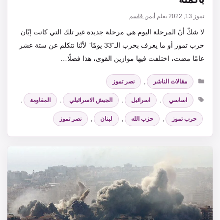
تموز 13, 2022
بقلم
أيمن قاسم
لا شكّ أنّ المرحلة اليوم هي مرحلة جديدة غير تلك التي كانت إبّان
حرب تموز أو ما يعرف بحرب الـ”33 يومًا” لأنّنا نتكلم عن ستة عشر
عامًا مضت، اختلفت فيها موازين القوى، هذا فضلًا…
التصنيفات
مقالات الناشر
,
نصر تموز
الوسوم
اساسي
,
اسرائيل
,
الجيش الاسرائيلي
,
المقاومة
,
حرب تموز
,
حزب الله
,
لبنان
,
نصر تموز