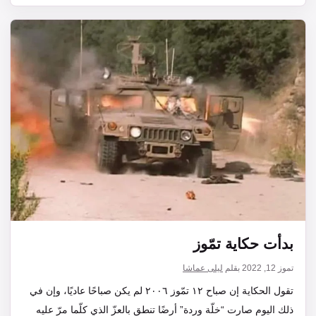
بدأت حكاية تمّوز
تموز 12, 2022
بقلم
ليلى عماشا
تقول الحكاية إن صباح ١٢ تمّوز ٢٠٠٦ لم يكن صباحًا عاديًا، وإن في
ذلك اليوم صارت “خلّة وردة” أرضًا تنطق بالعزّ الذي كلّما مرّ عليه