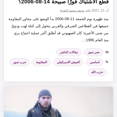
قطع الاشتباك فورًا صبيحة 14-08-2006؟
آب 12, 2021
بقلم
يوسف محمد الشيخ
منذ ظهيرة يوم الجمعة 11-08-2006 بدأ الوضع على محاور المقاومة
جميعها في القطاعين الشرقي والغربي يتحول إلى كتلة لهب ودويّ
من شتى الأعيرة؛ كان الصهيوني قد أطلق أكبر عملية اجتياح بري
منذ العام 1986.…
التصنيفات
نصر تموز
,
مقالات الناشر
الوسوم
اساسي
,
الجيش الاسرائيلي
,
المقاومة
,
حرب تموز
,
حزب الله