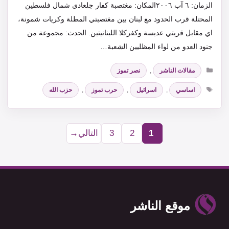
الزمان: ٦ آب ٢٠٠٦المكان: مغتصبة كفار جلعادي شمال فلسطين
المحتلة قرب الحدود مع لبنان بين مغتصبتي المطلة وكريات شمونة،
اي مقابل قريتي عديسة وكفركلا اللبنانيتين. الحدث: مجموعة من
جنود العدو من لواء المظليين الشعبة…
التصنيفات
مقالات الناشر
,
نصر تموز
الوسوم
اساسي
,
اسرائيل
,
حرب تموز
,
حزب الله
1
2
3
التالي
→
Page
Page
Page
موقع الناشر