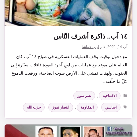
١٤ آب.. ذاكرة أشرف النّاس
آب 14, 2021
بقلم
ليلى عماشا
مع دخول توقيت وقف العمليات العسكرية في صباح ١٤ آب، كان
العالم على موعد مع عمليات من لونٍ آخر: العودة.قافلات سيّارة إلى
الجنوب، ولهفات تمشي على الأرض صوب الضاحية، ورفعت الدموع
كلّ ما خلّفته…
التصنيفات
الافتتاحية
,
نصر تموز
الوسوم
اساسي
,
المقاومة
,
انتصار تموز
,
حزب الله