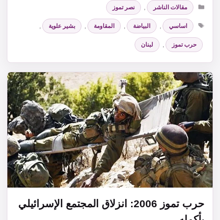
التصنيفات
مقالات الناشر
,
نصر تموز
الوسوم
اساسي
,
البياضة
,
المقاومة
,
بشير علوية
,
حرب تموز
,
لبنان
حرب تموز 2006: انزلاق المجتمع الإسرائيلي
بأكمله