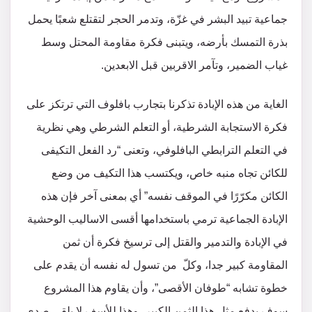
جماعية تبيد البشر في غزّة، وتدمر الحجر لتقتلع شعبًا يحمل
بذرة التمسك بأرضه، ويتبنى فكرة مقاومة المحتل وسط
غياب الضمير، وتآمر الاقربين قبل الابعدين.
الغاية من هذه الإبادة تذكرنا بتجارب بافلوف التي ترتكز على
فكرة الاستجابة الشرطية، أو التعلم الشرطي وهي نظرية
في التعلم الترابطي البافلوفي، وتعنى “رد الفعل التكيفى
للكائن تجاه منبه خاص، ويكتسب هذا التكيف من وضع
الكائن مكرّرًا في الموقف نفسه” أي بمعنى آخر فإن هذه
الإبادة الجماعية ترمي باستخدامها أقسى الاساليب الوحشية
في الإبادة والتدمير والقتل إلى ترسيخ فكرة أن ثمن
المقاومة كبير جدا، وكلّ من تسول له نفسه أن يقدم على
خطوة تشابه “طوفان الأقصى”، وأن يقاوم هذا المشروع
سوف يدفع مثل هذا الثمن الكبير، وهذا للأسف لا يلقى صدى