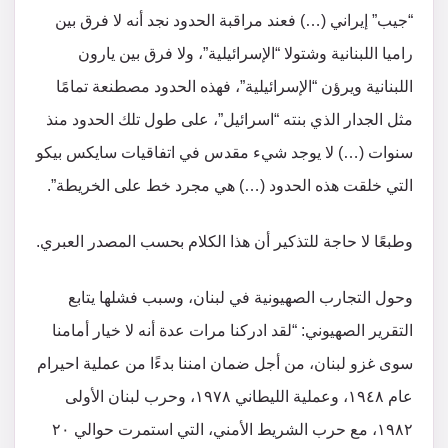
“جيب” إيراني (…) فعند مراقبة الحدود نجد أنه لا فرق بين
راميا اللبنانية وشتولا “الإسرائيلية”، ولا فرق بين يارون
اللبنانية ويرؤن “الإسرائيلية”، فهذه الحدود مصطنعة تمامًا
مثل الجدار الذي بنته “اسرائيل”، على طول تلك الحدود منذ
سنوات (…) لا يوجد شيء مقدس في اتفاقيات سايكس بيكو
التي خلقت هذه الحدود (…) هي مجرد خط على الخريطة”.
وطبعًا لا حاجة للتذكير أن هذا الكلام بحسب المصدر العبري.
وحول التجارب الصهيونية في لبنان، وسبب فشلها يتابع
التقرير الصهيوني: “لقد ادركنا مرات عدة أنه لا خيار أمامنا
سوى غزو لبنان، من أجل ضمان امننا بدءًا من عملية احيرام
عام ١٩٤٨، وعملية الليطاني ١٩٧٨، وحرب لبنان الأولى
١٩٨٢، مع حرب الشريط الأمني، التي استمرت حوالي ٢٠