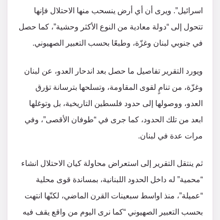
اسرائيل”. ويرى أن أي أرض ينسحب منها الاحتلال فإنها
تتحول إلى “دولة معادية من النوع الأكثر وحشية”، كما حصل
في جنوبي لبنان وغزّة، وطبعًا بحسب التعبير الصهيوني.
ويورد التقرير تفاصيل ما حصل بعد اندحار العدو، عن لبنان
وغزّة، من تنامٍ لقوى المقاومة، وتسلحها بترسانة تؤرق
العدو، ووصولها إلى حدود فلسطين التاريخية، بل وتوغلها
ابعد من تلك الحدود، كما جرى في “طوفان الأقصى”، وفي
مرات عدة في لبنان.
ثم ينتقل التقرير إلى استعراض محاولة كيان الاحتلال انشاء
“محمية” له داخل الحدود اللبنانية، بمساندة قوى محلية
“عميلة”، منذ اواسط سبعينات القرن الماضي، لكنّها انتهت
بحسب التعبير الصهيوني “كما نرى اليوم من واقع يقف فيه