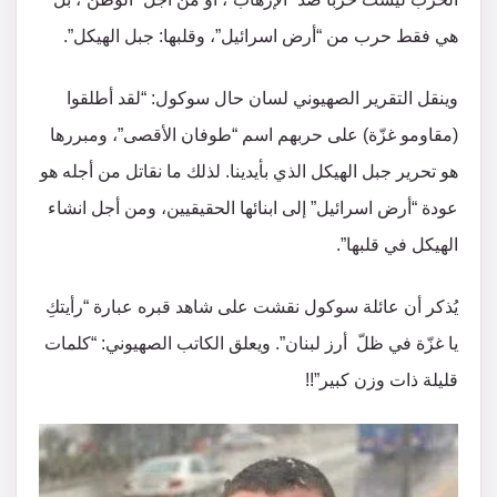
هي فقط حرب من “أرض اسرائيل”، وقلبها: جبل الهيكل”.
وينقل التقرير الصهيوني لسان حال سوكول: “لقد أطلقوا
(مقاومو غزّة) على حربهم اسم “طوفان الأقصى”، ومبررها
هو تحرير جبل الهيكل الذي بأيدينا. لذلك ما نقاتل من أجله هو
عودة “أرض اسرائيل” إلى ابنائها الحقيقيين، ومن أجل انشاء
الهيكل في قلبها”.
يُذكر أن عائلة سوكول نقشت على شاهد قبره عبارة “رأيتكِ
يا غزّة في ظلّ أرز لبنان”. ويعلق الكاتب الصهيوني: “كلمات
قليلة ذات وزن كبير”!!