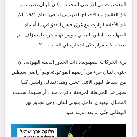
المغتصبات في الأراضي المحتلة، وكان للبنان نصيب من
تلك العقيدة مع الاجتياح الصهيوني له في العام ١٩٨٢. لكن
تلك الأحلام انهارت مع غرق جيش العدوّ في ما أسماه
الصهاينة بـ”الطين اللبناني”، ومواجهته حرب استنزاف، لم
تمنحه الاستقرار حتّى اندحاره في العام ٢٠٠٠.
ترى الحركات الصهيونية، ذات الجذور الدينية اليهودية، أن
جنوبي لبنان جزء من أرضهم الموعودة، وهو أراضي سبطين
من اسباط اليهود الاثني عشر، وهما: نفتالي وأشير، كما
يظهر في الخريطة المرفقة إذ نرى امتداد أراضيهما، بحسب
المخيال اليهودي، داخل جنوبي لبنان، وهي تتجاوز نهر
الليطاني حتّى ما بعد مدينة صيدا.