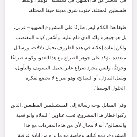
في العاشر من هذا الشهر، في مغتصبة “ألونيم”، وسط
فلسطين المحتلة، جنوب شرق مدينة حيفا المحتلة.
طبعًا هذا الكلام ليس طارئًا على المشروع الصهيو – غربي،
بل هو جوهره ولبّه الذي قام عليه، وأسّس كيانه المغتصب،
ولكن إعادة إعلانه في هذه الظروف يحمل دلالات، ورسائل
متعددة، تؤكد على جوهر الصراع مع هذا العدو، وكونه صراعًا
وجوديًّا، وليس مجرد صراع عابر يحتمل التسويف والتأويل،
ويقبل التنازل، أو التصالح، وهو صراع لا يخضع لفكرة
“الحلول الوسط”.
وفي المقابل يوجه رسالة إلى المستسلمين المطبعين، الذين
ركبوا قطار هذا المشروع، تحت عناوين “السلام والواقعية
والمصالح”، أنه لا مجال لأي من هذه المفردات مع هذا
المشروع، ومع كيانه، وخاصة مع ما نراه من إبادة عرقية