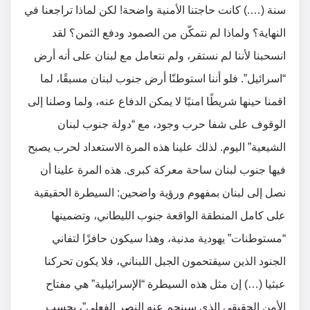
سنة (….) كانت حاجتنا الأمنية واضحة! لكن لماذا تراجعنا في
النهاية؟ ولماذا لم نتمكّن من الصمود ودفع الثمن؟ لقد
انسحبنا لأننا لم نستقر، ولم نتعامل مع لبنان على أنه أرض
“اسرائيل”. فلو أننا استوطنّا أرض جنوب لبنان مسبقًا، لما
اقمنا حينها شريطًا امنيًا لا يمكن الدفاع عنه، ولما وصلنا إلى
الوقوف على شفا حرب وجود، مع “دولة جنوب لبنان
الشيعية” اليوم. لذلك علينا هذه المرة الاستعداد لحرب يصبح
فيها جنوب لبنان ساحة معركة كبرى. هذه المرة علينا أن
نصل إلى لبنان بمفهوم ورؤية واضحين: السيطرة الحقيقية
على كامل المنطقة الواقعة جنوب الليطاني، وتضمينها
“مستوطنات” يهودية مدنية، وهذا سيكون حافزًا لتفاني
الجنود الذين سيقتحمون الجبل اللبناني، فلا يكون تحركنا
عبثيا (…) إن مثل هذه السيطرة “الإسرائيلية” هي مفتاح
الأمن الحقيقي الذي سينجم عنه النصر الفعلي”، بحسب