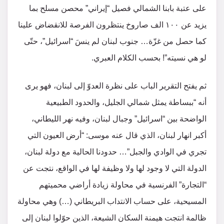
على عتبة بابنا الشمالي فصيل “إيراني” محصن مسلح بما
يزيد عن ١٠٠ الف صاروخ ينتظرون الفرصة للانقضاض علينا
كما حصل من غزّة… جنوب لبنان لم ينسَ “اسرائيل”، حتّى
لو هي نسيته”! بحسب الكلام العبري.
ثم يفتح التقرير الباب على نظرة العدوّ إلى لبنان، فهو يرى
أنه “ببساطة يمثل شمالي الجليل، والحدود الطبيعية
الواضحة بين “اسرائيل” وجبال لبنان، وفيه نهر الليطاني،
أكبر انهار لبنان، الذي قال عنه موسى: “أرض العيون التي
تجري في الوادي والجبل”… حدودنا الحالية مع دولة لبنان،
الدولة التي لا وجود لها ولا وظيفة لها في الواقع، نتجت عن
“التجارة” الفرنسية في محاولة زيادة أراضي محميتهم
المسيحية، على حساب الانتداب البريطاني (…) وهي محاولة
ظالمة انتجت هيمنة السكان الشيعة، الذين حوّلوا لبنان إلى