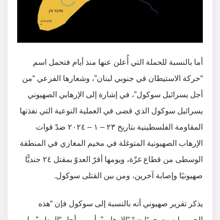
أما بالنسبة للحملة التي أُعلن عنها منذ أيام فتحمل اسم
“حركة الاستيطان في جنوبي لبنان”، وشعارها الفرعي “من
أجل يسرائيل سوكول”، في إشارة إلى الإرهابي الصهيوني
يسرائيل سوكول الذي قضى في العملية النوعية التي نفذتها
المقاومة الفلسطينية بتاريخ ٢٣ – ١ – ٢٠٢٤ ضدّ قوات
الإرهاب الصهيونية المتوغلة في مخيم المغازي في المنطقة
الوسطى من قطاع غزّة، ويومها أقرّ العدوّ بمقتل ٢٤ جنديًّا
صهيونيًا وإصابة آخرين، ومن بين القتلى سوكول.
يذكر تقرير صهيوني أنه بالنسبة إلى سوكول فإن “هذه
الحرب ليست حربًا ضدّ “الإرهاب”، أو من أجل “الوطن”، بل