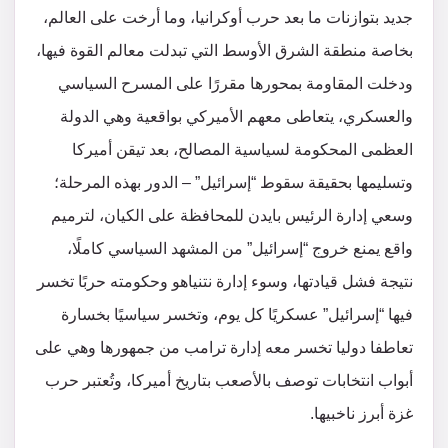
جديد بتوازنات ما بعد حرب أوكرانيا، وما أرخت على العالم،
بخاصة منطقة الشرق الأوسط التي تبدلت معالم القوة فيها،
ودخلت المقاومة بمحورها مقررًا على المسرح السياسي
والعسكري، يتعاطى معهم الأميركي بواقعية وهي الدولة
العظمى المحكومة لسياسية المصالح، بعد تيقن أميركا
وتسليمها بحقيقة سقوط “إسرائيل” – الدور بهذه المرحلة؛
وسعي إدارة الرئيس بايدن للمحافظة على الكيان، لترميم
واقع يمنع خروج “إسرائيل” من المشهد السياسي كاملًا،
نتيجة فشل قيادتها، وسوء إدارة نتنياهو وحكومته حربًا تخسر
فيها “إسرائيل” عسكريًا كل يوم، وتخسر سياسيًا بخسارة
تعاطفا دوليا تخسر معه إدارة ترامب من جمهورها وهي على
أبواب انتخابات توصف بالأصعب بتاريخ أميركا، وتُعتبر حرب
غزة أبرز ناخبيها.