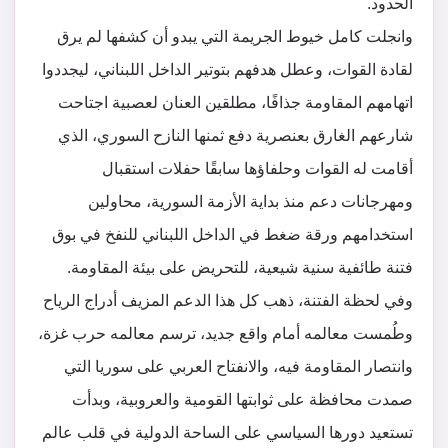
الحدود.
وانجلت كامل خيوط الجريمة التي يبدو أن كشفها لم يرق
لقادة القوات، وعطل هدفهم بتوتير الداخل اللبناني، ليجددوا
اتهامهم المقاومة جذافًا، مطلقين العنان لعصبية اجتاحت
شارعهم الغارق بعنصرية دفع ثمنها النازح السوري، الذي
أقامت له القوات وحلفاؤها سابقًا حفلات استقبال
ومهرجانات دعم منذ بداية الأزمة السورية، محاولين
استخدامهم ورقة ضغط في الداخل اللبناني للنفخ في بوق
فتنة طائفية سنية شيعية، للتحريض على بيئة المقاومة.
وفي لحظة الفتنة، ذهب كل هذا الدعم المزيف أدراج الرياح
وطُمست معالمه أمام واقع جديد، ترسم معالمه حرب غزة،
وانتصار المقاومة فيه، والانفتاح العربي على سوريا التي
صمدت محافظة على ثوابتها القومية والعروبية، وبدأت
تستعيد دورها السياسي على الساحة الدولية في قلب عالم