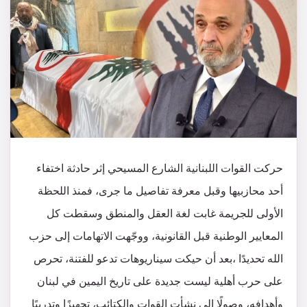
حركت القوات اللبنانية الشارع المسيحي إثر حادثة اختفاء
أحد محازبيها وقبل معرفة تفاصيل ما جرى، فمنذ اللحظة
الأولى للجريمة غابت لغة العقل والمنطق وسقطت كل
المعايير الوطنية قبل القانونية، ووجّهت الاتهامات إلى حزب
الله تحديدًا ،بعد أن حيكت سيناريوهات تدعو للفتنة، تحرص
على حرب أهلية ليست جديدة على تاريخ اليمين في لبنان
وأهدافه، وصولًا إلى نشأت القوات والكتائب، تجهيزًا وتدريبًا