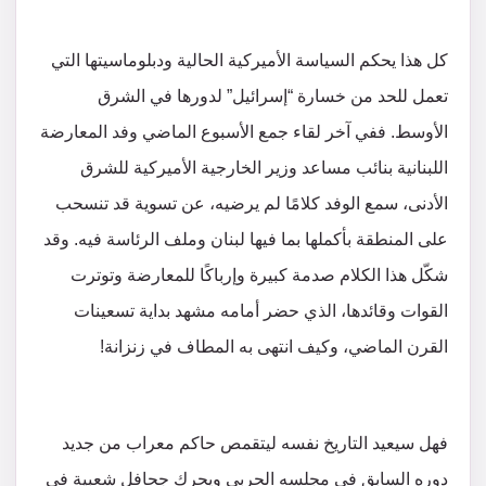
كل هذا يحكم السياسة الأميركية الحالية ودبلوماسيتها التي
تعمل للحد من خسارة “إسرائيل” لدورها في الشرق
الأوسط. ففي آخر لقاء جمع الأسبوع الماضي وفد المعارضة
اللبنانية بنائب مساعد وزير الخارجية الأميركية للشرق
الأدنى، سمع الوفد كلامًا لم يرضيه، عن تسوية قد تنسحب
على المنطقة بأكملها بما فيها لبنان وملف الرئاسة فيه. وقد
شكّل هذا الكلام صدمة كبيرة وإرباكًا للمعارضة وتوترت
القوات وقائدها، الذي حضر أمامه مشهد بداية تسعينات
القرن الماضي، وكيف انتهى به المطاف في زنزانة!
فهل سيعيد التاريخ نفسه ليتقمص حاكم معراب من جديد
دوره السابق في مجلسه الحربي ويحرك جحافل شعبية في