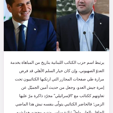
يرتبط اسم حزب الكتائب اللبنانية بتاريخ من المباهاة بخدمة
العدوّ الصهيوني، وإن كان خيار السلم الأهلي قد فرض
مرارة طي صفحات المجازر التي ارتكبها الكتائبيون تحت
إمرة جيش العدو، وجعل من حديث أمين الجميّل عن
تعاونهم ككتائب مع “الإسرائيلي” مجرّد ذاكرة مرّ عليها
الزمن؛ فالحاضر الكتائبي يتولّى بنفسه نبش هذا الماضي
الحافل بالعار. ولعلّ ثنائية سامي ونديم وحضورهما شبه