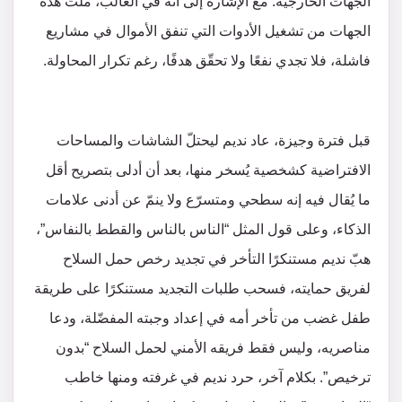
الجهات الخارجية. مع الإشارة إلى أنّه في الغالب، ملّت هذه
الجهات من تشغيل الأدوات التي تنفق الأموال في مشاريع
فاشلة، فلا تجدي نفعًا ولا تحقّق هدفًا، رغم تكرار المحاولة.
قبل فترة وجيزة، عاد نديم ليحتلّ الشاشات والمساحات
الافتراضية كشخصية يُسخر منها، بعد أن أدلى بتصريح أقل
ما يُقال فيه إنه سطحي ومتسرّع ولا ينمّ عن أدنى علامات
الذكاء، وعلى قول المثل “الناس بالناس والقطط بالنفاس”،
هبّ نديم مستنكرًا التأخر في تجديد رخص حمل السلاح
لفريق حمايته، فسحب طلبات التجديد مستنكرًا على طريقة
طفل غضب من تأخر أمه في إعداد وجبته المفضّلة، ودعا
مناصريه، وليس فقط فريقه الأمني لحمل السلاح “بدون
ترخيص”. بكلام آخر، حرد نديم في غرفته ومنها خاطب