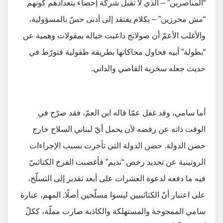
“المناصرين” – الذي لا تقبل شركة إحصاء بتعدادهم كونهم
“مش محرزين” – بكلام يفتقد إلى أدنى حسّ بالمسؤولية،
والأغلب الأعمّ أن صولانج داعبت خياله بمقولات وهمية عن
“بطولة” أبيه فحاول محاكاتها بطريقة طفولية فتورّط في
حديث جعله سخرية القاصي والداني.
أما سامي، وقد غفل عمّا قاله ابن العمّ، فقد صرّح في
الوقت ذاته عن رفضه لأن يحمل أيّ لبناني السلاح خارج
حضن الدولة. حضن الدولة التي تأخرت بسبب الإجراءات
الروتينية عن تجديد رخص “نديم” فأغضبت الفرخ الكتائبيّ
فيه ما دفعه لدعوة العشرات على أبعد تقدير إلى التسلّح،
على اعتبار أنّ الكتائبيين ليسوا مسلّحين أصلًا. المهم، عبارة
سامي الممجوجة والمستهلكة والكاذبة صارت مملّة، ككلّ