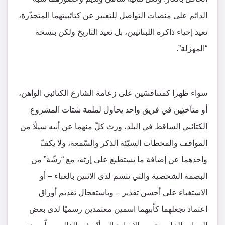
الدائم على منصات التواصل للتعبير عن كتائبيتهما المتجذّرة،
تعيد إحياء ذاكرة اللبنانيين، بل تعيد التاريخ ولكن بنسخة
“المهزلة”.
سواء ظهرا كمتنافسَين على زعامة الشارع الكتائبي الواهن،
أو متآخيَين في فريق واحد يحاول لملمة شتات المشروع
الكتائبي الساقط في البلد، ورث كلّ منهما عن أبيه سيلًا من
المواقف والمحطات السيّئة الذكر والسّمعة، ولا يكفّ
واحدهما عن إضافة ما يستطيع على إرثه، مع “رشّة” من
البصمة الشخصية والتي تتسم لدى الاثنين بالغباء – أو
الاستغباء على أحسن تقدير – وباستعجال تقديم أوراق
اعتماد تجعلهما كأبيهما اسمين معتمدين رسميًا لدى بعض