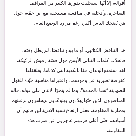
أقواله، إلّا أنّها استجلبت بدورها الكثير من المواقف
الساخرة، وأدخلته في منافسة مستحقة مع ابن عمّه، حول
مَن يُضحِك الناس أكثر، رغم مرارة الوضع العام.
هذا التناقض الكتائبي، أو ما يبدو تناقضًا، لم يطل وقته،
فاتحدّت كلمات الثنائي الأوهن حول قصّة رميش الركيكة.
لقد استمتع الولدان حقًا بالكذبة التي كذباها، وتلقفاها
كفرصة تعبيرية عن وجودهما، واعتبراها مناسبة جيّدة للقول
للصهاينة “نحنا بالخدمة”، وما لم يتجرّأ الاثنان على قوله، قاله
المناصرون الذين هبّوا يهدّدون ويتوعّدون ويجاهرون برغبتهم
بمحاربة المقاومة. فعلى ارتفاع نسبة الادرينالين فاتهم أن
أسيادهم حتّى أعلى هرمهم عاجزون عن ضرب هذه
المقاومة.