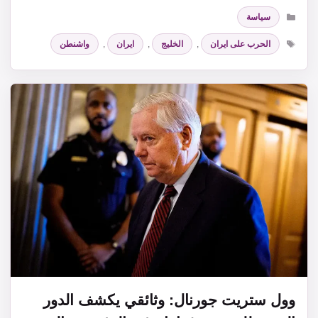
التصنيفات
سياسة
الوسوم
الحرب على ايران
,
الخليج
,
ايران
,
واشنطن
وول ستريت جورنال: وثائقي يكشف الدور