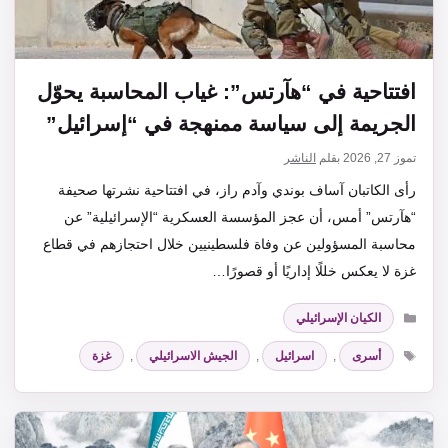
افتتاحية في “هآرتس”: غياب المحاسبة يحوّل
الجريمة إلى سياسة ممنهجة في “إسرائيل”
تموز 27, 2026
بقلم
الناشر
رأى الكاتبان آساف بوندي وآدم راز، في افتتاحية نشرتها صحيفة
“هآرتس” أمس، أن عجز المؤسسة العسكرية “الإسرائيلية” عن
محاسبة المسؤولين عن وفاة فلسطينيين خلال احتجازهم في قطاع
غزة لا يعكس خللًا إداريًا أو قصورًا…
التصنيفات
الكيان الإسرائيلي
الوسوم
أسرى
,
اسرائيل
,
الجيش الاسرائيلي
,
غزة