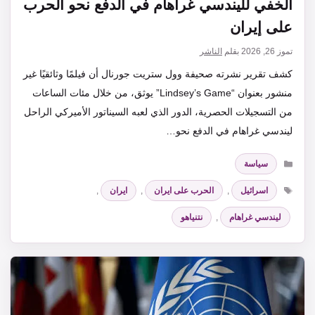
الخفي لليندسي غراهام في الدفع نحو الحرب
على إيران
تموز 26, 2026
بقلم
الناشر
كشف تقرير نشرته صحيفة وول ستريت جورنال أن فيلمًا وثائقيًا غير
منشور بعنوان “Lindsey’s Game” يوثق، من خلال مئات الساعات
من التسجيلات الحصرية، الدور الذي لعبه السيناتور الأميركي الراحل
ليندسي غراهام في الدفع نحو…
التصنيفات
سياسة
الوسوم
اسرائيل
,
الحرب على ايران
,
ايران
,
ليندسي غراهام
,
نتنياهو