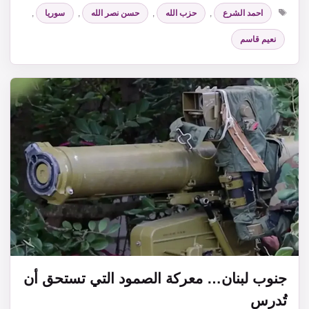
الوسوم
احمد الشرع
,
حزب الله
,
حسن نصر الله
,
سوريا
,
نعيم قاسم
جنوب لبنان… معركة الصمود التي تستحق أن
تُدرس