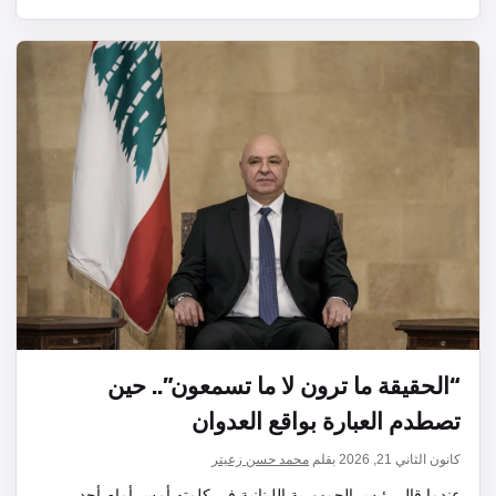
“الحقيقة ما ترون لا ما تسمعون”.. حين
تصطدم العبارة بواقع العدوان
كانون الثاني 21, 2026
بقلم
محمد حسن زعيتر
عندما قال رئيس الجمهورية اللبنانية في كلمته أمس أمام أحد