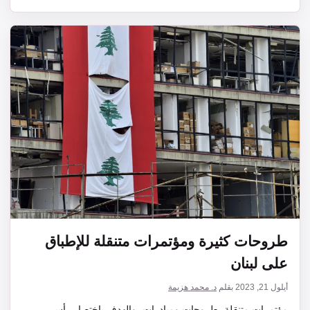
طروحات كثيرة ومؤتمرات متنقلة للإطباق
على لبنان
أيلول 21, 2023
بقلم
د. محمد هزيمة
مؤتمرات متنقلة، طروحات ومبادرات، والهدف باختصار رأس