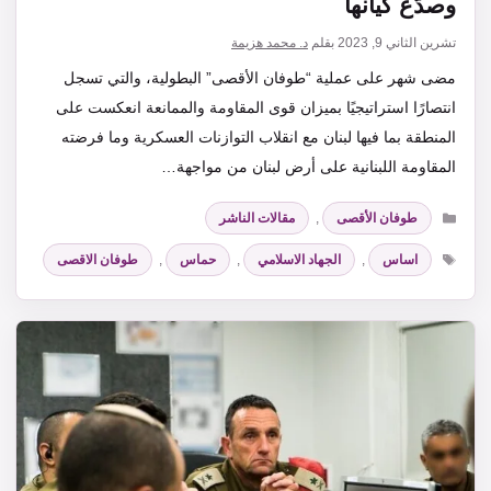
وصدّع كيانها
تشرين الثاني 9, 2023
بقلم
د. محمد هزيمة
مضى شهر على عملية “طوفان الأقصى” البطولية، والتي تسجل
انتصارًا استراتيجيًا بميزان قوى المقاومة والممانعة انعكست على
المنطقة بما فيها لبنان مع انقلاب التوازنات العسكرية وما فرضته
المقاومة اللبنانية على أرض لبنان من مواجهة…
التصنيفات
طوفان الأقصى
,
مقالات الناشر
الوسوم
اساس
,
الجهاد الاسلامي
,
حماس
,
طوفان الاقصى