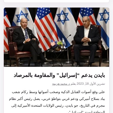
بايدن يدعم “إسرائيل” والمقاومة بالمرصاد
تشرين الأول 18, 2023
بقلم
د. محمد هزيمة
على وقع أصوات القنابل الذكية وصخب أصواتها وسط ركام شعب
يباد بسلاح أميركي ودعم غربي بتواطؤ عربي، يصل رئيس أكبر نظام
مجرم في التاريخ، جو بايدن، رئيس الولايات المتحدة الأميركية إلى
المنطقة ليسند “إسرائيل”،…