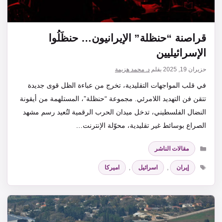
قراصنة “حنظلة” الإيرانيون… حنظَلُوا
الإسرائيليين
حزيران 19, 2025
بقلم
د. محمد هزيمة
في قلب المواجهات التقليدية، تخرج من عباءة الظل قوى جديدة
تتقن فن التهديد اللامرئي. مجموعة “حنظلة”، المستلهمة من أيقونة
النضال الفلسطيني، تدخل ميدان الحرب الرقمية لتُعيد رسم مشهد
الصراع بوسائط غير تقليدية، محوّلة الإنترنت…
التصنيفات
مقالات الناشر
الوسوم
إيران
,
اسرائيل
,
اميركا