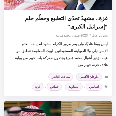
غزة.. مشهدٌ تحدّى التطبيع وحطّم حلم
“إسرائيل الكبرى”
تشرين الأول 7, 2023
بقلم
د. محمد هزيمة
ليس يومًا عاديًا، ولن يمر مرور الكرام مشهد لم يألفه العدو
الإسرائيلي ولا الصهاينة المستوطنين. ليوث المقاومة تنطلق من
عينه، زئير أشبال محمد (ص) يجددون معركة باب خيبر من بوابة
غلاف غزة، فيهم من…
التصنيفات
طوفان الأقصى
,
مقالات الناشر
الوسوم
اساسي
,
المقاومة
,
حماس
,
غزة