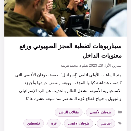
سيناريوهات لتغطية العجز الصهيوني ورفع
معنويات الداخل
تشرين الأول 28, 2023
بقلم
د. محمد هزيمة
منذ الساعات الأولى لتلقي “إسرائيل” صفعة طوفان الأقصى التي
كشفت هشاشة كيانها المؤقت ووهنه وضعف جيشها وأجهزته
الاستخبارية الأمنية، انشغل العالم بالحديث عن الرد الإسرائيلي
والتهويل باجتياح قطاع غزة المحاصر منذ سبعة عشرة عامًا…
التصنيفات
طوفان الأقصى
,
مقالات الناشر
الوسوم
اساسي
,
طوفان الاقصى
,
غزة
,
فلسطين