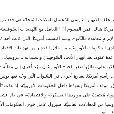
خلقها الانهيار الرّوسي المُحتمل للولايات المُتحدّة هي فقد ذري
يكا هناك. فمن المعلوم أنّ “التّعامل مع التّهديدات السّوفييتيّة 
إبرامِ مُعاهدة «النّاتو»، ومنه اكتسبت أمريكا، التي كانت أحد 
ا لدى الحكومات الأوروبيّة، من خلال التّحذير من تهديدات الاتّحاد ا
ة عقود. بعد انهيار الاّتحاد السّوفييتيّ واستبداله بـ «روسيا»، 
 ولكن على نطاقٍ أصغر، احتاج الأوروبيّون مرّة أُخرى إلى مِظلّة
سهِ أمريكا. بعبارةٍ أخرى، في السّنوات الّتي وجّه فيها بوتين
عزّز موقف أمريكا ونفوذها داخل الحكومات الأوروبيّة؛ إذ عَدّت “أم
روبا، مُعتمدةً على مواردها العسكريّة والاقتصاديّة، في حال ن
روسيا من المعادلات العالميّة، سيزول عامل خوفِ الحكومات الأو
أمريكيّة.