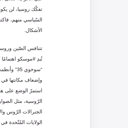
تفكّك روسيا، لن يكون
السّياسي منهم، فاكتسا
الأشكال.
تتنافس الصّين وروسيا 
تُبدِ #موسكو اهتمامًا
وإضعاف مكانتها في ال
استمرّ الوضع على هذا
الرّوسية، مثل الصوار
الجنرالات الرّوس والأ
الولايات المُتّحدة ف