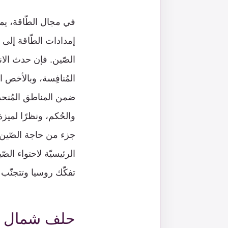
في مجال الطّاقة، يم
إمدادات الطّاقة إلى ح
الصّين. فإن حدث الان
المُنافِسة، وبالأخص ا
ضمن المناطق المُنحدِر
والحُكم، ونظرًا لميزة
جزء من حاجة الصّين 
الرئيسيّة لاحتواء الص
تفكّك روسيا وتتجنّب
حلف شمال الأ