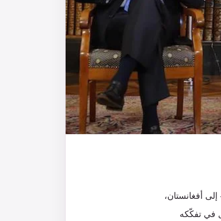
- إلى أفغانستان،
 في تفكّكه