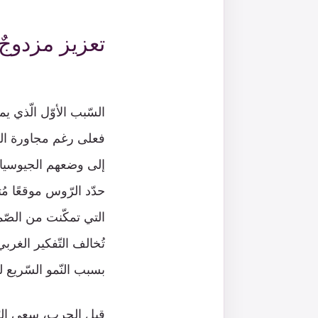
تعزيز مزدوجٌ 
السّبب الأوّل الّذي ي
فعلى رغم مجاورة الصّي
إلى وضعهم الجيوسياس
حدّد الرّوس موقعًا مُ
التي تمكّنت من الصّمو
تُخالف التّفكير الغر
بسبب النّمو السّريع ل
قبل الحرب، سعى الرّو