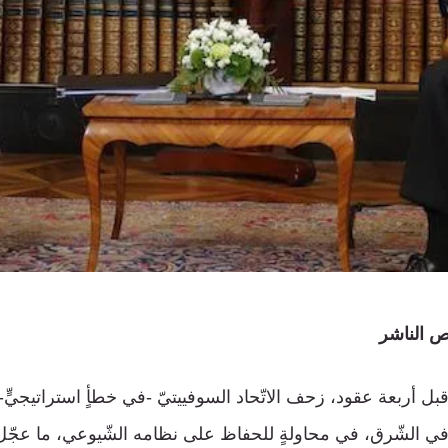
ص الناشر
ين. قبل أربعة عقود، زحف الاتّحاد السوفييتيّ -في خطأٍ استراتيجيٍّ
في الشّرق، في محاولةٍ للحفاظ على نظامه الشّيوعي، ما عجّل