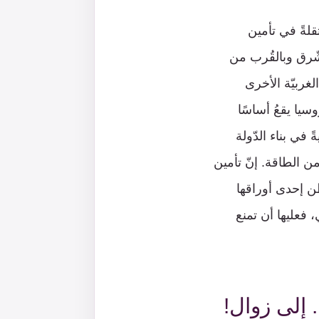
لةً في تأمين
لشّرق وبالقُرب من
غربيّة الأخرى
سيا يقعُ أساسًا
 في بناء الدّولة
من الطاقة. إنّ تأمين
ن إحدى أوراقها
، فعليها أن تمنع
 إلى زوال!