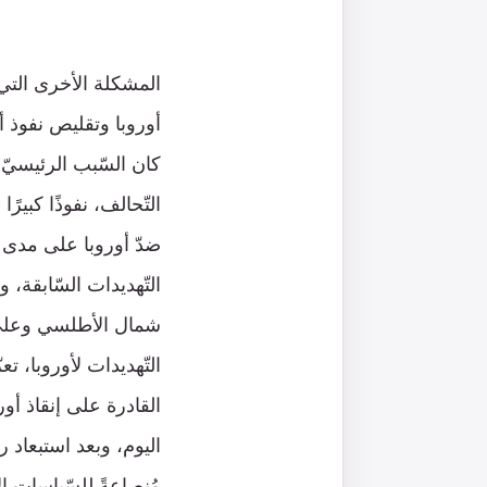
المشكلة الأخرى التي ي
أوروبا وتقليص نفوذ أمر
كان السّبب الرئيسيّ ل
التّحالف، نفوذًا كبيرً
ضدّ أوروبا على مدى عد
التّهديدات السّابقة،
شمال الأطلسي وعلى رأ
التّهديدات لأوروبا، ت
القادرة على إنقاذ أو
اليوم، وبعد استبعاد 
مُنصاعةً للسّياساتِ ال