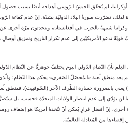
رانيا، لم يُحقّق الجيشُ الرّوسي أهدافه أيضًا بسبب حصول أو
جة لذلك، تضرّرت صورةُ البلاد الدوليّة بشدّة. إنّ عدم كفاءة الرّ
كرانيا شبيهةً بالحرب في أفغانستان، ويتحدثون مرّة أخرى عن ا
 قويّةٌ تدعو الأمريكيّين إلى عدم تكرار التاريخ وتمزيق أوصالِ
عِلم بأنّ النّظام الدّولي اليوم يختلفُ جوهريًّا عن النّظام الدّو
 ولم يعد منطق لُعبة «المُحصّلُ الصّفري» يحكم هذا النّظام؛ والّذ
 يعني بالضرورة خسارة الطّرف الآخر (السّوفييت). فمنطق لُعبة 
يا لن يؤدّي إلى عدم انتصار الولايات المتحدّة فحسب، بل سيُضرُّ 
 أخرى، إنّ أفضل قرارٍ يُمكن أنْ تتّخذهُ أمريكا هو إضعاف روس
 إقصاءها من المُعادلة العالميّة.