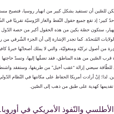
كن للصّين أن تستفيد بشكل كبير من انهيار روسيا، فتصبح مستق
دّ كبير؛ إذ تقع جميع حقول النّفط والغاز الرّوسيّة تقريبًا في ا
هيار، ستكون حصّة بكين من هذه الحقول أكبر من حصة الدّول ال
لولايات المُتحدّة. كما تجدر الإشارة إلى أن الجزء الشّرقي من رو
ة من أصول تركيّة ومنغوليّة، والتي لا يملك أصحابُها خبرةً كافيةً
 قرب الصّين من هذه المناطق، فقد تضمُّها إليها، وتسدّ حاجتها 
للطّاقة سيعني إزالة “عقب أخيل” من طريقها، وستفقد واشنط
ّين. لذا؛ إنْ أرادت أمريكا الحفاظ على مكانتها في النّظام الدّولي
 تقديمها كهدية على طبق من ذهب إلى الصّين.
طلسي والنّفوذ الأمريكي في أوروبا..