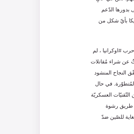
 بدورها الدّعم
ريكا بأيّ شكل من
 حرب #اوكرانيا ، لم
حثُ عن شراء مُقاتلات
دم تحقّق النجاح المنشود
لمُتطوّرة. في حال
لتّقنيّات العسكريّة
عن طريق رشوة
غاية للصّين ضدّ