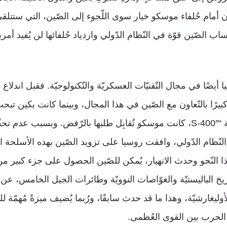
 أمام حُلفاء موسكو خيار سوى اللّجوء إلى الصّين، التي ستتلقى
ب الصّين قوّة في النّظام الدّولي وازدياد حُلفائها لن يُفيد أم
أيضًا في مجال التّقنيّات العسكريّة والتّكنولوجيّة. فقبل اندلاع
 كبيرًا بالتّعاون مع الصّين في هذا المجال، وبينما كانت بكين تب
“سوخوي 35” وأنظمة “S-400″، كانت موسكو تُقابِل طلبها بالرّفض. وبسبب ع
نّظام الدّولي، وافقت روسيا على تزويد الصّين بهذه الأسلحة ا
 النّحو وحدث الانهيار، يُمكن للصّين الحصول على جزء كبير من ا
يخ الباليستيّة والغوّاصات النوويّة وطائرات الجيل الخامس، 
وليغارشيّة، وهذا ما قد حدث سابقًا، ورُبما يُضيف ميزةً مُهمّة لل
ي الحرب بين القوى العُظمى.