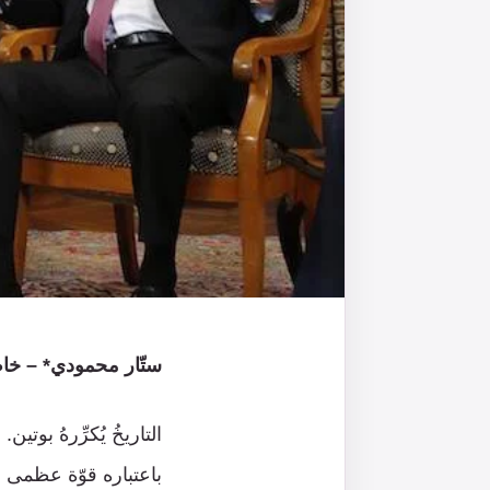
ستّار محمودي* – خا
التاريخُ يُكرِّرهُ بوت
باعتباره قوّة عظمى 