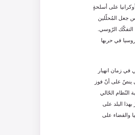
كرانيا على أسلحةٍ
وس جعل المُحلّلين
لتفكّك الرّوسي.
 روسيا في حربها
لي في زمان انهيار
ي ينصّ على أنّ فوز
النّظام الحّالي
بهذا البلد على
يا والقضاء على