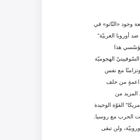
عة وجود «النّاتو» في
ضد أوروبا الغربيّة”
مُؤسّسي هذا
لسّوفييتيّ الهجوميّة
وتزامنًا مع نفس
 داعمةٍ من حلف
 المزيد من
ريكا” القوّة الوحيدة
شبت الحرب مع روسيا.
روبيّة، ولن تبقى