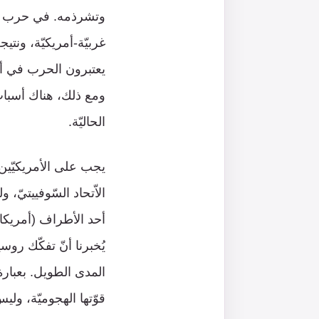
وتشرذمه. في حرب أوك
غربيّة-أمريكيّة، ونتي
يعتبرون الحرب في أو
ومع ذلك، هناك أسبابٌ
الحاليّة.
يجب على الأمريكيّين ال
الاّتحاد السّوفييتيّ،
أحد الأطراف (أمريكا)
يُخبرنا أنّ تفكّك روس
المدى الطويل. بعبارة
قوّتها الهجوميّة، وليس