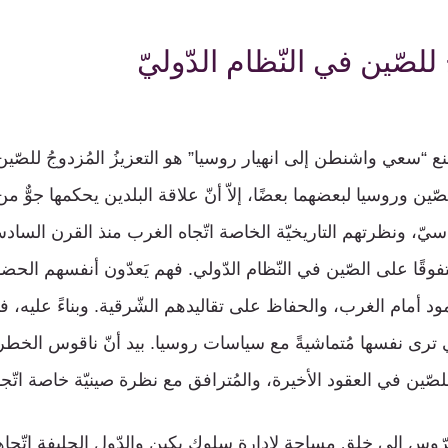
للصّين في النّظام الدّوليّ
منع “سعي واشنطن إلى انهيار روسيا” هو التعزيزُ المُزدوجُ للصّين 
ن وروسيا لبعضهما بعضًا، إلاّ أنّ علاقة البلدين يحكمها جوٌّ من 
يّ، ونظرتهم التاريخيّة الخاصة اتّجاه الغرب منذ القرن السا
تفوقًا على الصّين في النّظام الدّولي. فهم يَعدّون أنفسهم الحضا
د أمام الغرب، والحفاظ على تقاليدهم الشّرقية. وبناءً عليه، فإن
بي ترى نفسها مُتماشيةً مع سياسات روسيا. بيد أنّ ناقوس الخطر
لصّين في العقود الأخيرة، والمُترافق مع نظرة صينيّة خاصة اتّجاه
س إلى خلق مساحةٍ لإدارةِ سلوكِ بكين والدّول الحليفة اتّجاه