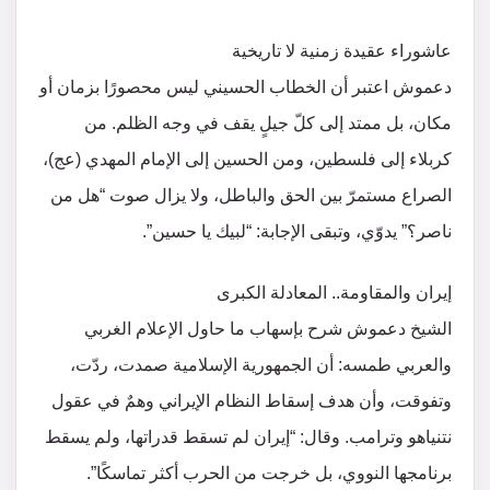
عاشوراء عقيدة زمنية لا تاريخية
دعموش اعتبر أن الخطاب الحسيني ليس محصورًا بزمان أو
مكان، بل ممتد إلى كلّ جيلٍ يقف في وجه الظلم. من
كربلاء إلى فلسطين، ومن الحسين إلى الإمام المهدي (عج)،
الصراع مستمرّ بين الحق والباطل، ولا يزال صوت “هل من
ناصر؟” يدوّي، وتبقى الإجابة: “لبيك يا حسين”.
إيران والمقاومة.. المعادلة الكبرى
الشيخ دعموش شرح بإسهاب ما حاول الإعلام الغربي
والعربي طمسه: أن الجمهورية الإسلامية صمدت، ردّت،
وتفوقت، وأن هدف إسقاط النظام الإيراني وهمٌ في عقول
نتنياهو وترامب. وقال: “إيران لم تسقط قدراتها، ولم يسقط
برنامجها النووي، بل خرجت من الحرب أكثر تماسكًا”.