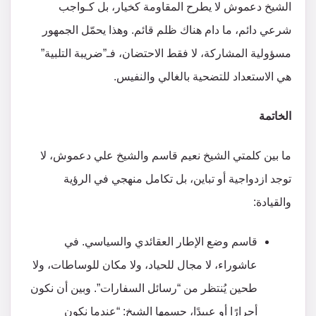
الشيخ دعموش لا يطرح المقاومة كخيار، بل كـواجب
شرعي دائم، ما دام هناك ظلم قائم. وهذا يحمّل الجمهور
مسؤولية المشاركة، لا فقط الاحتضان، فـ”ضريبة التلبية”
هي الاستعداد للتضحية بالغالي والنفيس.
الخاتمة
ما بين كلمتي الشيخ نعيم قاسم والشيخ علي دعموش، لا
توجد ازدواجية أو تباين، بل تكامل منهجي في الرؤية
والقيادة:
قاسم وضع الإطار العقائدي والسياسي. في
عاشوراء، لا مجال للحياد، ولا مكان للوساطات، ولا
طحين يُنتظر من “رسائل السفارات”. وبين أن نكون
أحرارًا أو عبيدًا، حسمها الشيخ: “عندما نكون