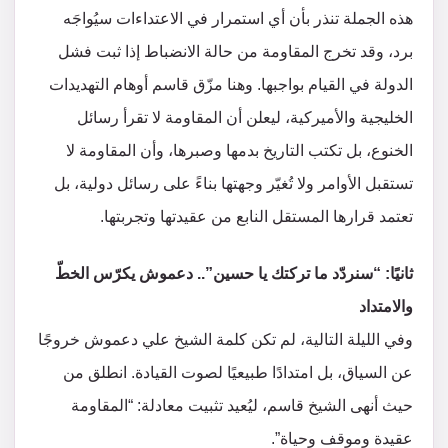
هذه الجملة تنذر بأن أي استمرار في الاعتداءات سيُواجَه
برد، وقد تخرج المقاومة من حالة الانضباط إذا ثبت فشل
الدولة في القيام بواجبها. وهنا مزّق قاسم أوهام التهديدات
الخليجية والأميركية، ليعلن أن المقاومة لا تقرأ رسائل
الخنوع، بل تكتب التاريخ بدمها وصبرها، وأن المقاومة لا
تستقبل الأوامر ولا تُغيّر وجهتها بناءً على رسائل دولية، بل
تعتمد قرارها المستقل النابع من عقيدتها وتجربتها.
ثانيًا: “سنردّد ما تركتك يا حسين”.. دعموش يكرّس الخطّ
والامتداد
وفي الليلة التالية، لم تكن كلمة الشيخ علي دعموش خروجًا
عن السياق، بل امتدادًا طبيعيًا لصوت القيادة. انطلق من
حيث أنهى الشيخ قاسم، ليُعيد تثبيت معادلة: “المقاومة
عقيدة وموقف وحياة”.