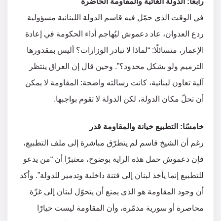
رابعًا: الدولة الغائبة والمقاومة الحاضرة
في الوقت الذي حمّل فيه قاسم الدولة اللبنانية مسؤولية
ردع العدوان، عاد دعموش ليُهاجم أداء الحكومة في إعادة
الإعمار، متسائلًا: “لماذا لا تبادر الوزارات؟ أليس بمقدورها
الترميم ولو بشكل محدود؟”. وحين قال إن العراق ينتظر
آلية تعاون لبنانية، كانت رسالته واضحة: المقاومة لا يمكن
أن تحلّ مكان الدولة، لكن الدولة لا تقوم بواجبها.
خامسًا: التطبيع خيانة والمقاومة قدر
رغم أن الشيخ قاسم لم يتطرّق مباشرة إلى ملف التطبيع،
فإن دعموش حمل هذه الراية بوضوح، معتبرًا أن “من يدعو
للتطبيع إنما يأخذ لبنان إلى فتنة داخلية وتدمير للدولة”. وأكد
أن وجود المقاومة هو الذي يمنع أن يتحوّل لبنان إلى غزّة
محاصرة أو سورية مدمّرة، وأن المقاومة ليست خيارًا