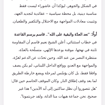
في الشكل والجوهر، ليؤكدا أن عاشوراء ليست فقط
مناسبة دينية، بل محطة سياسية – عقائدية لتجديد العهد،
وتثبيت معادلات المواجهة مع الاحتلال والتكفير والطغيان.
أولًا: “نعد العدّة والبقية على الله”.. قاسم يرسم القاعدة
في خطاب استثنائي، أعلن الشيخ نعيم قاسم أن المقاومة
ثابتة في نهجها، موقنة بوعدها الإلهي، متسلّحة بالعدّة،
منتظرة النصر من عند الله. وحين تحدّث عن الدعم لغزّة،
والمواجهة مع العدو، وواقع الداخل اللبناني، لم يكن يصف
واقعًا فقط، بل كان يؤسّس لمرحلة ويضع خارطة الطريق
لما بعد وقف إطلاق النار. وكان الموقف الحاسم حين قال:
“هل تتصوروا أن نظل ساكتين إلى أبد الآبدين؟ هذا غير
صحيح. نحن جماعة هيهات منا الذلة، ولقد جربتمونا”.