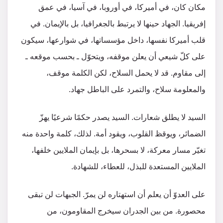
مكان كان، في أميركا، في أوروبا، في آسيا، في عمق
إفريقيا. الجهاد حينها لا يرتبط بالجغرافيا، بل بالإيمان. في
قلب أميركا نفسها، داخل مؤسساتها، في شوارعها، سيكون
على كلّ شيعي أن يعلن موقفه، ويتحوّل ـ بحسب موقعه ـ
إلى مقاوم. قد لا يحمل السلاح، لكن الكلمة موقف،
والمعلومة سلاح، والتمرد على الباطل جهاد.
السيد لا يطلق شعارات. السيد يصدر حكمًا شرعيًا يهزّ
الضمائر، ويوقظ القلوب، ويقود أمة. لذلك، كلمة واحدة منه
تغيّر مسار معركة، لا بسحرها، بل بإيمان الملايين خلفها،
الملايين المستعدة للبذل، للعطاء، للشهادة.
على العدوّ أن يعلم أن استهتاره لن يمرّ. الجبهات لن تبقى
محصورة. من بين الجدران سيخرج المقاومون، من