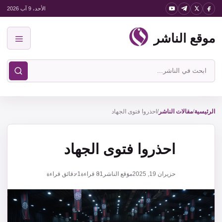
نتقل
الأحد، 9 آب 2026
لى
موقع الناشر
لمحتوى
القائمة
ابحث
في
موقع
الناشر
الرئيسية
/
مقالات الناشر
/
احذروا فتوى الجهاد
احذروا فتوى الجهاد
حزيران 19, 2025
موقع الناشر
81
قراءة
1 دقائق قراءة