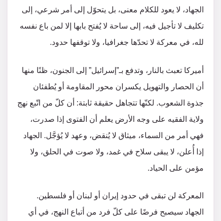
الجهاد، لا يعود للكلام معنى، بل يتحوّل إلى أمر شرعي، إلى
تكليف لا تأجيل فيه، إلى ساحة لا يُفتح بابها إلا لمن باع نفسه
لله، في معركة لا تحدّها جغرافيا، ولا توقفها حدود.
أميركا تعبث بالنار، وتدفع بـ”إسرائيل” إلى الجنون، ظنًا منها
أن الحصار والتهويل يكسران محور المقاومة أو يُطفئان
جذوة الشعوب. لكنّها تتجاهل حقيقة ثابتة: أن كلّ من اتّبع نهج
ولاية الفقيه على وجه الأرض يعلم أن الفتوى إذا صدرت،
فهي أمر من السماء، ميثاق لا يُنقض، وعهد لا يُؤجَّل. الجهاد
إذا أُعلن، لا يبقى سلاح في غمد، ولا صوت في الحلق، ولا
مؤمن على الحياد.
المعركة لن تبقى في حدود إيران أو لبنان أو فلسطين.
الجهاد سيصبح فرضًا على كلّ فرد من أتباع النهج، في أي