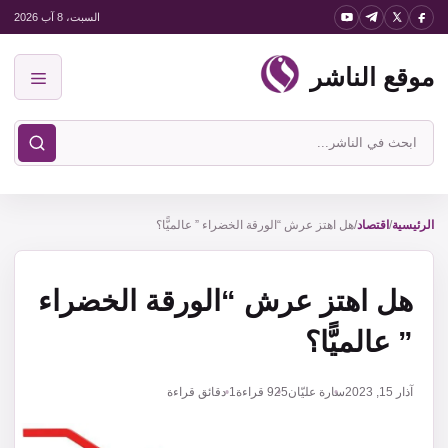
نتقل
السبت، 8 آب 2026
لى
موقع الناشر
لمحتوى
القائمة
ابحث
في
موقع
الناشر
الرئيسية
/
اقتصاد
/
هل اهتز عرش “الورقة الخضراء ” عالميًّا؟
هل اهتز عرش “الورقة الخضراء
” عالميًّا؟
آذار 15, 2023
سارة عليّان
925
قراءة
1 دقائق قراءة