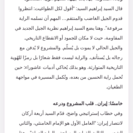
قال السيد إبراهيم السيد: “أقول لكل الطواغيت: انتظروا
قدوم الجيل الغاضب والمنتقم… المهم أن نسلمه الراية
مرفوعة”. وهنا يضع السيد إبراهيم نظرية الجيل الجديد في
المقاومة، حيث لا مكان للجمود أو الانقطاع التاريخي.
والجيل الحالي لا يموت بل يُسلّم. والمشروع لا يُدفن مع
رجاله بل يُستأنف. والراية ليست فقط شعارًا بل رمزًا للهُوية
التاريخية المتوارثة. وهو بذلك يُحاكي أدبيات عاشوراء: حين
تُحمل راية الحسين من بعده، وتُكمل المسيرة في مواجهة
الطغيان.
خامسًا: إيران.. قلب المشروع ودرعه
وفي خطاب إستراتيجي واضح، قدّم السيد أربعة أركان
لانتصار إيران: “العامل الأول هو الإمام الخامنئي، والثاني
الشعب، والثالث القوات المسلحة، والرابع الدولة”. وهذا