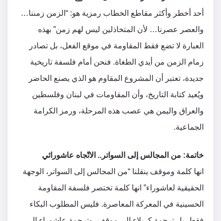
أحد أخطر وأكثر مقاطع الخطاب رمزية هو: “الزمن زمننا…
والعصر عصرنا… لأن المتخاذلين ليس لهم زمن” بهذه
العبارة لا تضع فقط المقاومة في موقع الفعل، بل تصادر
زمام الزمن من أيدي الطغاة. فنحن أمام فلسفة تاريخية
جديدة، تعتبر أن المشروع المقاوم هو الذي يصنع الحاضر
ويُعيد كتابة التاريخ، وأن المقاومات في لبنان وفلسطين
والعراق واليمن هي عصب هذه المرحلة، ورمز الكرامة
الجماعية.
خاتمة: من المجالس إلى السواتر.. الاتّجاه عاشورائي
انها كلمة وموقف ينقلنا “من المجالس إلى السواتر، الوجهة
الحقيقية لعاشوراء” انها كلمة تختصر فلسفة المقاومة
الحسينية في المعركة المعاصرة. فليس المطلوب البكاء
فقط، بل ترجمة كربلاء إلى موقف، وترجمة عاشوراء إلى