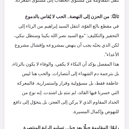
تنقل المقاومة من مستوى الخطاب إلى مستوى المعركة.
ثالثًا: من الحزن إلى النهضة.. الحب لا يُقاس بالدموع
في مقطع بالغ القوّة، انتقل السيد إبراهيم من الرثاء إلى
التحفيز والتكليف: “مع السيد نصر الله بكينا وسنظل نبكي،
لكن الذي يحبّه يجب أن ينهض بمشروعه وإفشال مشروع
الأعداء”.
هذا المفصل يؤكد أن البكاء لا يكفي، والوفاء لا يكون بالرثاء،
بل بترجمة دم الشهداء إلى أنتصارات. والحب هنا ليس
عاطفة فقط، بل مسؤولية وقرار واستمرارية. فالمعركة
التي خسرنا فيها القائد، لم تنتهِ بل اشتدت. إنه نوع من
الحداد المقاوم الذي لا يركن إلى العجز، بل يتحوّل إلى دافع
للنهوض وإكمال المسيرة.
رابعًا: المقاومة جيلًا بعد جيل.. تسليم الراية المنتصرة