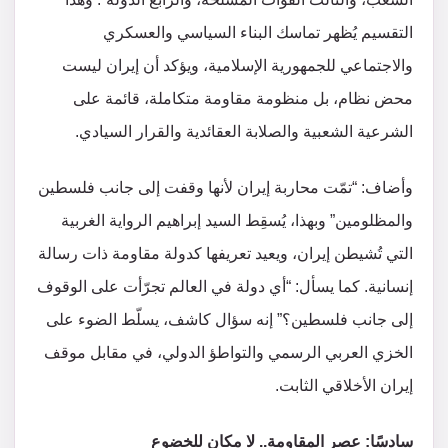
التقسيم يُظهر تماسك البناء السياسي والعسكري
والاجتماعي للجمهورية الإسلامية، ويؤكد أن إيران ليست
محض نظام، بل منظومة مقاومة متكاملة، قائمة على
الشرعية الشعبية والصلابة العقائدية والقرار السيادي.
وأضاف: “تمّت محاربة إيران لأنها وقفت إلى جانب فلسطين
والمظلومين” وبهذا، يُسقِط السيد إبراهيم الرواية الغربية
التي تُشيطن إيران، ويعيد تعريفها كدولة مقاومة ذات رسالة
إنسانية. كما يسأل: “أي دولة في العالم تجرّأت على الوقوف
إلى جانب فلسطين؟” إنه سؤال كاشف، يسلّط الضوء على
الخزي العربي الرسمي والتواطؤ الدولي، في مقابل موقف
إيران الأخلاقي الثابت.
سادسًا: عصر المقاومة.. لا مكان للخضوع