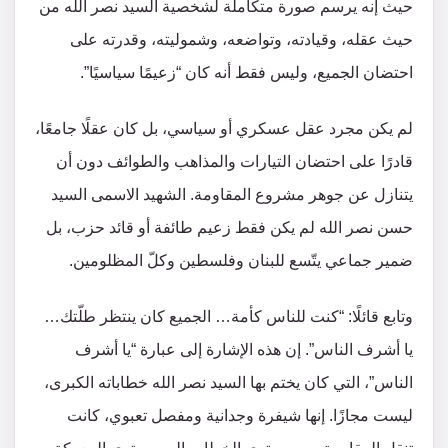
حيث إنه يرسم صورة متكاملة لشخصية السيد نصر الله من
حيث عقله، وقيادته، وتواضعه، وشموليته، وقدرته على
احتضان الجميع، وليس فقط أنه كان “زعيمًا سياسيًا”.
لم يكن مجرد عقل عسكري أو سياسي، بل كان عقلًا جامعًا،
قادرًا على احتضان التيارات والمذاهب والطوائف دون أن
يتنازل عن جوهر مشروع المقاومة. الشهيد الاسمى السيد
حسن نصر الله لم يكن فقط زعيم طائفة أو قائد حزب، بل
ضمير جماعي يتّسع للبنان وفلسطين وكلّ المظلومين.
وتابع قائلًا: “كنت للناس كأمة… الجميع كان ينتظر طلّتك…
يا أشرف الناس”. إن هذه الإشارة إلى عبارة “يا أشرف
الناس”، التي كان يختم بها السيد نصر الله خطاباته الكبرى،
ليست مجازًا. إنها شيفرة وجدانية ومفصل تعبوي، كانت