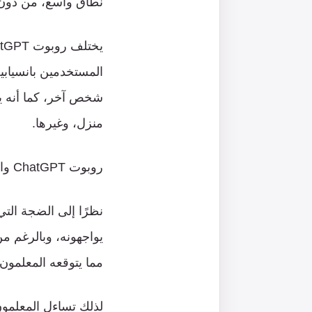
نطاق واسع، من دون
المستخدمين بانسيابي
شخص آخر، كما أنه ير
منزل، وغيرها.
روبوت ChatGPT والغش الدراسي:
نظرًا إلى الضجة التي أحدثها روبو
يواجهونه، وبالرغم من 
مما يتوقعه المعلمون