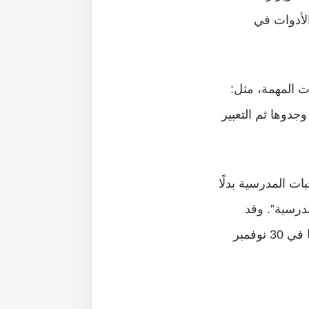
لأدوات في
ات المهمة، مثل:
دوها ثم التعبير
رية تقوم بالواجبات المدرسية بدلًا
رتين لحل واجباته المدرسية”. وقد
مدى قوة الأداة بعد إصدارها في 30 نوفمبر