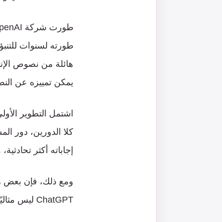
طورته لسنوات للتنبؤ 
هائلة من نصوص الإنت
يمكن تمييزه عن النص
كلا الدورين، دور ال
إجاباته أكثر تحادثية،
ومع ذلك، فإن بعض رد
ChatGPT ليس مثاليًا، ويقدم في بعض الأحيان إجابات مضللة.