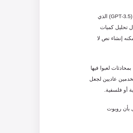
طورت شركة OpenAI روبوت الدردشة ChatGPT باستخدام النموذج اللغوي الكبير (GPT-3.5) الذي
ال تحليل كميات
كنه إنشاء نص لا
عي يزودونه بمحادثات لعبوا فيها
تخدمين عاديين لجعل
ية أو فلسفية.
 بأن روبوت