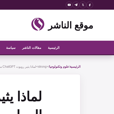
نتقل
لى
لمحتوى
موقع الناشر
الرئيسية
مقالات الناشر
سياسة
الرئيسية
/
علوم وتكنولوجيا
/
<strong>لماذا يثير روبوت ChatGPT مخاوف المعلمين؟</strong>