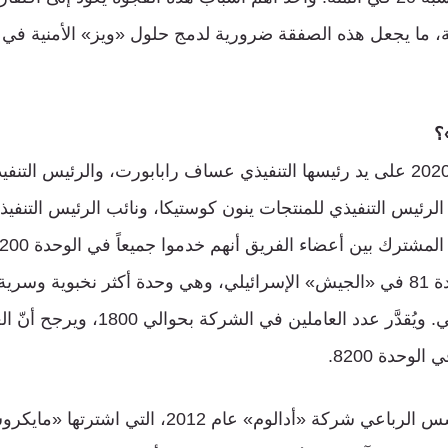
ة، ما يجعل هذه الصفقة ضرورية لدمج حلول «ويز» الأمنية في
؟
تأسست «ويز» عام 2020 على يد رئيسها التنفيذي عساف رابابورت، والرئيس ال
لرئيس التنفيذي للمنتجات ينون كوستيكا، ونائب الرئيس التنفي
رابابورت لاحقاً بالوحدة 81 في «الجيش» الإسرائيلي، وهي وحدة أكثر نخبوية 
مجال الأمن السيبراني. ويُقدَّر عدد العام
لوحدة 8200.