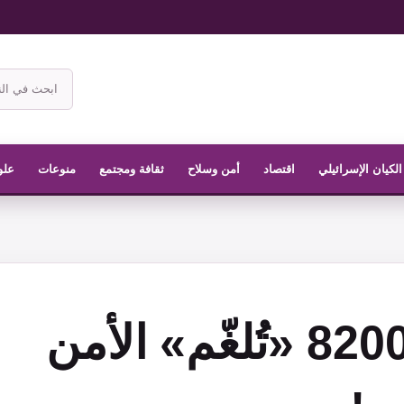
ابحث
في
موقع
الناشر
الكيان الإسرائيلي
اقتصاد
أمن وسلاح
ثقافة ومجتمع
منوعات
علو
الوحدة 8200 «تُلغّم» الأمن