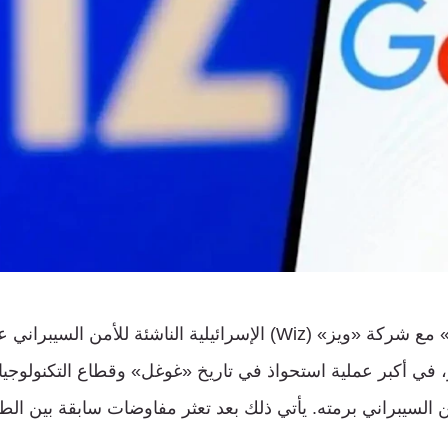
تفقت شركة «غوغل» مع شركة «ويز» (Wiz) الإسرائيلية الناشئة للأم
ار دولار، في أكبر عملية استحواذ في تاريخ «غوغل» وقطاع التكنولوجي
السيبراني برمته. يأتي ذلك بعد تعثر مفاوضات سابقة بين ا