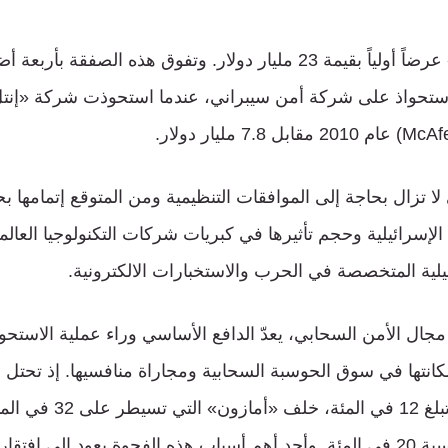
يومها، رفضت «ويز» عرضاً أولياً بقيمة 23 مليار دولار. وتفوق هذه ال
لإسرائيلية وحجم تأثيرها في كبريات شركات التكنولوجيا العالم
مجال الأمن السحابي، يعدّ الدافع الأساسي وراء عملية الاستح
انتها في سوق الحوسبة السحابية ومجاراة منافسيها. إذ تحتل ا
الثالثة بحصة سوقية تبلغ 12 في المئة، خلف «أمازون» التي تسيطر
و«مايكروسوفت» بنسبة 20 في المئة. وأحد أهم أسباب هذه الفجوة يعود إلى