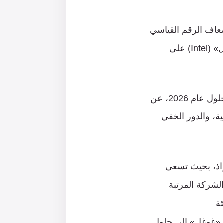
صفقة بأربعة أضعاف الرقم القياسي
السابق لأكبر عملية استحواذ على شركة أمن سيبراني، عندما استحوذت شركة «إنتل» (Intel) على
تكشف الصفقة، التي لا تزال بحاجة إلى الموافقات التنظيمية ومن المتوقع إتمامها بحلول عام 2026، عن
ية، والدور الخفي
واذ، بحيث تسعى
لشركة المرتبة
 على 32 في المئة
 افتقار «غوغل» إلى حلول