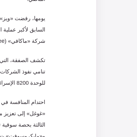
شركة «ماكافي» (McAfee) عام 2010 مقابل 7.8 مليار دولار.
تنامي نفوذ الشركات ا
للوحدة 8200 الإسرائيلية المتخصصة في الحرب والاستخبارات الالكترونية.
احتدام المنافسة في 
«غوغل» إلى تعزيز مك