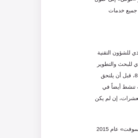
 جميع خدمات
تنفيذي للشؤون التقنية
ذي للبحث والتطوير
روي ريزنيك. القاسم المشترك بين أعضاء الفريق أنهم خدموا جميعاً في الوحدة 8200، قبل أن يلتحق
وسرية تنشط أيضاً في
لين في الشركة بحوالي 1800، ويرجح أنّ العشرات، إن لم يكن
قبل إنشاء «ويز»، أسس الرباعي شركة «أدالوم» عام 2012، التي اشترتها «مايكروسوفت» عام 2015