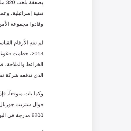
بصفق
تقنية إسرائيلية، وعم
وقادوا مجموعة الأم
لم تنتهِ الأرقام القي
الذي تدفعه شركة تقن
«وال ستريت جورنال»
8200 مدرجة في البورصة الأميركية، وتبلغ قيمتها الإجمالية نحو 160 مليار دولار.