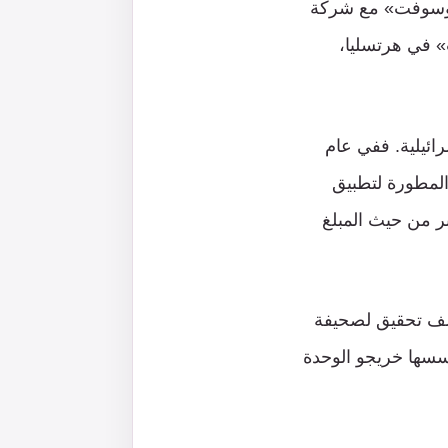
«مايكروسوفت» مع شركة
ت» في هرتسليا،
رائيلية. ففي عام
ستحواذها على شركة Waze الإسرائيلية المطورة لتطبيق
انت حينها الأكبر من حيث المبلغ
فإنّ مؤسّس Waze، يوري ليفين، خدم أيضاً في الوحدة 8200. كشف تحقيق لصحيفة
سسها خريجو الوحدة