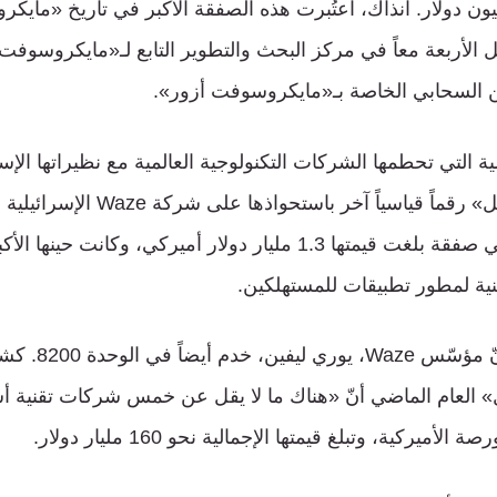
ة بلغت 320 مليون دولار. آنذاك، اعتُبرت هذه الصفقة الأكبر في تاريخ 
ل الأربعة معاً في مركز البحث والتطوير التابع لـ«مايكروسوف
ن السحابي الخاصة بـ«مايكروسوفت أزور».
اسية التي تحطمها الشركات التكنولوجية العالمية مع نظيراتها الإس
2013، حطمت «غوغل» رقماً قياسياً آخر با
الخرائط والملاحة، في صفقة بلغت قيمتها 1.3 مليار دولار أميركي، وك
ية لمطور تطبيقات للمستهلكين.
وكما بات متوقعاً، 
 العام الماضي أنّ «هناك ما لا يقل عن خمس شركات تقنية أ