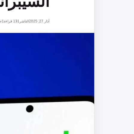
السيبران
آذار 27, 2025
الناشر
131
قراءة
1 دقائق قراءة