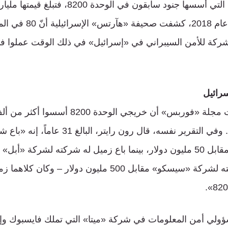
أما الشركات الخاصة التي أسسها جنود سابقون في الوح
ص أسسوا 700 شركة للأمن السيبراني في «إسرائيل» في ذلك الوقت عملو
سرائيل
في عام 2016، قدّرت مجلة «فوربس» أن خريجي ا
في قطاع التكنولوجيا. وفي التقرير نفسه، قال رون
دولار، وآخر باع شركته لشركة «سيسكو» مقابل 500 مليون دولا
ؤولي أمن المعلومات في شركة «ميتا» التي تملك فايسبوك وإ