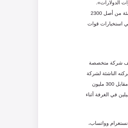
دة 8200، فتبلغ قيمتها مليارات الدولارات».
وفي تقرير يعود إلى عام 2018، كشفت صحيفة «هآرتس» الإسرائيلية أنّ 80 في المئة من أصل 2300
ا في استخبارات قوات
لوحدة 8200 أسسوا أكثر من ألف شركة متخصصة
 رايتر، البالغ 31 عاماً، إنه «باع شركته الناشئة لشركة
«أوراكل» (Oracle) مقابل 50 مليون دولار، بينما باع زميل له شركته لشركة «أبل» مقابل 300 مليون
ر – وكان كلاهما زميلين في الغرفة أثناء
نستغرام وواتساب،