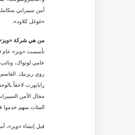
أمن سيبراني متكامل
«غوغل كلاود».
من هي شركة «ويز»
عامي لوتواك، ونائب ا
المئات منهم خدموا في ا