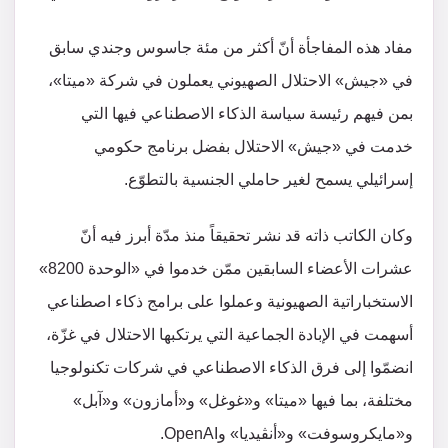
مفاد هذه المفاجأة أنّ أكثر من مئة جاسوس وجندي سابق
في «جيش» الاحتلال الصهيوني يعملون في شركة «ميتا»،
بمن فيهم رئيسة سياسة الذكاء الاصطناعي فيها التي
خدمت في «جيش» الاحتلال بفضل برنامج حكومي
إسرائيلي يسمح لغير حاملي الجنسية بالتطوّع.
وكان الكاتب ذاته قد نشر تحقيقاً منذ مدّة أبرز فيه أنّ
عشرات الأعضاء السابقين ممّن خدموا في «الوحدة 8200»
الاستخباراتية الصهيونية وعملوا على برامج ذكاء اصطناعي
أسهمت في الإبادة الجماعية التي يرتكبها الاحتلال في غزّة،
انضمّوا إلى فرق الذكاء الاصطناعي في شركات تكنولوجيا
مختلفة، بما فيها «ميتا» و«غوغل» و«أمازون» و«آبل»
و«مايكروسوفت» و«أنڤيديا» وOpenAI.