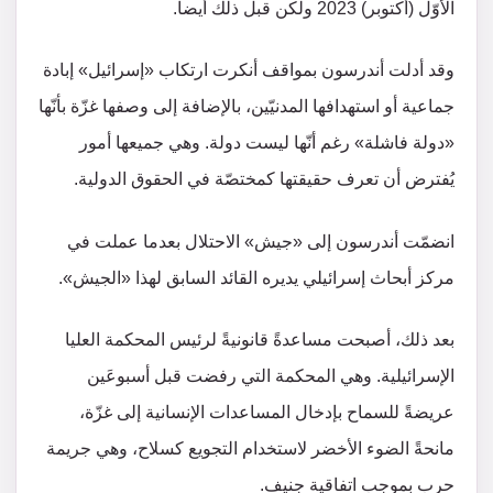
الأوّل (أكتوبر) 2023 ولكن قبل ذلك أيضاً.
وقد أدلت أندرسون بمواقف أنكرت ارتكاب «إسرائيل» إبادة
جماعية أو استهدافها المدنيّين، بالإضافة إلى وصفها غزّة بأنّها
«دولة فاشلة» رغم أنّها ليست دولة. وهي جميعها أمور
يُفترض أن تعرف حقيقتها كمختصّة في الحقوق الدولية.
انضمّت أندرسون إلى «جيش» الاحتلال بعدما عملت في
مركز أبحاث إسرائيلي يديره القائد السابق لهذا «الجيش».
بعد ذلك، أصبحت مساعدةً قانونيةً لرئيس المحكمة العليا
الإسرائيلية. وهي المحكمة التي رفضت قبل أسبوعَين
عريضةً للسماح بإدخال المساعدات الإنسانية إلى غزّة،
مانحةً الضوء الأخضر لاستخدام التجويع كسلاح، وهي جريمة
حرب بموجب اتفاقية جنيف.