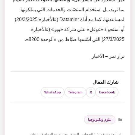
بما تريد، بل استخدام المنصّات والخدمات التي يملكونها
لمساعدتها، كما مع أداة Dataminr («الأخبار» 20/3/2025)
أو استحواذ «غوغل» على شركة «ويز» («الأخبار»
27/3/2025) التي أسّسها ضبّاط من «الوحدة 8200».
نزار نمر – الاخبار
شارك المقال
WhatsApp
Telegram
X
Facebook
التصنيفات
علوم وتكنولوجيا
أبعد من قماش: الحجاب.. الهوية.. ودستورية الدولة في لبنان