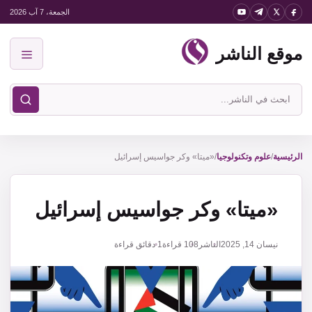
نتقل
الجمعة، 7 آب 2026
لى
موقع الناشر
لمحتوى
القائمة
ابحث
في
موقع
الناشر
الرئيسية
/
علوم وتكنولوجيا
/
«ميتا» وكر جواسيس إسرائيل
«ميتا» وكر جواسيس إسرائيل
نيسان 14, 2025
الناشر
108
قراءة
1 دقائق قراءة