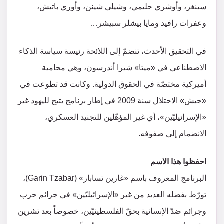
سينغر، وأوشري حليمي، وشيلي شينن، وأوري باتيش،
وعفرات رافيد ومايا بيشلر سبيشر…
في التحقيق الأحدث، تنضمّ إلى اللائحة رئيسة سياسة الذكاء
الاصطناعي في «ميتا» شيرا أندرسون، وهي محامية
أميركية مختصّة في الحقوق الدولية. وكانت قد تطوعت في
«جيش» الاحتلال سنة 2009 في إطار برنامج يتيح لليهود غير
«الإسرائيليّين»، أي غير المؤهّلين للتجنيد العسكري،
الانضمام إلى صفوفه.
احفظوا هذا الاسم
البرنامج المعروف باسم «غارين تسابار» (Garin Tzabar)،
تورّط بفضله العديد من غير «الإسرائيليّين» في جرائم حرب
وجرائم ضدّ الإنسانية بحقّ الفلسطينيّين، خصوصاً بعد تشرين