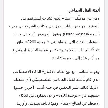
أتمتة القتل الجماعي
ومن بين موظّفي «ميتا» الذين نُشرت أسماؤهم في
التحقيق، مهندس بيانات يعمل في مكاتب الشركة في مدريد
(اسمه Doron Vainrub). ويقول المهندس إنّه خلال قرابة
السنوات الثلاث التي أمضاها في «الوحدة 8200»، طوّر
«حلاًّ» للبيانات الضخمة و«اختصر عملية اتّخاذ قرار بشرية
من أيّام عدّة إلى بضع ساعات».
وهو ما يتماشى مع نهج نظام «لاڤندر» للذكاء الاصطناعي
الذي قام بأتمتة القتل الجماعي للفلسطينيّين (أي تشغيله
الآلي). كذلك، نشر التحقيق في حينه أسماء آخرين خدموا
جميعهم في «الوحدة 8200» والآن يعملون في الذكاء
الاصطناعي لصالح «ميتا»، وهم: ناداف بينيديك، وأورييل