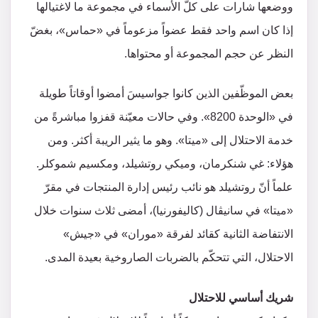
ووضعها شارات على كلّ الأسماء في مجموعة ما لاغتيالها
إذا كان اسم واحد فقط عضواً مزعوماً في «حماس»، بغضّ
النظر عن حجم المجموعة أو محتواها.
بعض الموظّفين الذين كانوا جواسيسَ أمضوا أوقاتاً طويلة
في «الوحدة 8200». وفي حالات معيّنة قفزوا مباشرةً من
خدمة الاحتلال إلى «ميتا». وهو ما يثير الريبة أكثر. ومن
هؤلاء: غي شنكرمان، وميكي روتشيلد، ومكسيم شموكلر.
علماً أنّ روتشيلد هو نائب رئيس إدارة المنتجات في مقرّ
«ميتا» في سانيڤال (كاليفورنيا)، أمضى ثلاث سنوات خلال
الانتفاضة الثانية كقائد لفرقة «موران» في «جيش»
الاحتلال، التي تتحكّم بالضربات الصاروخية بعيدة المدى.
شريك أساسي للاحتلال