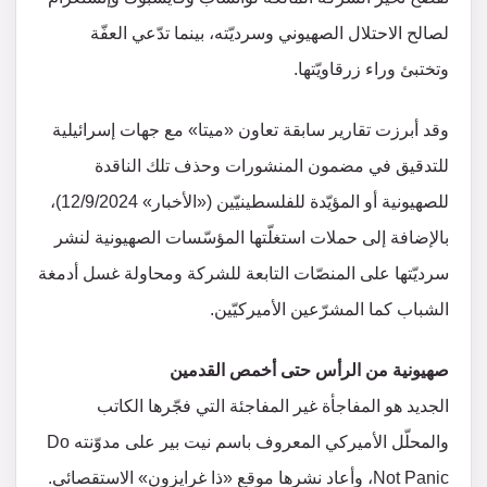
لصالح الاحتلال الصهيوني وسرديّته، بينما تدّعي العفّة
وتختبئ وراء زرقاويّتها.
وقد أبرزت تقارير سابقة تعاون «ميتا» مع جهات إسرائيلية
للتدقيق في مضمون المنشورات وحذف تلك الناقدة
للصهيونية أو المؤيّدة للفلسطينيّين («الأخبار» 12/9/2024)،
بالإضافة إلى حملات استغلّتها المؤسّسات الصهيونية لنشر
سرديّتها على المنصّات التابعة للشركة ومحاولة غسل أدمغة
الشباب كما المشرّعين الأميركيّين.
صهيونية من الرأس حتى أخمص القدمين
الجديد هو المفاجأة غير المفاجئة التي فجّرها الكاتب
والمحلّل الأميركي المعروف باسم نيت بير على مدوّنته Do
Not Panic، وأعاد نشرها موقع «ذا غرايزون» الاستقصائي.