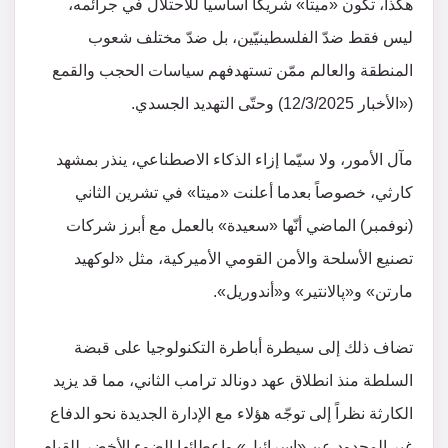
هكذا، تكون «ميتا» شريكاً أساسياً للاحتلال في جرائمه،
ليس فقط ضدّ الفلسطينيّين، بل ضدّ مختلف شعوب
المنطقة والعالم ممّن تستهدفهم سياسات الحجب والقمع
(«الأخبار 12/3/2025) وحتّى التهديد الجسدي.
مآل الأمور، ولا سيّما إزاء الذكاء الاصطناعي، ينذر بمشهد
كارثي، خصوصاً بعدما أعلنت «ميتا» في تشرين الثاني
(نوفمبر) الماضي أنّها «سعيدة» بالعمل مع أبرز شركات
تصنيع الأسلحة والأمن القومي الأميركية، مثل «لوكهيد
مارتن» و«پالانتير» و«أندوريل».
تضاف ذلك إلى سيطرة أباطرة التكنولوجيا على قبضة
السلطة منذ انطلاق عهد دونالد ترامب الثاني، مما قد يزيد
الكارثة نظراً إلى توجّه هؤلاء مع الإدارة الجديدة نحو الدفاع
غير المحدود عن «إسرائيل» وإعطائها الضوء الأخضر للقيام