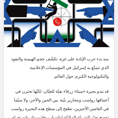
منذ بدء حرب الإبادة على غزة، تكشّف حجم الهيمنة والنفوذ
الذي تتمتّع به إسرائيل في المؤسسات الإعلامية
والتكنولوجية الكبرى حول العالم.
قد تبدو بحيرة «ميتا» زرقاء نقيّة للعيّان، لكنّها تختزن في
أعماقها رواسب ومجارير بنّية. بين الحين والآخر، ولا سيّما
في العامَين الأخيرَين، تطفح إلى سطح هذه البحيرة رواسب
تفضح تحيّز الشركة المالكة لواتساب وفايسبوك وإنستغرام