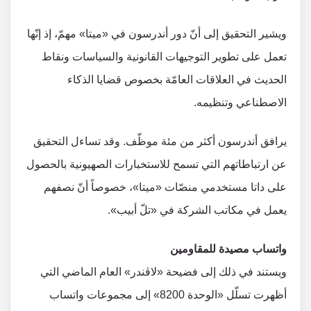
ويشير التحقيق إلى أنّ دور أندرسون في «ميتا» مهمّ، إذ إنّها
تعمل على تطوير التوجيهات القانونية والسياسات ونقاط
الحديث في العلاقات العامّة بخصوص قضايا الذكاء
الاصطناعي وتنظيمه.
يرافق أندرسون أكثر من مئة موظّف. وقد تساءل التحقيق
عن ارتباطاتهم التي تسمح للاستخبارات الصهيونية بالحصول
على داتا مستخدمي منصّات «ميتا»، خصوصاً أنّ نصفهم
يعمل في مكاتب الشركة في «تلّ أبيب».
واتساب مصيدة للمقاومين
ويستند في ذلك إلى فضيحة «لاڤندر» العام الماضي التي
أظهرت تسلّل «الوحدة 8200» إلى مجموعات واتساب