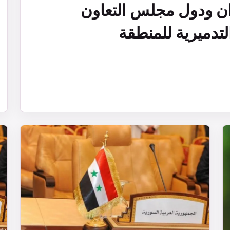
ران ودول مجلس التعاون
تدميرية للمنطقة