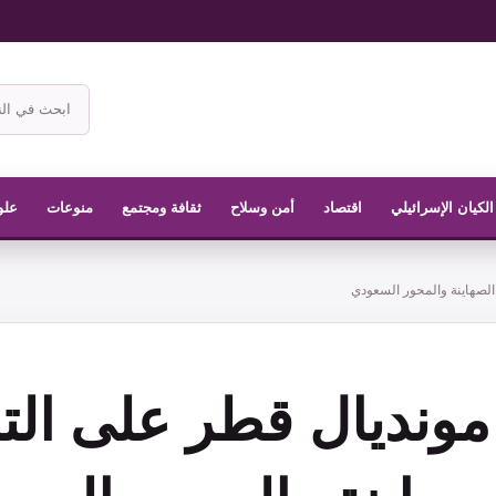
ابحث
في
موقع
الناشر
الكيان الإسرائيلي
اقتصاد
أمن وسلاح
ثقافة ومجتمع
منوعات
علو
الصهاينة والمحور السعودي
مونديال قطر على الت