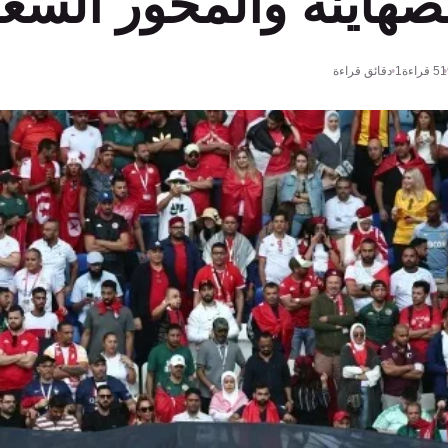
صهاينة والمحور السع
51
قراءة
1 دقائق قراءة