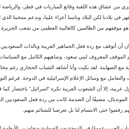
ري من عشاق هذه اللعبة وقائع المباريات في قطر، والرياضة 
هر في بلادنا لكن البلاد وناسنا أعزاء علينا، وندعم منتخبنا ال
ما هو موقفهم من الظالمين كالغالبية العظمى من شعب الجزيرة 
ن أن أتوقف مع ردة فعل الجماهير العربية وبالذات السعوديين ت
الموقف المعروف لبني سعود، وتماهيهم الكامل مع السياسات 
ية مع الصهاينة. لقد بكيت وأنا أشاهد الشباب الحجازي رغم مخ
والتعامل مع وسائل الإعلام الإسرائيلية في الدوحة. فرغم التو
ل عربية، إلا أن الشعوب العربية تكره “اسرائيل” باختصار كما 
لمونديال، مضيفًا أن الصدمة كانت من ردة فعل السعوديين الذي
 رفضوا حتى الابتسام لنا بل تعرضنا للشتائم منهم.
ب العرب عمومًا في الدوحة ضد الصهاينة متجاوزين الأنظمة الا