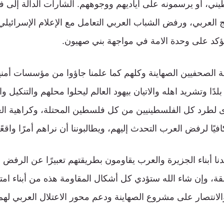
يني، أو يرسمونه على أياديهم ووجوههم. الشارات الدالّة إلى
العربي، ورفض الشباب العربي التعامل مع الإعلام الإسرائيلي
ؤكد على وحدة الامة في مواجهة بني صهيون.
الصحفيين الصهاينة وكلهم كما علمنا جاؤوا من مؤسسات أمني
دًا وتشريد اهله والاتيان بيهود العالم ليحلوا محلهم والتنكيل 
ى لطرد كل الفلسطينيين من كل فلسطين المحتلة، وكراهية ال
كافيًا لرفض العرب التحدث إليهم، ويطالبوننا أن نراهم أمرًا واقعًا
نا أبناء الجزيرة والعرب يقاومون بطريقتهم تعبيرًا عن الرفض ال
قة، وإن شاء الله ستؤدي كل أشكال المقاومة هذه من أبناء امتن
لانتصار على مشروع الصهاينة ودعم محور الاعتلال العربي لهم 