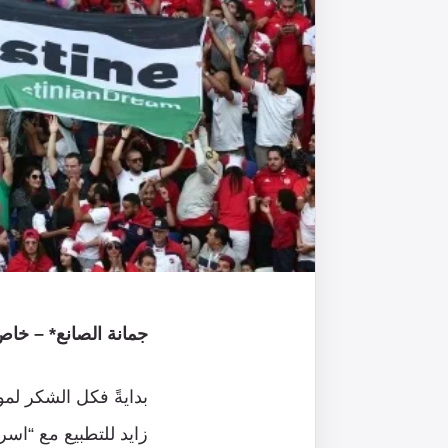
جمانة الصانع* – خاص
زايد للتطبيع مع “اس