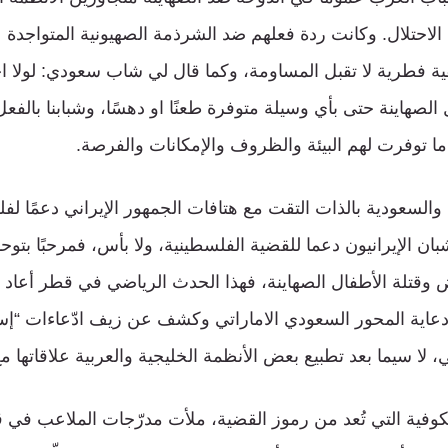
ة الاحتلال. وكانت ردة فعلهم ضد الشرذمة الصهيونية المتواجدة
ة فطرية لا تقبل المساومة، وكما قال لي شاب سعودي: لولا اح
لصهاينة حتى بأي وسيلة متوفرة طعنًا او دهسًا، وشبابنا بالفع
ا ما توفرت لهم البيئة والظروف والإمكانات والفرصة.
 والسعودية بالذات التقت مع هتافات الجمهور الإيراني دعمًا 
ان الإيرانيون دعما للقضية الفلسطينية، ولا بأس، فمرحبًا بتو
ض وقتلة الأطفال الصهاينة، فهذا الحدث الرياضي في قطر أعاد 
دعاية المحور السعودي الاماراتي وكشف عن زيف ادّعاءات “إس
 لا سيما بعد تطبيع بعض الأنظمة الخليجية والعربية علاقاتها مع
كوفية التي تُعد من رموز القضية، ملأت مدرّجات الملاعب في 