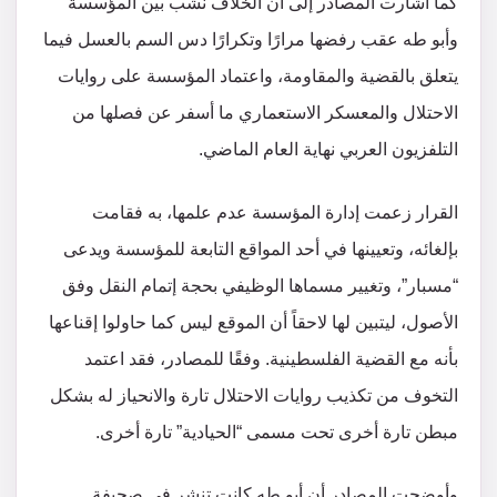
كما أشارت المصادر إلى أن الخلاف نشب بين المؤسسة
وأبو طه عقب رفضها مرارًا وتكرارًا دس السم بالعسل فيما
يتعلق بالقضية والمقاومة، واعتماد المؤسسة على روايات
الاحتلال والمعسكر الاستعماري ما أسفر عن فصلها من
التلفزيون العربي نهاية العام الماضي.
القرار زعمت إدارة المؤسسة عدم علمها، به فقامت
بإلغائه، وتعيينها في أحد المواقع التابعة للمؤسسة ويدعى
“مسبار”، وتغيير مسماها الوظيفي بحجة إتمام النقل وفق
الأصول، ليتبين لها لاحقاً أن الموقع ليس كما حاولوا إقناعها
بأنه مع القضية الفلسطينية. وفقًا للمصادر، فقد اعتمد
التخوف من تكذيب روايات الاحتلال تارة والانحياز له بشكل
مبطن تارة أخرى تحت مسمى “الحيادية” تارة أخرى.
وأوضحت المصادر أن أبو طه كانت تنشر في صحيفة