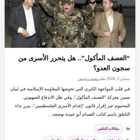
“العصف المأكول”.. هل يتحرر الأسرى من
سجون العدو؟
نيسان 2, 2026
بقلم
محمد دعيبس
في قلب المواجهة الكبرى التي تخوضها المقاومة الإسلامية في لبنان
ضمن معركة “العصف المأكول”، وفي ظل الاندفاع الصهيوني
المحموم عبر إقرار قانون “إعدام الأسرى الفلسطينيين”، يبرز نداء
الناطق باسم كتائب القسام أبو عبيدة بوصفه…
التصنيفات
مقالات الناشر
الوسوم