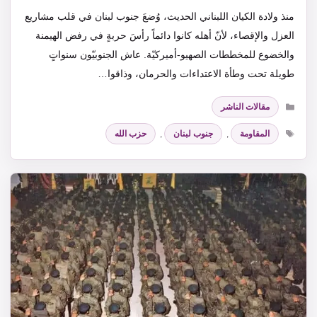
منذ ولادة الكيان اللبناني الحديث، وُضعَ جنوب لبنان في قلب مشاريع
العزل والإقصاء، لأنّ أهله كانوا دائماً رأسَ حربةٍ في رفض الهيمنة
والخضوع للمخططات الصهيو-أميركيّة. عاش الجنوبيّون سنواتٍ
طويلة تحت وطأة الاعتداءات والحرمان، وذاقوا…
التصنيفات
مقالات الناشر
الوسوم
المقاومة
,
جنوب لبنان
,
حزب الله