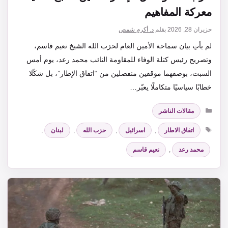
معركة المفاهيم
حزيران 28, 2026
بقلم
د. أكرم شمص
لم يأتِ بيان سماحة الأمين العام لحزب الله الشيخ نعيم قاسم،
وتصريح رئيس كتلة الوفاء للمقاومة النائب محمد رعد، يوم أمس
السبت، بوصفهما موقفين منفصلين من “اتفاق الإطار”، بل شكّلا
خطابًا سياسيًا متكاملًا يعبّر…
التصنيفات
مقالات الناشر
الوسوم
اتفاق الاطار
,
اسرائيل
,
حزب الله
,
لبنان
,
محمد رعد
,
نعيم قاسم