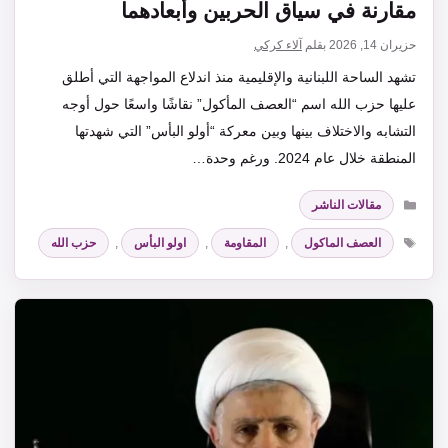
مقارنة في سياق الحربين وأبعادهما
حزيران 14, 2026
بقلم
آلاء كركي
تشهد الساحة اللبنانية والإقليمية منذ اندلاع المواجهة التي أطلق
عليها حزب الله اسم “العصف المأكول” نقاشًا واسعًا حول أوجه
التشابه والاختلاف بينها وبين معركة “أولو البأس” التي شهدتها
المنطقة خلال عام 2024. ورغم وحدة…
التصنيفات
مقالات الناشر
الوسوم
العصف الماكول
,
المقاومة
,
اولو البأس
,
حزب الله