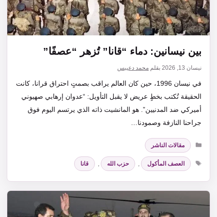
بين نيسانين: دماء “قانا” تُزهر “عصفًا”
نيسان 13, 2026
بقلم
محمد دعيبس
في نيسان 1996، حين كان العالم يراقب بصمتٍ احتراق قرانا، كانت
الحقيقة تُكتب بخطٍ عريض لا يقبل التأويل: “عدوان إرهابي صهيوني
أميركي ضد المدنيين”. هو المانشيت ذاته الذي يرتسم اليوم فوق
جراحنا النازفة وصمودنا…
التصنيفات
مقالات الناشر
الوسوم
العصف المأكول
,
حزب الله
,
قانا