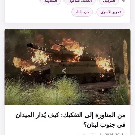
اسرائيل
,
العصف المأكول
,
المقاومة
,
تحرير الاسرى
,
حزب الله
من المناورة إلى التفكيك: كيف يُدار الميدان
في جنوب لبنان؟
آذار 30, 2026
بقلم
د. أكرم شمص