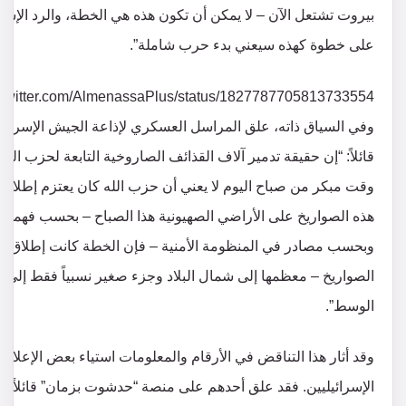
بيروت تشتعل الآن – لا يمكن أن تكون هذه هي الخطة، والرد الإسر
على خطوة كهذه سيعني بدء حرب شاملة”.
://twitter.com/AlmenassaPlus/status/1827787705813733554
وفي السياق ذاته، علق المراسل العسكري لإذاعة الجيش الإسرائي
قائلاً: “إن حقيقة تدمير آلاف القذائف الصاروخية التابعة لحزب الله
وقت مبكر من صباح اليوم لا يعني أن حزب الله كان يعتزم إطلاق
هذه الصواريخ على الأراضي الصهيونية هذا الصباح – بحسب فهمي،
وبحسب مصادر في المنظومة الأمنية – فإن الخطة كانت إطلاق م
الصواريخ – معظمها إلى شمال البلاد وجزء صغير نسبياً فقط إلى
الوسط”.
وقد أثار هذا التناقض في الأرقام والمعلومات استياء بعض الإعلامي
الإسرائيليين. فقد علق أحدهم على منصة “حدشوت بزمان” قائلاً: