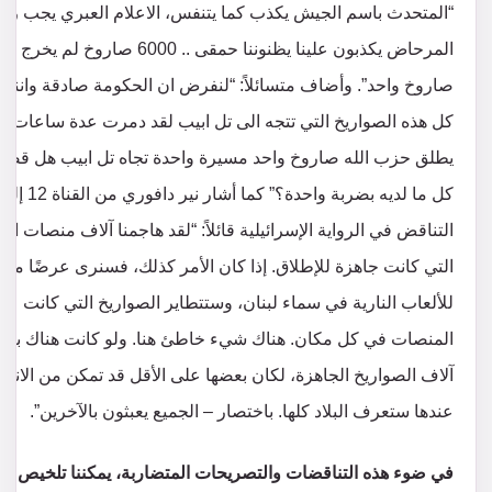
“المتحدث باسم الجيش يكذب كما يتنفس، الاعلام العبري يجب رم
المرحاض يكذبون علينا يظنوننا حمقى .. 6000 صاروخ لم يخرج 
صاروخ واحد”. وأضاف متسائلاً: “لنفرض ان الحكومة صادقة واننا د
كل هذه الصواريخ التي تتجه الى تل ابيب لقد دمرت عدة ساعات لم
يطلق حزب الله صاروخ واحد مسيرة واحدة تجاه تل ابيب هل قضين
كل ما لديه بضربة واحدة؟” كما أشار نير دافوري من القناة 12 إ
التناقض في الرواية الإسرائيلية قائلاً: “لقد هاجمنا آلاف منصات الإ
التي كانت جاهزة للإطلاق. إذا كان الأمر كذلك، فسنرى عرضًا مذهلً
للألعاب النارية في سماء لبنان، وستتطاير الصواريخ التي كانت عل
المنصات في كل مكان. هناك شيء خاطئ هنا. ولو كانت هناك بال
آلاف الصواريخ الجاهزة، لكان بعضها على الأقل قد تمكن من الانط
عندها ستعرف البلاد كلها. باختصار – الجميع يعبثون بالآخرين”.
في ضوء هذه التناقضات والتصريحات المتضاربة، يمكننا تلخيص م