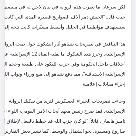
لكن سرعان ما تغيرت هذه الرواية في بيان لاحق له في منتصف الن
حيث قال: “الجيش دمر آلاف الصواريخ قصيرة المدى التي كانت
ستستهدف مواطنينا في الجليل وأسقط مسيّرات كانت تتجه إلى ال
هذا التناقض في تصريحات نتنياهو أثار الشكوك حول صحة الرواية
الإسرائيلية. وعزز هذه الشكوك ما نقلته القناة 12 الإس
“خلافات داخل الحكومة وفي حزب الليكود على طبيعة وحجم الضر
الإسرائيلية الاستباقية”، مما دفع نتنياهو إلى منع وزراء ونواب الليك
إجراء مقابلات إعلامية.
وجاءت تصريحات الخبراء العسكريين لتزيد من تفكيك الرواية
الإسرائيلية. فقد صرح رئيس معهد أبحاث الأمن القومي، اللواء احت
تامير هايمان، قائلاً: “لو كان حز
صاروخ ومسيرة، نحو الشمال والوسط، كما تشير بعض التقارير، لرأ