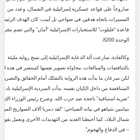
صاروخاً على قواعد عسكرية إسرائيلية في الشمال، وعدد من
المسيرات باتجاه هدفين في ضواحي تل أبيب، كان الهدف الرئيسي 
قاعدة “غليلوت” للاستخبارات الإسرائيلية “أمان” والتي تضم مقر قي
الوحدة 8200.
وكالعادة، سارعت آلة الدعاية الإسرائيلية إلى نسج رواية مليئة
بالتناقضات والمبالغات، محاولة تصوير نفسها كمنتصر في هذه الم
لكن سرعان ما بدأت هذه الرواية بالتفكك أمام الحقائق والتصريح
المتناقضة من داخل الكيان نفسه. بدأت السردية الإسرائيلية بادعاء 
“ضربة استباقية” ناجحة ضد حزب الله. وصرح رئيس الوزراء الإسرا
بنيامين نتنياهو في بيانه الصباحي: “لقد دمرنا آلاف الصواريخ الموج
شمال البلاد، كما أحبطنا العديد من التهديدات الأخرى ونعمل بقوة ك
– في الدفاع والهجوم”.