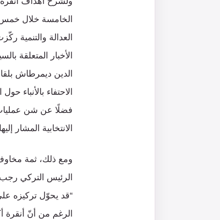
ولشرح أهداف أنقرة م
الخامسة خلال خمس سن
العدالة والتنمية ركّ
الأخبار المتعلقة بال
الدين ديمرطاش بلقا
الاحتفاء بالأنباء حو
فضلًا عن شن عمليات
الانتخابية المشار إل
ومع ذلك، ثمة مخاوف 
الرئيس التركي رجب ط
“قد يحوّل تركيزه على
الرغم من أنّ أنقرة 