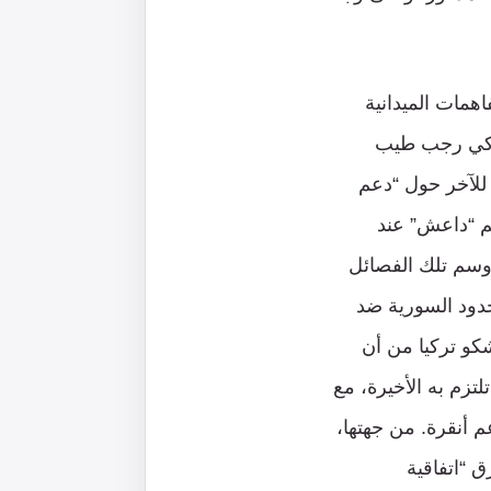
همات الميدانية
لتركي رجب طيب
ل طرف للآخر حول “دعم
يم “داعش” عند
ا وسم تلك الفصائل
لحدود السورية ضد
كو تركيا من أن
تزم به الأخيرة، مع
 أنقرة. من جهتها،
 “اتفاقية