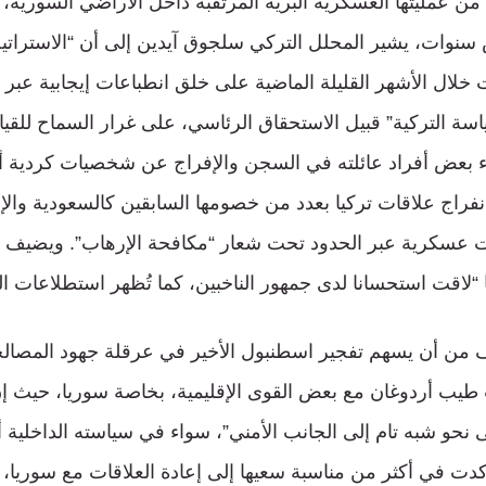
ن عمليتها العسكرية البريّة المرتقبة داخل الأراضي السورية،
وات، يشير المحلل التركي سلجوق آيدين إلى أن “الاستراتيجي
زت خلال الأشهر القليلة الماضية على خلق انطباعات إيجابية عبر 
سياسة التركية” قبيل الاستحقاق الرئاسي، على غرار السماح للق
ء بعض أفراد عائلته في السجن والإفراج عن شخصيات كردية أ
ل انفراج علاقات تركيا بعدد من خصومها السابقين كالسعودية وال
 عسكرية عبر الحدود تحت شعار “مكافحة الإرهاب”. ويضيف أن
يها “لاقت استحسانا لدى جمهور الناخبين، كما تُظهر استطلاعات ال
من أن يسهم تفجير اسطنبول الأخير في عرقلة جهود المصالحة 
يب أردوغان مع بعض القوى الإقليمية، بخاصة سوريا، حيث إن 
 نحو شبه تام إلى الجانب الأمني”، سواء في سياسته الداخلية أ
أكدت في أكثر من مناسبة سعيها إلى إعادة العلاقات مع سوريا، 