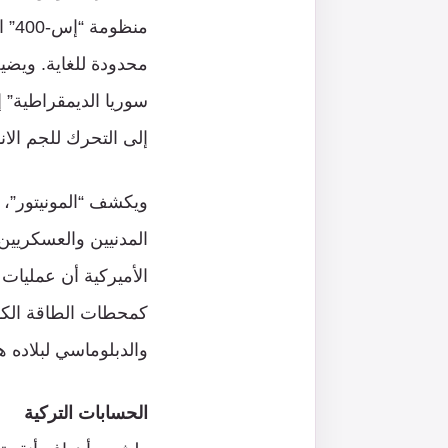
منظ
محدودة للغاية. ويضيف
سوريا الديمقراطية” إل
إلى التحرك للجم الان
ويكشف “المونيتور”،
المدنيين والعسكريين
الأميركية أن عمليات 
كمحطات الطاقة الكه
والدبلوماسي لبلاده ه
الحسابات التركية