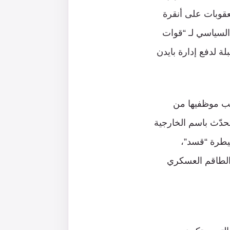
العقوبات على أنقرة
 السياسي لـ “قوات
لة لدفع إدارة بايدن
حب موظفيها من
حدّث باسم الخارجية
سيطرة “قسد”،
الطاقم العسكري