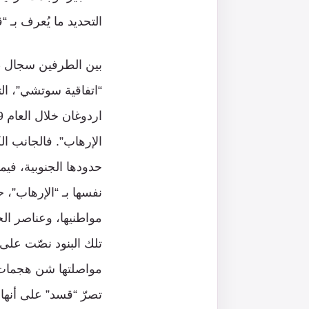
التحديد ما يُعرف بـ 
بين الطرفين سجال طو
“اتفاقية سوتشي”، ال
الإرهاب”. فالجانب ال
حدودها الجنوبية، فيم
نفسها بـ “الإرهاب”، 
مواطنيها، وعناصر ال
تلك البنود نصّت على 
مواصلتها شن هجمات 
تصرّ “قسد” على أنها