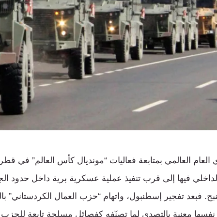
العام العالمي بمتابعة فعاليات “مونديال كأس العالم” في قطر،
لداخلي فيها إلى قرب تنفيذ عملية عسكرية برية داخل حدود الجا
ج. فبعد تفجير إسطنبول، واتهام “حزب العمال الكردستاني” ب
 نفسها معنية بالتصدي لما تصنّفه كفصائل مسلحة تابعة للحزب