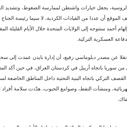
ومة “إس-400” الروسية، يجعل خيارات واشنطن لممارسة الضغوط، وتشديد 
 الموقع أن عددا من القيادات الكردية، لا سيما رئيسة الجناح
هام أحمد ستتوجه إلى الولايات المتحدة خلال الأيام القليلة المقب
دفاعة العسكرية التركية.
 نقلا عن مصدر دبلوماسي رفيع، أن إدارة بايدن عمدت إلى س
 من سوريا باتجاه أربيل في كردستان العراق، في حين أكد المت
القصف التركي باتجاه البنية التحتية داخل المناطق الخاضعة ل
ربائية، ومنشآت النفط، وصوامع الحبوب، هدّدت سلامة أفراد 
ناك.