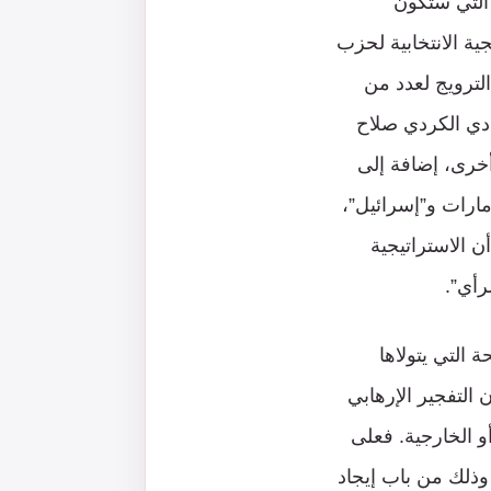
 التي ستكون
ة الانتخابية لحزب
الترويج لعدد من
يادي الكردي صلاح
خرى، إضافة إلى
إمارات و”إسرائيل”،
 الاستراتيجية
رأي”.
التي يتولاها
التفجير الإرهابي
و الخارجية. فعلى
وذلك من باب إيجاد