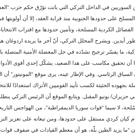
ن السوريين في الداخل التركي التي باتت تؤرّق حكم حزب “العدال
لمسلح على حدودها الجنوبية منذ قرابة العقد، إلا أن أولويتها 
 الفصائل الكردية المسلحة، وتأمين حدودها مع اقتراب الانتخابات
ظور آيدين. ويشرح المحلل التركي، أنّ آخر ما يريده اردوغان ه
كية، ما يفسّر ترجيح تشدّده في حل المعضلة الأمنية المتصلة ب
برًا أن تحقيق مكاسب على هذا الصعيد، يشكّل إحدى أقوى الأدوا
لسباق الرئاسي. وفي الإطار عينه، يرى موقع “المونيتور” أن النو
ة بجهوده الحثيثة لكسب تأييد القوميين الأتراك استعدادًا للانتخ
في حزيران/ يونيو المقبل. ويتابع الموقع أن الرئيس التركي ينط
ّلحة، لا سيما “قوات سوريا الديمقراطية”، من الهواجس التاريخ
ام كيان كردي مستقل على حدودها، ومن تبعاته على تعزيز النزع
أن “ما يزيد الطين بلّة، هو أن معظم القيادات في صفوف قوات 