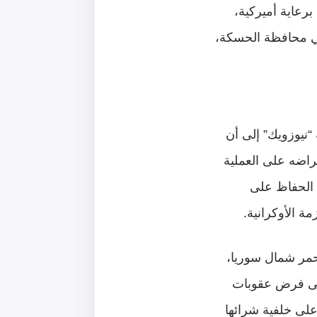
رعاية أميركية،
ي محافظة الحسكة،
نيوزويك” إلى أن
راضه على العملية
ت الحفاظ على
ة الأوكرانية.
لحمر شمال سوريا،
 إلى فرض عقوبات
 “غصن الزيتون”، وعلى خلفية شرائها