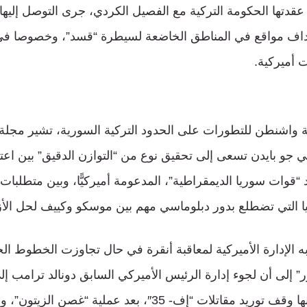
دتها الحكومة التركية مع الفصيل الكردي، جرى التوصل إليها ب
داف مواقع في المناطق الخاضعة لسيطرة “قسد”، وخصوصا ف
ت أميركية.
واشنطن للتطورات على الحدود التركية السورية، تشير مجلة “
كي جو بايدن تسعى إلى تحقيق نوع من “التوازن الدقيق” بين اعت
“قوات سوريا الديمقراطية”، المدعومة أميركيًّا، وبين متطلبا
ا التي تضطلع بدور دبلوماسي مهم بين موسكو وكييف لحل الأزم
ه الإدارة الأميركية لمعاقبة أنقرة في حال تجاوزت الخطوط ا
ر” إلى أن لجوء إدارة الرئيس الأميركي السابق دونالد ترامب
على تركيا، ومن ضمنها وقف توريد مقاتلات “إف- 35″، بعد عملية