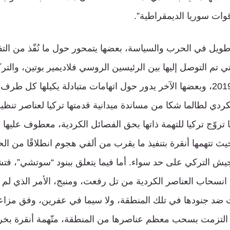
“قوات سوريا الديمقراطية”.
يل في الحرب والسياسة، بعضها يتمحور حول ما نُفّذ من التفا
تي تم التوصل إليها بين الرئيسين الروسي فلاديمير بوتين، وا
اردوغان خلال العام 2019، وبعضها الآخر يدور حول اتهامات متبادلة يكيلها ك
كردي لطالما شكا من مساندة ميدانية قدمتها تركيا لعناصر تنظ
ا تروّج تركيا للتهمة ذاتها بحق الفصائل الكردية، معطوف عليه
حيث تتهمها أنقرة بتنفيذ ما يقرب من ألفي هجوم انطلاقًا من ا
جيش التركي على حد سواء. أما فيما يتعلق ببنود “سوتشي”، فتش
انسحاب العناصر الكردية من تل رفعت، ومنبج، الأمر الذي لم تل
ضد جنودها في تلك المنطقة، ولا سيما في عفرين، وفق مزاعم
 التزمت بسحب معظم عناصرها من المنطقة، متّهمة أنقرة بخرق