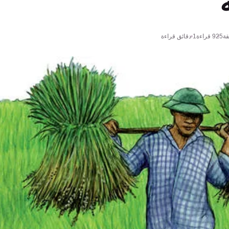
قة
925
قراءة
1 دقائق قراءة