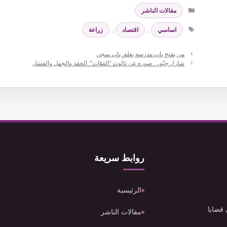
التصنيفات
مقالات الناشر
الوسوم
اساسي
,
اقتصاد
,
زراعة
من يفتح باب مدرسة يغلق باب سجن
شارل جبّور.. صورة عن ثالوث “القوّات”: الحقد والجهل والفشل
روابط سريعة
الرئيسية
 قضايا
مقالات الناشر