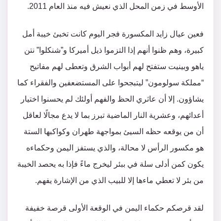
الأوسط في زمن المحل الذي نعيش فيه منذ العام 2011.
فعين عيال زايد المكسورة فجر اليوم كانت تخبئ خيبة أمل
كبيرة، وهم ظنوا أنهم إذا التزموا ذيل أميركا و”شنكلوا” نتن
ياهو وبينيت ستفتح لهم أبواب الشرق وتعطى لهم مفاتيح
“مملكة سولومون” ليتبجحوا على المستضعفين والفقراء كما
يشاؤون. إلا أن عاثري الحظ والفهم أولئك لم يحسنوا اختيار
أعدائهم، وعشرية النار الماضية تبرز بما لا يدع مجالًا لعاقل
أن من يوقعه حظه السيئ بمواجهة طهران وكواكبها الستة
هو مكسور الرأس لا محالة، والذي يستفز اليمن وحكماءه
يكون كمن أدلى سلة في ببئر ليخرج ماءً فإذا به يحصد الخيبة
من بئر لا تعطي ماءها إلا للبيب الذي من الإشارة يفهم.
لقد قرصكم حكماء اليمن في الوقعة الأولى قرصة خفيفة