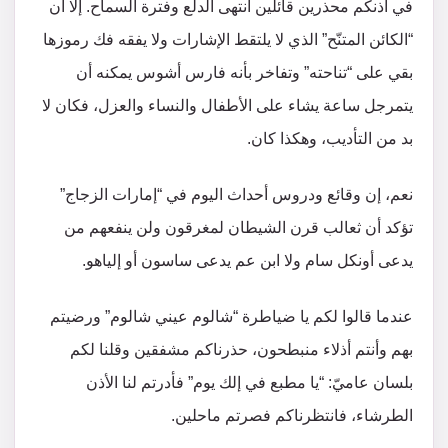
في أذنكم محذرين قائلين انتهى الدلع وفترة السماح. إلا أن
“الكائن المتنّح” الذي لا يلتقط الإشارات ولا يفقه فك رموزها
بقي على “تناحته” وتفاخر بأنه فارس أشوس يمكنه أن
يتمرجل ساعة يشاء على الأطفال والنساء والعزل، فكان لا
بد من التأديب، وهكذا كان.
نعم، إن وقائع ودروس أحداث اليوم في “إمارات الزجاج”
تؤكد أن ثعالب قرن الشيطان لمغرقون ولن ينفعهم من
يدعى أونكل سام ولا ابن عم يدعى ساسون أو إلياهو.
عندما قالوا لكم يا ضياطرة “شالوم عيني شالوم” ورضيتم
بهم وأنتم أذلاء منبطحون، حذرناكم مشفقين وقلنا لكم
بلسان عاميّ: “يا مطبع في إلك يوم” فأدرتم لنا الأذن
الطرشاء، فانتظرناكم فصرتم ماحلين.