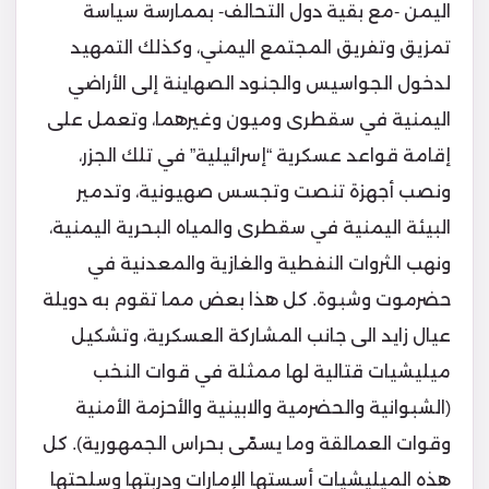
اليمن -مع بقية دول التحالف- بممارسة سياسة
تمزيق وتفريق المجتمع اليمني، وكذلك التمهيد
لدخول الجواسيس والجنود الصهاينة إلى الأراضي
اليمنية في سقطرى وميون وغيرهما، وتعمل على
إقامة قواعد عسكرية “إسرائيلية” في تلك الجزر،
ونصب أجهزة تنصت وتجسس صهيونية، وتدمير
البيئة اليمنية في سقطرى والمياه البحرية اليمنية،
ونهب الثروات النفطية والغازية والمعدنية في
حضرموت وشبوة. كل هذا بعض مما تقوم به دويلة
عيال زايد الى جانب المشاركة العسكرية، وتشكيل
ميليشيات قتالية لها ممثلة في قوات النخب
(الشبوانية والحضرمية والابينية والأحزمة الأمنية
وقوات العمالقة وما يسمّى بحراس الجمهورية). كل
هذه الميليشيات أسستها الإمارات ودربتها وسلحتها