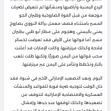
الردع اليمنية وأراضيها ومنشآتها لم تتعرض لضربات
موجعة من قبل القوة الصاروخية وطيران الجو
المسير باستثناء قصف معمل براكة النووي بصاروخ
يمني باليستي، وهجوم على مطار أبو ظبي بطيران
مسير، أما قواتها على الأرض فقد تعرضت لخسائر
فادحة وكذلك مرتزقتها. وكانت الإمارات قد أعلنت
سحب قواتها من اليمن صوريًّا، ولكنها ظلت تلعب
بالنار وتخطط وتتآمر على اليمن عبر مرتزقتها.
اليوم، وبعد التصعيد الإماراتي الأخير في شبوة، فقد
حان الوقت لتوجيه ضربة قوية للقواعد والمنشآت
العسكرية والاقتصادية الإماراتية، لتتوقف عن
تصعيدها، وكذلك لوقفها عند حدها، وإفشال
مخططاتها ومشاريعها الاستعمارية التدميرية، ليس