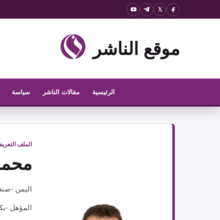
نتقل
لى
لمحتوى
موقع الناشر
الرئيسية
مقالات الناشر
سياسة
الملف التعري
محمد
اليمن -صنع
المؤهل -بك