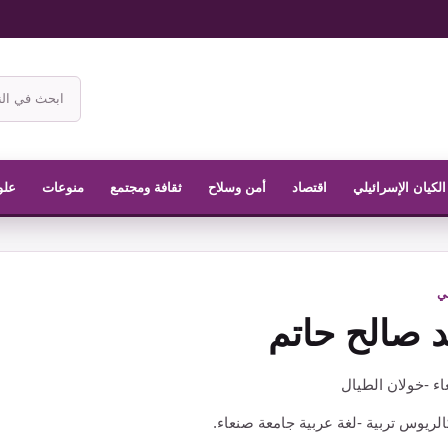
ابحث
في
موقع
الناشر
الكيان الإسرائيلي
اقتصاد
أمن وسلاح
ثقافة ومجتمع
منوعات
علو
في
 صالح حاتم
اء -خولان الطيال
الريوس تربية -لغة عربية جامعة صنعاء.