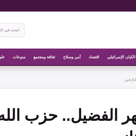
ابحث
في
موقع
الناشر
الكيان الإسرائيلي
اقتصاد
أمن وسلاح
ثقافة ومجتمع
منوعات
علو
نازحين
ر الفضيل.. حزب الله