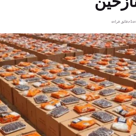
ازحين
ة
1 دقائق قراءة