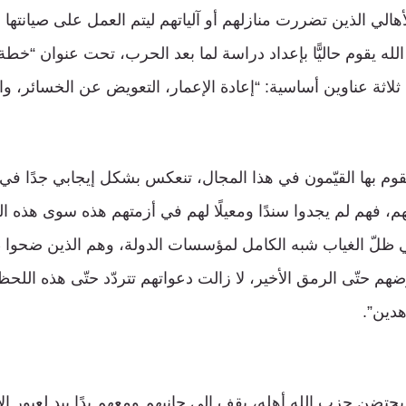
هالي الذين تضررت منازلهم أو آلياتهم ليتم العمل على صيانتها أو
الله يقوم حاليًّا بإعداد دراسة لما بعد الحرب، تحت عنوان “خطة
اثة عناوين أساسية: “إعادة الإعمار، التعويض عن الخسائر، والت
يقوم بها القيّمون في هذا المجال، تنعكس بشكل إيجابي جدًا في
تهم، فهم لم يجدوا سندًا ومعيلًا لهم في أزمتهم هذه سوى هذه
ي ظلّ الغياب شبه الكامل لمؤسسات الدولة، وهم الذين ضحوا 
هم حتّى الرمق الأخير، لا زالت دعواتهم تتردّد حتّى هذه اللحظ
دين”.
حتضن حزب الله أهله، يقف إلى جانبهم ومعهم يدًا بيد لعبور ال