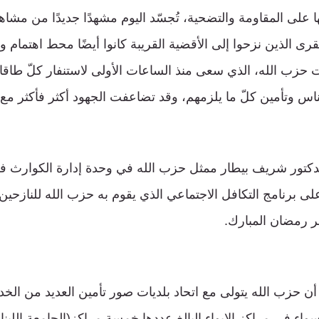
ها على المقاومة والتضحية، تُجسّد اليوم مشهدًا جديدًا من مشا
قرى الذين نزحوا إلى الأقضية القريبة كانوا أيضًا محط اهتمام
حزب الله، الذي سعى منذ الساعات الأولى لاستنفار كلّ طا
اس وتأمين كلّ ما يلزمهم، وقد تضاعفت الجهود أكثر فأكثر 
لدكتور شريف بيطار ممثل حزب الله في وحدة إدارة الكوارث في
لى برنامج التكافل الاجتماعي الذي يقوم به حزب الله للنازح
ر رمضان المبارك.
ن حزب الله يتولى مع اتحاد بلديات صور تأمين العديد من الخد
واء في مراكز الإيواء البالغ عددها خمسة مراكز(الجامعة اللبنان