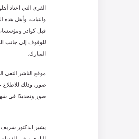
القرى التي اعتاد أهل
والثبات، وأهل هذه ال
قبل كوادر ومؤسسات 
للوقوف إلى جانب الن
المبارك.
موقع الناشر التقى ا
صور، وذلك للاطلاع ع
صور وتحديدًا في شه
يشير الدكتور شريف أ
النازحين في القضاء س