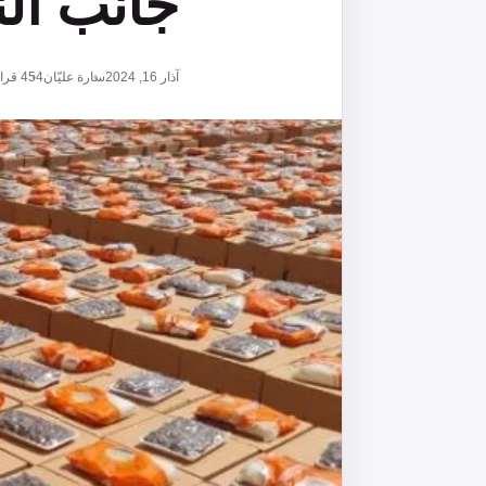
جانب الن
آذار 16, 2024
سارة عليّان
454
قراء