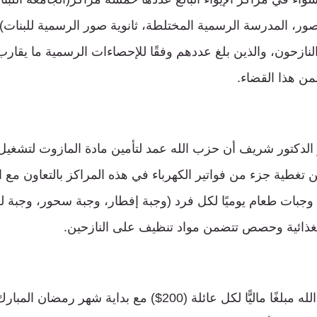
صور، المدرسة الرسمية المختلطة، ثانوية صور الرسمية للبنات)
 الدكتور شريف أن حزب الله عمد لتأمين مادة المازوت لتشغيل
 تغطية جزء من فواتير الكهرباء في هذه المراكز بالتعاون مع ات
والعمل على تأمين 3 وجبات طعام يوميًا لكل فرد (وجبة إفطار، وجبة سحور، وجب
غذائية وحصص تتضمن مواد تنظيف على النازحين.
ووفقًا له، قدم حزب الله مبلغًا ماليًّا لكل عائلة (200$) مع بداي