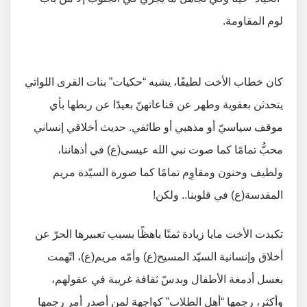
لوم المقاومة.
كان خطاب الأخت لطيفًا، يشبه “حكيات” بنات القرى اللواتي
يتحدثن بعفوية وطهر عن قناعاتهنّ بعيدًا عن ربطها بأي
موقف سياسيّ أو مذهبي أو طائفي. حديث أخلاقي إنساني
محبُّ تمامًا كما صوت نبي الله عيسى(ع) في أذهاننا،
ولطيف وحنون ومقاوِم تمامًا كما صورة السيّدة مريم
المقدسة(ع) في قلوبنا.. ولكن!
تكبدت الأخت مايا زيادة ثمنًا باهظًا بسبب تعبيرها الحرّ عن
أخلاق وإنسانية السيّد المسيح(ع) وأمّه مريم(ع)، اتّهمت
بغسل أدمغة الأطفال وبدسّ ثقافة غريبة في عقولهم،
وأكثر، رجمها “أهل الطلاب” كواجهة لمن أصدر أمر رجمها