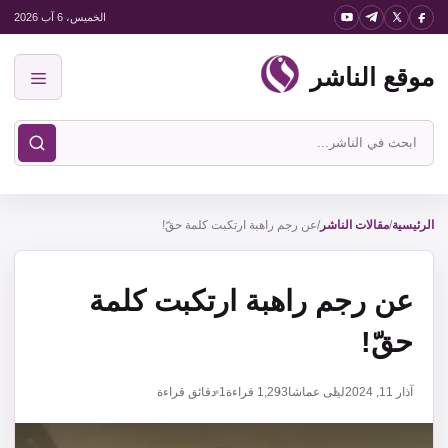
نتقل
الخميس، 6 آب 2026
لى
موقع الناشر
لمحتوى
القائمة
ابحث
في
موقع
الناشر
الرئيسية
/
مقالات الناشر
/
عن رجم راهبة ارتكبت كلمة حقّ!
عن رجم راهبة ارتكبت كلمة
حقّ!
آذار 11, 2024
ليلى عماشا
1,293
قراءة
1 دقائق قراءة