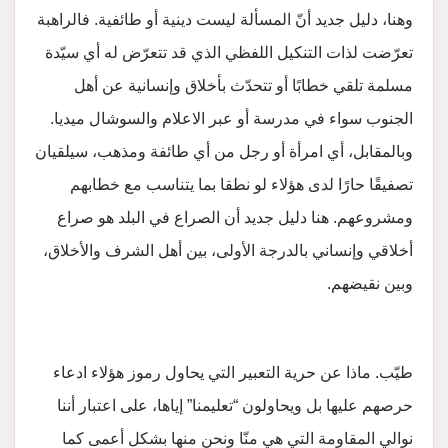
وهنا، دليل جديد أنّ المسألة ليست دينية أو طائفية. فالراهبة
تعرّضت لذات التنكيل اللفظي الذي قد تتعرّض له أي سيّدة
مسلمة تلقي خطابًا أو تتحدّث بأخلاق وإنسانية عن أهل
الجنوب سواء في مدرسة أو عبر الاعلام والسوشال ميديا.
وبالمقابل، أي امرأة أو رجل من أي طائفة ومذهب، سيلقيان
تصفيقًا حارًا لدى هؤلاء لو نطقا بما يتناسب مع خطابهم
ومشروعهم. هنا دليل جديد أن الصراع في البلد هو صراع
أخلاقي وإنساني بالدرجة الأولى، بين أهل الشرف والأخلاق،
وبين نقيضهم.
طيّب. ماذا عن حرية التعبير التي يحاول رموز هؤلاء ادعاء
حرصهم عليها بل ويحاولون “تعليمنا” إياها، على اعتبار أننا
نوالي المقاومة التي هي منّا ونحن منها بشكل أعمى كما