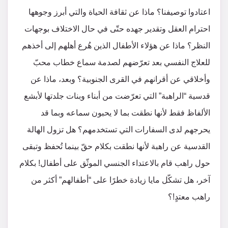
اعتادوا توصيفنا؟ ماذا عن ثقافة الحياة والتي أبرز وجوهها
احترام العقل وتقدير جهده حتّى في حال الاختلاف بوجهات
النظر؟ ماذا عن هؤلاء الأطفال الذين هُرع أهلهم إلى أخذهم
للعلاج النفسي بعد تعرّضهم لصدمة سماع خطاب محبّ
وأخلاقي عن أقرانهم في القرى الجنوبية؟ وبعد، ماذا عن
قدسية “الراهبة” التي تعرّضت من أبناء وبنات جلدتها لأبشع
الألفاظ فقط لأنها نطقت بما لا يحبون سماعه وبما قد
يحرجهم لدى السفارات التي تستخدمهم؟ هل تزول الهالة
القدسية عن راهبة لأنها نطقت بكلام حقّ بينما تُحفظ وتبقى
حول راهب قام بالاعتداء الجنسي الموثّق على أطفال! بكلام
آخر، هل تشكّل مايا زيادة خطرًا على “أطفالهم” أكثر من
راهب معتدٍ!؟