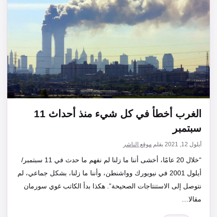
الغرب أخطأ في كل شيء منذ أحداث 11
سبتمبر
أيلول 12, 2021
بقلم
موقع الناشر
“خلال 20 عامًا، أخشى أننا ما زلنا لم نفهم ما حدث في 11 سبتمبر/
أيلول 2001 في نيويورك وواشنطن، وأننا ما زلنا، بشكل جماعي، لم
نتوصل إلى الاستنتاجات الصحيحة”. هكذا بدأ الكاتب غوي سورمان
مقالا…
التصنيفات