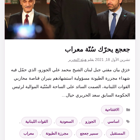
جعجع يحرّك سُنّة معراب
تشرين الأول 18, 2021
بقلم
هيئة التحرير
خرَق بيان مفتي جبل لبنان الشيخ محمد علي الجوزو، الذي حمّل فيه
شهداء مجزرة الطيونة مسؤولية استشهادهم بنيران قناصة محازبي
القوات اللبنانية، الصمت السائد على الساحة السُنّية الموالية لرئيس
الحكومة السابق سعد الحريري حيال…
التصنيفات
الافتتاحية
الوسوم
اساسي
,
الجوزو
,
السعودية
,
القوات اللبنانية
,
المستقبل
,
سمير جعجع
,
مجرزة الطيونة
,
معراب