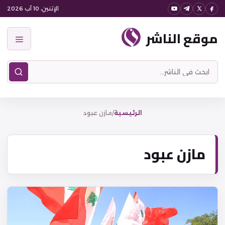
نتقل
الإثنين، 10 آب 2026
لى
موقع الناشر
لمحتوى
القائمة
ابحث
في
موقع
الناشر
الرئيسية
/
مازن عبود
مازن عبود