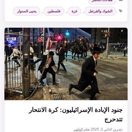
الوسوم
الشوك والقرنفل
,
غزة
,
فلسطين
,
يحيى السنوار
جنود الإبادة الإسرائيليون: كرة الانتحار
تتدحرج
تشرين الثاني 3, 2025
بقلم
الناشر