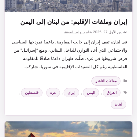
إيران وملفات الإقليم: من لبنان إلى اليمن
تشرين الأول 27, 2025
بقلم
د. وليد الضيقة
في لبنان، تقف إيران إلى جانب المقاومة، داعمةً نموذجها السياسي
والاجتماعي الذي أعاد التوازن للداخل اللبناني، ومنع “إسرائيل” من
فرض شروطها.في غزة، ظلّت طهران داعمًا صادقًا للمقاومة
الفلسطينية رغم كل التعقيدات الإقليمية.في سوريا، شاركت…
التصنيفات
مقالات الناشر
الوسوم
العراق
,
اليمن
,
ايران
,
غزة
,
فلسطين
,
لبنان