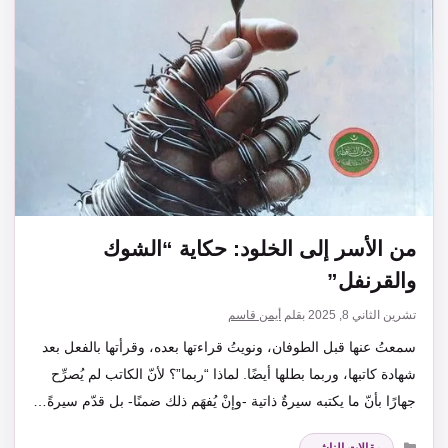
من الأسر إلى الخلود: حكاية “الشوك
والقرنفل”
تشرين الثاني 8, 2025
بقلم
أيمن قاسم
سمعتُ عنها قبل الطوفان، ونويتُ قراءتها بعده، وقرأتها بالفعل بعد
شهادة كاتبها، وربما بطلها أيضًا. لماذا “ربما”؟ لأنّ الكاتب لم يُصرِّح
جهارًا بأنّ ما يكتبه سيرةٌ ذاتية -وإنْ يُفهَم ذلك ضمنًا- بل قدّم سيرةً…
التصنيفات
مقالات الناشر