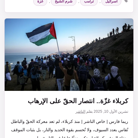
اسرائيل
,
ترامب
,
شرم الشيخ
,
غزة
كربلاء غزّة.. انتصار الحقّ على الإرهاب
تشرين الأول 10, 2025
بقلم
الناشر
ريما فارس | خاص الناشر | منذ كربلاء، لم تعد معركة الحقّ والباطل
تُقاس بعدد السيوف، ولا تُحسم بقوة الحديد والنار، بل بثبات الموقف
ونقاء الهدف. كربلاء لم تكن حدثًا عابرًا في التاريخ، بل…