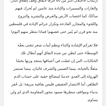
ارتكاب الاحتلال أكثر من 80 خرقًا لاتفاق وقف إطلاق النار،
والغارات والمسيرات والإبادة منذ عامين لم تُحرك فيهم
ساكنًا، كما اغتصاب الأرض والعرض والتشريد والنزوح
واللجوء والمجازر الفادحة وتكرار جرائم الإبادة في فلسطين
منذ نحو قرن لم يُثير حتى غضبهم! فماذا ننتظر منهم اليوم!
فلا تغركم الإشادة والثناء ونظم أبيات شعر تتغنى بعفّة
الوسطاء حتى لتظن من شدة النفاق أنهم أبطال تلك
الحكايات، التي إن غصْت في أعماقها ستجد وزنها بخسًا
مثقلًا بالخيانة، بينما الضمير والشرف غائبان، بينما تستمر
الهرولة إلى العدو، خدمةً لمصالح خفية على حساب الدم
الطاهر، أما الانتصار الحقيقي فليس بقافية مزيفة؛ بل حُفر
بدماء ومواقف سطرها صمود محور المقاومة الذي لم ولن
يساوم.