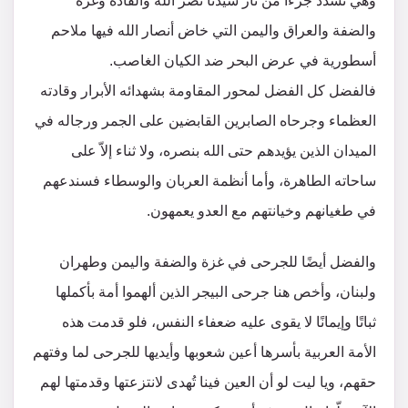
وهي تُسدد جزءًا من ثأر سيدنا نصر الله والقادة وغزة
والضفة والعراق واليمن التي خاض أنصار الله فيها ملاحم
أسطورية في عرض البحر ضد الكيان الغاصب.
فالفضل كل الفضل لمحور المقاومة بشهدائه الأبرار وقادته
العظماء وجرحاه الصابرين القابضين على الجمر ورجاله في
الميدان الذين يؤيدهم حتى الله بنصره، ولا ثناء إلاّ على
ساحاته الطاهرة، وأما أنظمة العربان والوسطاء فسندعهم
في طغيانهم وخيانتهم مع العدو يعمهون.
والفضل أيضًا للجرحى في غزة والضفة واليمن وطهران
ولبنان، وأخص هنا جرحى البيجر الذين ألهموا أمة بأكملها
ثباتًا وإيمانًا لا يقوى عليه ضعفاء النفس، فلو قدمت هذه
الأمة العربية بأسرها أعين شعوبها وأيديها للجرحى لما وفتهم
حقهم، ويا ليت لو أن العين فينا تُهدى لانتزعتها وقدمتها لهم