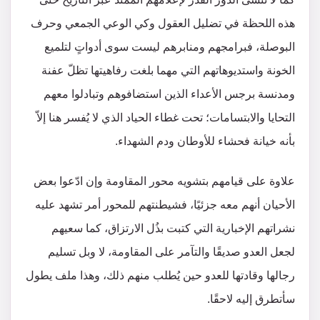
هذه اللحظة في تضليل العقول وكي الوعي الجمعي وحرف
البوصلة، فبرامجهم ومنابرهم ليست سوى أدواتٍ لتلميع
الخونة واستديوهاتهم التي مهما بلغت رفاهيتها تظلّ عفنة
ومدنسة برجس الأعداء الذين استضافوهم وتبادلوا معهم
التحايا والابتسامات؛ تحت غطاء الحياد الذي لا يُفسر هنا إلاّ
بأنه خيانة فحشاء للأوطان ودم الشهداء.
علاوة على قيامهم بتشويه محور المقاومة وإن ادّعوا بعض
الأحيان أنهم معه جزئيًا، فشيطنتهم للمحور أمر تشهد عليه
نشراتهم الإخبارية التي كتبت بذُل الارتزاق، كما سعيهم
لجعل العدو صديقًا والتآمر على المقاومة، لا وبل تسليم
رجالها وقادتها للعدو حين يُطلب منهم ذلك، وهذا ملف يطول
سأتطرق إليه لاحقًا.