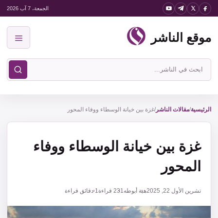
نتقل
الجمعة، 7 آب 2026
لى
موقع الناشر
لمحتوى
القائمة
ابحث
في
موقع
الناشر
الرئيسية
/
مقالات الناشر
/
غزة بين خيانة الوسطاء ووفاء المحور
غزة بين خيانة الوسطاء ووفاء
المحور
تشرين الأول 22, 2025
هبة أبوطه
231
قراءة
1 دقائق قراءة