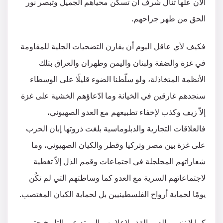
الآن علّها تنال شرف أن تسكن محياهم الجميل وتبصر نور
الحق من طهر جراحهم.
فكيف لأي عاقل اليوم أن يقارن التضحيات الجلية للمقاومة
في غزة والضفة ولبنان واليمن وطهران والعراق بتلك
الأنظمة المتخاذلة، ولو سلّطنا الضوء قليلًا على الوسطاء
سنجدهم غارقين في الخيانة وما ادّعاؤهم الخشية على غزة
إلاّ زيف وكذب لإخفاء تطبيعهم مع العدو الصهيوني،
فالعلاقات التجارية والدبلوماسية بلغت ذروتها إبان الحرب
على غزة بين مصر وتركيا وقطر والكيان الصهيوني، وما
شعاراتهم المجلجلة في اجتماعات وقمم الذل إلاّ تغطية
لاجتماعاتهم السرية مع العدو كما وساطتهم التي لم تكُن
يومًا لحماية أرواح الفلسطينيين بل لحماية الكيان المغتصب.
كما لا ننسى الدور القذر لإعلامهم الممتد عبر التاريخ حتى