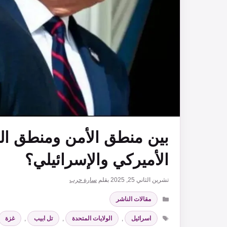
بين منطق الأمن ومنطق النف
الأميركي والإسرائيلي؟
تشرين الثاني 25, 2025
بقلم
سارة حرب
التصنيفات
مقالات الناشر
الوسوم
اسرائيل
,
الولايات المتحدة
,
تل ابيب
,
غزة