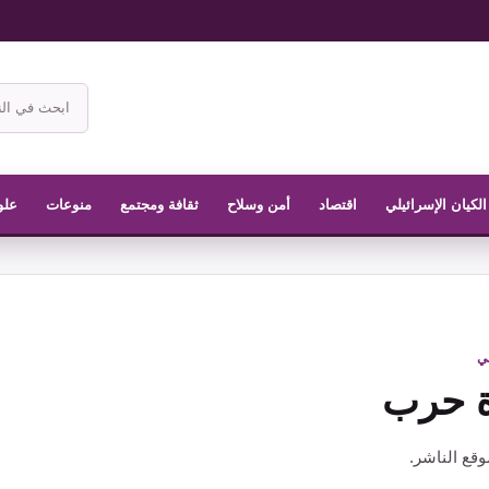
ابحث
في
موقع
الناشر
الكيان الإسرائيلي
اقتصاد
أمن وسلاح
ثقافة ومجتمع
منوعات
علو
في
 حرب
قع الناشر.