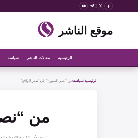
نتقل
لى
لمحتوى
موقع الناشر
الرئيسية
مقالات الناشر
سياسة
الرئيسية
/
سياسة
/
من “نصر الصورة” إلى “نصر الواقع”
من “نصر
تشرين الأول 14, 2025
د. وليد الض