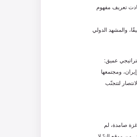
ادت تعريف مفهوم
قًا، والمشهد الدولي
تراتيجي عميق:
يران، ومجتمعها
انتصار لتتجنّب
 غزة صامدة، لم
من موقع الندّ لا