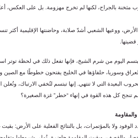
مثخنة بالجراح، لكنها لم تخرج مهزومة. بل على العكس، أع
الأرض، ووعيها الشعبي أشدّ صلابة، وحاضنتها الإقليمية أكثر تنسي
قضيتها.
تسم اليوم من شرم الشيخ، فإنها تفعل ذلك في لحظة توتر اس
لعراق وسوريا، حلفاؤها في الخليج يفتحون خطوطًا مع الصين وإ
ب البعيدة التي لا تنتهي. إنها تبتسم لتُخفي الارتباك، وتُعلن ال
 لم تنجح كل هذه القوة في إنهاء “خطر” غزة الصغيرة؟
والمقاومة
دد الوفود ولا بالمؤتمرات، بل بالنتائج الفعلية على الأرض: بقيت
لحصار والقصف، وبقيت المقاومة حاضرة، تُملي شروطها وتفاوض 