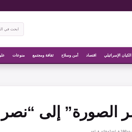
ابحث
في
موقع
الناشر
الكيان الإسرائيلي
اقتصاد
أمن وسلاح
ثقافة ومجتمع
منوعات
علو
 الصورة” إلى “نصر ا
يقة
168
قراءة
1 دقائق قراءة