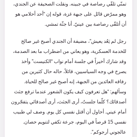
تمنّي تلقّي رصاصة في جبينه. ونقلت الصحيفة عن الجندي،
وهو ممرّض قاتَل على جبهة غزة، قوله إن “أحد أحلامي هو
أن أتلقّى رصاصة بين عينيّ. أنا جثّة تمشي.
رجل لم يَعُد يعيش”، مضيفة أن الجندي أصبح غير صالح
للخدمة العسكرية، وهو يعاني من اضطراب ما بعد الصدمة،
وقد شارك أخيراً في جلسة أمام نواب “الكنيست” وأخذ
يصرخ في وجه السياسيين، قائلاً، حاله حال كثيرين من
رفاقه العائدين من الجبهة، إنه أصبح غير صالح للحياة.
وسألهم: “هل تعرفون كيف يكون الشعور عندما ترفع جثث
أصدقائك؟ كلّما جلستُ، أرى الجثث، أرى أصدقائي يتفجّرون
أمام عيني. أحاول أن أقتل نفسي كل يوم. وصف لي طبيب
نفسي 15 قرصاً في اليوم، جرعة تكفي لتنويم حصان.
عالجوني أرجوكم”.