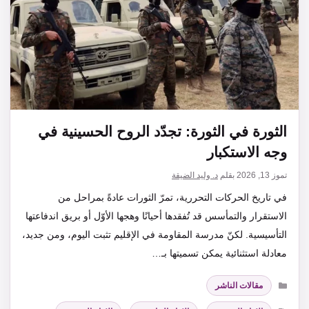
الثورة في الثورة: تجدّد الروح الحسينية في
وجه الاستكبار
تموز 13, 2026
بقلم
د. وليد الضيقة
​في تاريخ الحركات التحررية، تمرّ الثورات عادةً بمراحل من
الاستقرار والتمأسس قد تُفقدها أحيانًا وهجها الأوّل أو بريق اندفاعتها
التأسيسية. لكنّ مدرسة المقاومة في الإقليم تثبت اليوم، ومن جديد،
معادلة استثنائية يمكن تسميتها بـ…
التصنيفات
مقالات الناشر
الوسوم