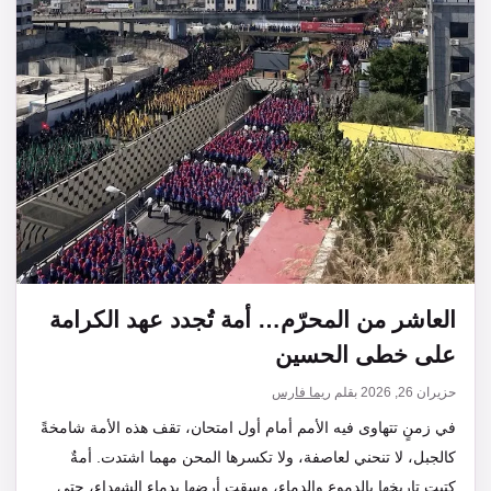
العاشر من المحرّم… أمة تُجدد عهد الكرامة
على خطى الحسين
حزيران 26, 2026
بقلم
ريما فارس
في زمنٍ تتهاوى فيه الأمم أمام أول امتحان، تقف هذه الأمة شامخةً
كالجبل، لا تنحني لعاصفة، ولا تكسرها المحن مهما اشتدت. أمةٌ
كتبت تاريخها بالدموع والدماء، وسقت أرضها بدماء الشهداء، حتى