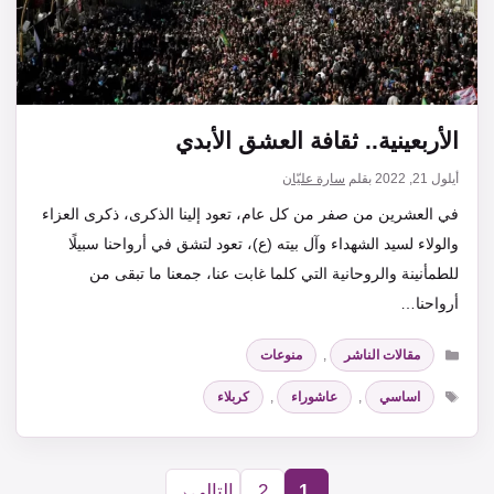
الأربعينية.. ثقافة العشق الأبدي
أيلول 21, 2022
بقلم
سارة عليّان
في العشرين من صفر من كل عام، تعود إلينا الذكرى، ذكرى العزاء
والولاء لسيد الشهداء وآل بيته (ع)، تعود لتشق في أرواحنا سبيلًا
للطمأنينة والروحانية التي كلما غابت عنا، جمعنا ما تبقى من
أرواحنا…
التصنيفات
مقالات الناشر
,
منوعات
الوسوم
اساسي
,
عاشوراء
,
كربلاء
1
2
التالي
→