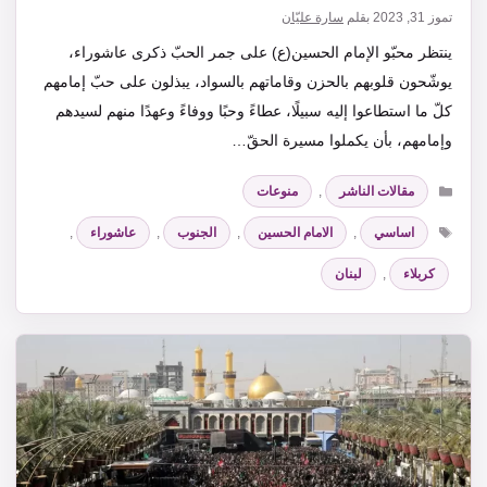
تموز 31, 2023
بقلم
سارة عليّان
ينتظر محبّو الإمام الحسين(ع) على جمر الحبّ ذكرى عاشوراء،
يوشّحون قلوبهم بالحزن وقاماتهم بالسواد، يبذلون على حبّ إمامهم
كلّ ما استطاعوا إليه سبيلًا، عطاءً وحبًا ووفاءً وعهدًا منهم لسيدهم
وإمامهم، بأن يكملوا مسيرة الحقّ…
التصنيفات
مقالات الناشر
,
منوعات
الوسوم
اساسي
,
الامام الحسين
,
الجنوب
,
عاشوراء
,
كربلاء
,
لبنان