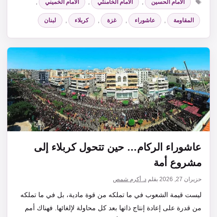
الامام الحسين
,
الامام الخامنئي
,
الامام الخميني
,
المقاومة
,
عاشوراء
,
غزة
,
كربلاء
,
لبنان
عاشوراء الركام… حين تتحول كربلاء إلى
مشروع أمة
حزيران 27, 2026
بقلم
د. أكرم شمص
ليست قيمة الشعوب في ما تملكه من قوة مادية، بل في ما تملكه
من قدرة على إعادة إنتاج ذاتها بعد كل محاولة لإلغائها. فهناك أمم