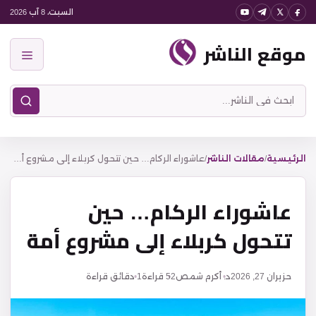
نتقل
السبت، 8 آب 2026
لى
موقع الناشر
لمحتوى
القائمة
ابحث
في
موقع
الناشر
الرئيسية
/
مقالات الناشر
/
عاشوراء الركام… حين تتحول كربلاء إلى مشروع أمة
عاشوراء الركام… حين
تتحول كربلاء إلى مشروع أمة
حزيران 27, 2026
د. أكرم شمص
52
قراءة
1 دقائق قراءة