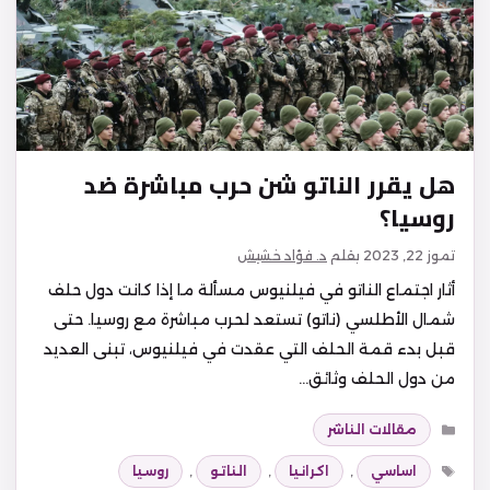
هل يقرر الناتو شن حرب مباشرة ضد
روسيا؟
تموز 22, 2023
بقلم
د. فؤاد خشيش
أثار اجتماع الناتو في فيلنيوس مسألة ما إذا كانت دول حلف
شمال الأطلسي (ناتو) تستعد لحرب مباشرة مع روسيا. حتى
قبل بدء قمة الحلف التي عقدت في فيلنيوس، تبنى العديد
من دول الحلف وثائق…
التصنيفات
مقالات الناشر
الوسوم
اساسي
,
اكرانيا
,
الناتو
,
روسيا