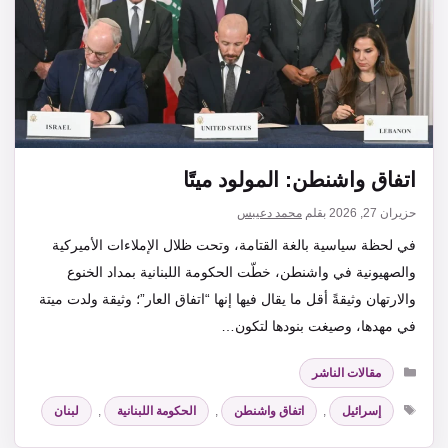
اتفاق واشنطن: المولود ميتًا
حزيران 27, 2026
بقلم
محمد دعيبس
في لحظة سياسية بالغة القتامة، وتحت ظلال الإملاءات الأميركية
والصهيونية في واشنطن، خطّت الحكومة اللبنانية بمداد الخنوع
والارتهان وثيقةً أقل ما يقال فيها إنها “اتفاق العار”؛ وثيقة ولدت ميتة
في مهدها، وصيغت بنودها لتكون…
التصنيفات
مقالات الناشر
الوسوم
إسرائيل
,
اتفاق واشنطن
,
الحكومة اللبنانية
,
لبنان