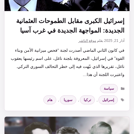
إسرائيل الكبرى مقابل الطموحات العثمانية
الجديدة: المواجهة الجديدة في غرب آسيا
آذار 21, 2025
بقلم
موقع الناشر
في كانون الثاني الماضي أصدرت لجنة “فحص ميزانية الأمن وبناء
القوة” في إسرائيل، المعروفة بلجنة ناغل، على اسم رئيسها يعقوب
ناغل، تقريرها الذي نبّهت فيه إلى خطر التحالف السوري التركي.
واعتبرت اللجنة أن هذا…
التصنيفات
سياسة
الوسوم
إسرائيل
,
تركيا
,
سوريا
,
هام