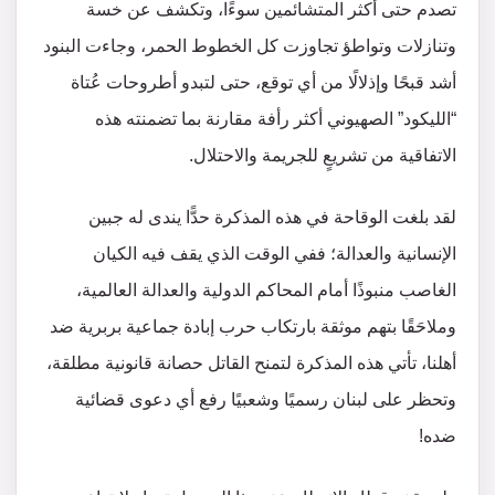
تصدم حتى أكثر المتشائمين سوءًا، وتكشف عن خسة
وتنازلات وتواطؤ تجاوزت كل الخطوط الحمر، وجاءت البنود
أشد قبحًا وإذلالًا من أي توقع، حتى لتبدو أطروحات عُتاة
“الليكود” الصهيوني أكثر رأفة مقارنة بما تضمنته هذه
الاتفاقية من تشريعٍ للجريمة والاحتلال.
لقد بلغت الوقاحة في هذه المذكرة حدًّا يندى له جبين
الإنسانية والعدالة؛ ففي الوقت الذي يقف فيه الكيان
الغاصب منبوذًا أمام المحاكم الدولية والعدالة العالمية،
وملاحَقًا بتهم موثقة بارتكاب حرب إبادة جماعية بربرية ضد
أهلنا، تأتي هذه المذكرة لتمنح القاتل حصانة قانونية مطلقة،
وتحظر على لبنان رسميًا وشعبيًا رفع أي دعوى قضائية
ضده!