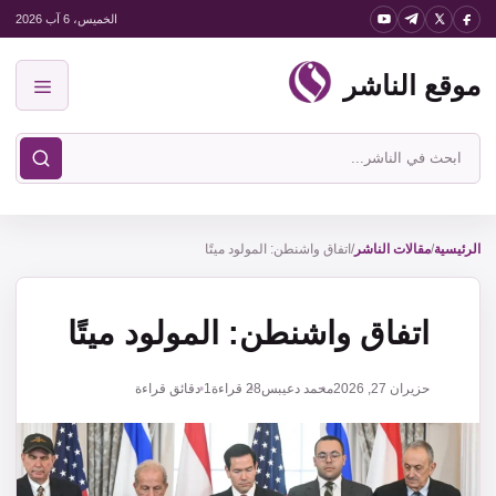
نتقل
الخميس، 6 آب 2026
لى
موقع الناشر
لمحتوى
القائمة
ابحث
في
موقع
الناشر
الرئيسية
/
مقالات الناشر
/
اتفاق واشنطن: المولود ميتًا
اتفاق واشنطن: المولود ميتًا
حزيران 27, 2026
محمد دعيبس
28
قراءة
1 دقائق قراءة