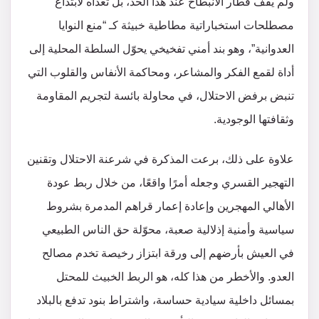
ولم يقف قطار الانبطاح عند هذا الحد، بل تعداه لابتداع
مصطلحات استخباراتية مطاطية خبيثة كـ “منع النوايا
العدوانية”، وهو بند أمني تفخيخي يحوّل السلطة المحلية إلى
أداة لقمع الفكر والمشاعر، ومحاكمة الأنفاس والقلوب التي
تنبض برفض الاحتلال، في محاولة بائسة لتجريم المقاومة
وثقافتها الوجودية.
علاوة على ذلك، برعت المذكرة في شرعنة الاحتلال وتقنين
التهجير القسري وجعله أمرًا واقعًا، من خلال ربط عودة
الأهالي المهجرين وإعادة إعمار قراهم المدمرة بشروط
سياسية وأمنية إذلالية صعبة، محوّلة حق الناس الطبيعي
في العيش بأرضهم إلى ورقة ابتزاز رخيصة تخدم مصالح
العدو. والأخطر من هذا كله، هو الربط الخبيث للمحتل
بمسائل داخلية سيادية حساسة، واشتراط بنود تدفع بالبلاد