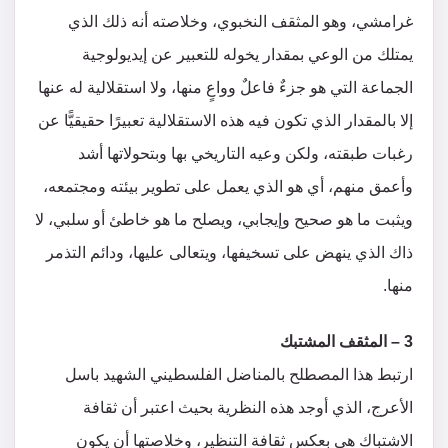
غرامشي، وهو المثقف النخبوي، وخلاصته أنه ذلك الذي
يمتلك من الوعي بمقدار يخوله للتعبير عن إيديولوجية
الجماعة التي هو جزءٌ فاعلٌ وواعٍ منها، ولا استقلالية له عنها
إلا بالمقدار الذي تكون فيه هذه الاستقلالية تعبيرًا حقيقيًّا عن
رغبات طبقته، ولكن وعيه التاريخي بها وبتحولاتها أشد
وأعمق منهم، أي هو الذي يعمل على تطوير بيئته ومجتمعه،
ويثبت ما هو صحيح وإيجابي، ويصلح ما هو خاطئ أو سلبي، لا
ذاك الذي ينهض على تسخيفها، ويتعالى عليها، ودائم التذمر
منها.
3 – المثقف المشتبك
ارتبط هذا المصطلح بالمناضل الفلسطيني الشهيد باسل
الأعرج، الذي أوجد هذه النظرية بحيث اعتبر أن ثقافة
الاشتباك هي بعكس ثقافة التنظير، وخلاصتها أن يكون