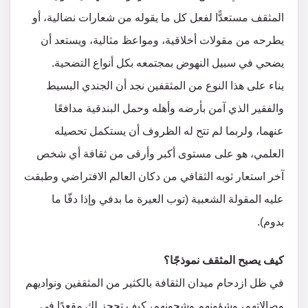
المثقف مستعدًّا لفعل كل ما يقوله من شعارات نضالية، أو
يطرحه من مقولات أخلاقية، ومواعظ مثالية، ويستعد أن
يضحي في سبيل النهوض بمجتمعه بكل أنواع التضحية.
بناء على هذا النوع من المثقفين نجد أن الجندي البسيط
والفقير الذي آمن بأرضه وأهله وحمل البندقية مدافعًا
عنهما، ولربما لم تتح له الظروف أن يستكمل تحصيله
العلمي، هو على مستوى أكبر وأرقى من ثقافة أي شخص
آخر استعار ثوبه الثقافي من دكان العالم الافتراضي وطبقت
عليه المقولة الشعبية (توب العيرة ما بدفي وإذا دفّا ما
بدوم).
كيف يصبح المثقف نموذجًا؟
في ظل ازدحام ميدان الثقافة بالكثير من المثقفين ونواديهم
وصالاتهم، وشؤونهم وشجونهم، كيف تحجز لك مقعدًا في