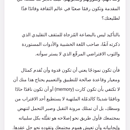
المقدمة وتكون رقمًا صعبًا في عالم الثقافة وقائدًا فذًا
لطليعتك؟
بالتأكيد ليس بالبضاعة المُزجاة للمثقف التقليدي الذي
ذكرته آنفًا، صاحب اللغة الخشبية والأدوات المستوردة
والثوب الافتراضي المرقّع الذي لا يستر سوأته.
فأن تكون نموذجًا يعني أن تكون قدوة وأن تُقدم كمثال
ومعيار وقاعدة صالحة للتطبيق والتعميم يحتاج هذا منك أن
لا تكتفي بأن تكون كارت (memory) أو أن تكون ناقدًا حادًا
وناقمًا شديدًا كالدمّلة الملتهبة لا يستطيع أحد الاقتراب من
وسطك، بل أن تمتلك مرونة التقبل وصبر التحمل لتنهض
بمجتمعك فأول طريق نحو إصلاحه هو تقبُّله بكل سلبياته
وإيجابياته وأن تعيش هموم مجتمعك وتقوده نحو حل عقدها.