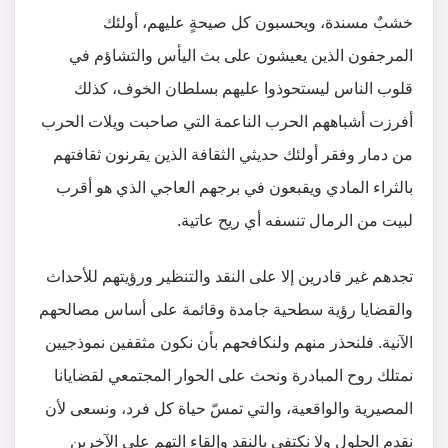
خشبٌ مسندة، ويحسبون كل صيحةٍ عليهم، أولئك
المرجفون الذين يعيشون على بث اليأس والتشاؤم في
قلوب الناس ليستحوذوا عليهم بسلطان الخوف، كذلك
أفرزت أشباههم الحرب الناعمة التي صاحبت ويلات الحرب
من دمار وفقر أولئك حديثي الثقافة الذين يقرنون ثقافتهم
بالثراء المادي ويقبعون في برجهم العاجي الذي هو أقرب
لبيت من الرمال تنسفه أي ريح عاتية.
تجدهم غير قادرين إلا على النقد والتنظير ورؤيتهم للأحداث
والقضايا رؤية سطحية جامدة وقائمة على أساس مصالحهم
الآنية. فلنحذر منهم ولنكافحهم بأن نكون مثقفين نموذجيين
نمتلك روح المبادرة ونحث على الحوار المجتمعي لقضايانا
المصيرية والواقعية، والتي تمسّ حياة كل فرد، ونسعى لأن
نقدم الحلول ولا نكتفي بالنقد وإلقاء التهم على الآخرين