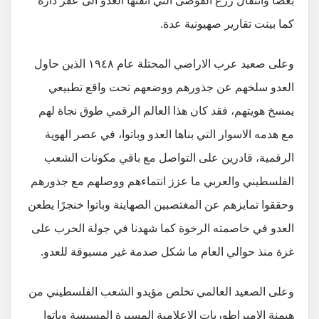
بعضًا وانتقال زرع الفوضى التي اتقنها العدو الى عقر داره
كما بينت تقارير صهيونية عدة.
وعلى صعيد عرب الاراضي المحتلة عام ١٩٤٨ الذين حاول
العدو سلخهم عن جذورهم ووضعهم تحت واقع تطبيعي
يمسخ هويتهم، فقد كان هذا العالم الرقمي طوق نجاة لهم
مع هدمه الاسوار التي بناها العدو وباتوا، في عصر الهوية
الرقمية، قادرين على التواصل مع باقي مكونات الشعب
الفلسطيني والعربي ما عزز انتماءهم ووصلهم مع جذورهم
وحققوا تمايزهم عن المغتصبين الصهاينة وباتوا خنجرًا يطعن
العدو في خاصمته الرخوة كما شهدنا في جولة الحرب على
غزة منذ حوالي العام ما شكل صدمة غير مسبوقة للعدو.
وعلى الصعيد العالمي تخلص مؤيدو الشعب الفلسطيني من
هيمنة الامبراطوريات الاعلامية المسيرة المسيسة وباتوا