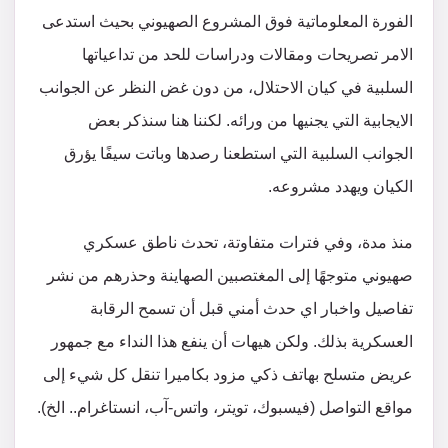
الفورة المعلوماتية فوق المشروع الصهيوني بحيث استدعى
الامر تصريحات ومقالات ودراسات للحد من تداعياتها
السلبية في كيان الاحتلال، من دون غض النظر عن الجوانب
الايجابية التي يجنيها من ورائه. لكننا هنا سنذكر بعض
الجوانب السلبية التي استطعنا رصدها وباتت سيفًا يؤرق
الكيان ويهدد مشروعه.
منذ مدة، وفي فترات متفاوتة، تحدث ناطق عسكري
صهيوني متوجهًا إلى المغتصبين الصهاينة وحذرهم من نشر
تفاصيل واخبار اي حدث أمني قبل أن تسمح الرقابة
العسكرية بذلك. ولكن هيهات أن ينفع هذا النداء مع جمهور
عريض متسلح بهاتف ذكي مزود بكاميرا تنقل كل شيء إلى
مواقع التواصل (فيسبوك، تويتر، واتس-آب، انستاغرام.. الخ).