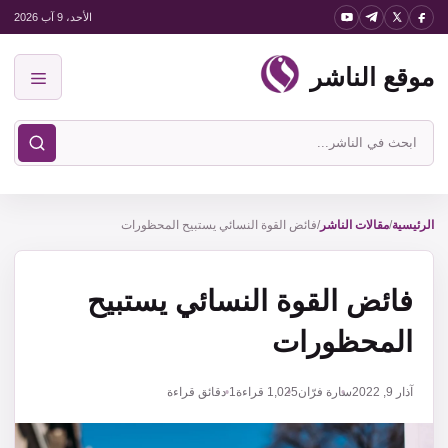
نتقل
الأحد، 9 آب 2026
لى
موقع الناشر
لمحتوى
القائمة
ابحث
في
موقع
الناشر
الرئيسية
/
مقالات الناشر
/
فائض القوة النسائي يستبيح المحظورات
فائض القوة النسائي يستبيح
المحظورات
آذار 9, 2022
سارة فرّان
1,025
قراءة
1 دقائق قراءة