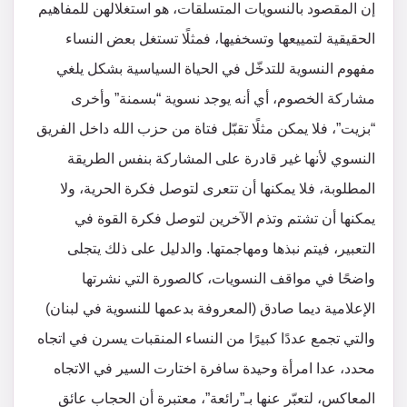
إن المقصود بالنسويات المتسلقات، هو استغلالهن للمفاهيم
الحقيقية لتمييعها وتسخفيها، فمثلًا تستغل بعض النساء
مفهوم النسوية للتدخّل في الحياة السياسية بشكل يلغي
مشاركة الخصوم، أي أنه يوجد نسوية “بسمنة” وأخرى
“بزيت”، فلا يمكن مثلًا تقبّل فتاة من حزب الله داخل الفريق
النسوي لأنها غير قادرة على المشاركة بنفس الطريقة
المطلوبة، فلا يمكنها أن تتعرى لتوصل فكرة الحرية، ولا
يمكنها أن تشتم وتذم الآخرين لتوصل فكرة القوة في
التعبير، فيتم نبذها ومهاجمتها. والدليل على ذلك يتجلى
واضحًا في مواقف النسويات، كالصورة التي نشرتها
الإعلامية ديما صادق (المعروفة بدعمها للنسوية في لبنان)
والتي تجمع عددًا كبيرًا من النساء المنقبات يسرن في اتجاه
محدد، عدا امرأة وحيدة سافرة اختارت السير في الاتجاه
المعاكس، لتعبّر عنها بـ”رائعة”، معتبرة أن الحجاب عائق