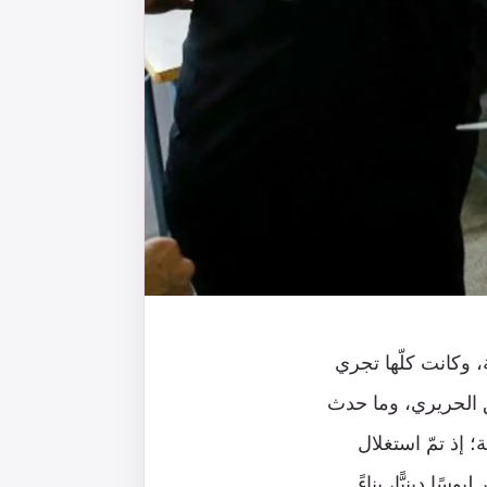
، وكانت كلّها تجري
هد اغتيال الرئيس رفيق الحريري، وما حدث
ات النيابية؛ إذ تمّ استغلال
ا دينيًّا، بناءً