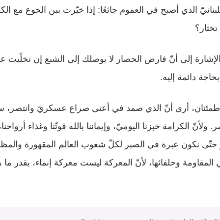
لبنانيّ الذي أصبح في العموم جائعًا: إذا خيّرت بين الجوع مع الكر
تختار؟
لإشارة إلى أنّ فارض الحصار لا يوصلك إلى الشبع إن تخلّيت عن
حاجة دائمة إليه.
اطمئنان، أرى أنّ الذي صمد في أعتى صراع عسكريّ وانتصر، 
 ولأنّ الكرامة خبزنا اليوميّ، وإيماننا بالله قوتّنا وغذاء أرواحن
حتّى نكون عبرة في الصبر لكلّ شعوب العالم المقهورة والمظلوم
 المقاومة وحلفائها، لأنّ المعركة ليست معركة إنماء، بقدر ما