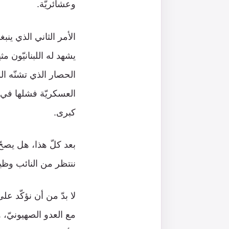
وعشائريّة.
الأمر الثاني الذي ينب
يشهد له اللبنانيّون م
الحصار الذي تشنّه الو
العسكريّة فشلها في 
كبرى.
بعد كلّ هذا، هل يصحّ 
ننتظر من النائب وظي
لا بدّ من أن نؤكّد عل
مع العدو الصهيونيّ، و