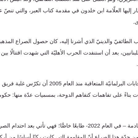
 إليها العلّامة ابن خلدون في مقدمة كتاب العبر، والتي تنصّ على
ى.
الطائفيّ والدينيّ الذي أشرنا إليه، كان حصول الصراع المذهب
بنانيين، بعد أن استنفدت الحرب الأهليّة التي شهدت اقتتالًا بين
لم تستطع نتائج الانتخابات البرلمانيّة المتعاقبة منذ الع
 بناءً على تفاهمات كتفاهم الدوحة، بمسميات عدّة منها: حكو
تكتسي الانتخابات القادمة – في العام 2022- طابعًا خاصًّا؛ فهي تأتي 
من حدّة هذا الصراع أنّ المقاومة التي كانت ركنًا أساسًا من أر