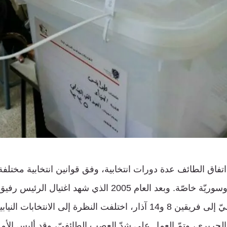
تفاق الطائف عدة دورات انتخابية، وفق قوانين انتخابية مختلفة
برعاية إقليمية عامّة وسوريّة خاصّة. وبعد العام 2005 الذي ش
بعده من انقسام طوليّ إلى فريقين 8 و14 آذار، اختلفت النظرة إلى الانتخاب
لحريري، وتمّ العمل على شدّ العصب الطائفيّ، وقد ألبس الأمر لبوسً