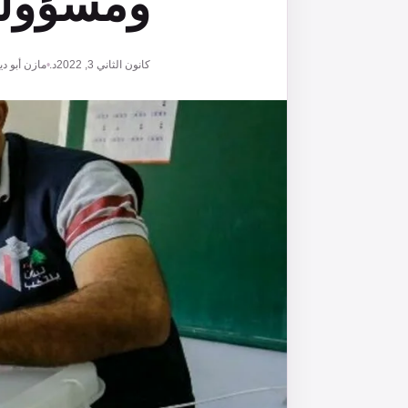
ومسؤول
كانون الثاني 3, 2022
د. مازن أبو دي