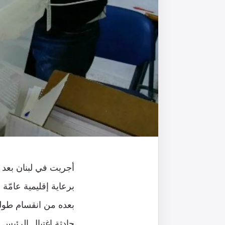
أجريت في لبنان بعد ا
حادثة اغتيال الرئيس ا