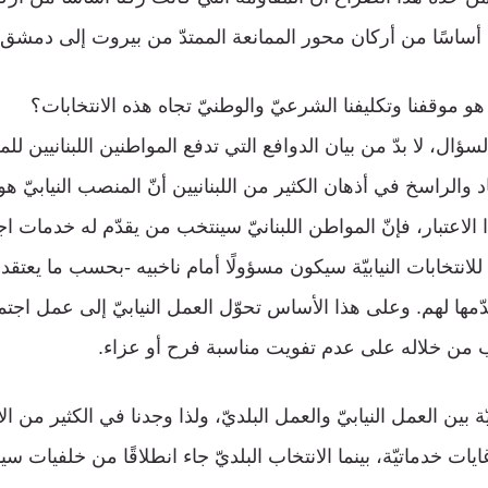
ا أساسًا من أركان محور الممانعة الممتدّ من بيروت إلى دمشق
هو موقفنا وتكليفنا الشرعيّ والوطنيّ تجاه هذه الانتخابات؟
لسؤال، لا بدّ من بيان الدوافع التي تدفع المواطنين اللبنانيين 
 والراسخ في أذهان الكثير من اللبنانيين أنّ المنصب النيابيّ 
ا الاعتبار، فإنّ المواطن اللبنانيّ سينتخب من يقدّم له خدمات اجتم
ح للانتخابات النيابيّة سيكون مسؤولًا أمام ناخبيه -بحسب ما يعت
دّمها لهم. وعلى هذا الأساس تحوّل العمل النيابيّ إلى عمل اجت
 من خلاله على عدم تفويت مناسبة فرح أو عزاء.
ّة بين العمل النيابيّ والعمل البلديّ، ولذا وجدنا في الكثير من الأ
 غايات خدماتيّة، بينما الانتخاب البلديّ جاء انطلاقًا من خلفيات سيا