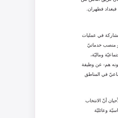
 فبغداد فطهران.
للمشاركة في عمليات
هو منصب خدماتيّ
اعيّة وماليّة،
قدونه هم- عن وظيفة
ماعيّ في المناطق
حيان أنّ الانتخاب
سيّة وعائليّة