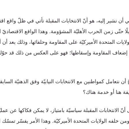
غي أن نشير إليه، هو أنّ الانتخابات المقبلة تأتي في ظلّ واقع 
ثيلًا حتّى زمن الحرب الأهليّة المشؤومة. وهذا الواقع الاقتصاديّ
لايات المتحدة الأميركيّة على المقاومة وحلفائها، وذلك بعد أن أ
إضعاف المقاومة وإسقاطها؛ فهو على العكس من ذلك قد حوّلها 
أن نتعامل كمواطنين مع الانتخابات النيابيّة وفق الذهنيّة السا
فة هنا أو خدمة هناك؟
ى أنّ الانتخابات المقبلة سياسيّة بامتياز، لا يمكن فكاكها عن عمل
من خلفه الولايات المتحدة الأميركيّة. وهذا الأمر يفسّر تمسّك ا