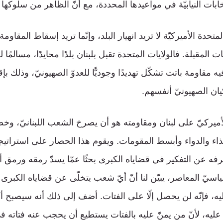
تخابات النيابيّة في مواعيدها المحددة، مع أنّ الظاهر من سلوكها أنه
متحدة الأميركيّة لا تريد انهيار البلد، وإنّما تريد إسقاط المقاوم
ات المقبلة. فالولايات المتحدة تقبل بلبنان بلدًا محايدًا، مسالمًا ل
 فيه مقاومة باتت تشكّل تهديدًا وجوديًّا للعدوّ الصهيونيّ، وذلك ب
يان الصهيونيّ أنفسهم.
ميركيّ على لبنان ومقاومته هو أن يصرخ الشعب اللبنانيّ، و
لغذاء والدواء وأبسط المقومات. ويقوم هذا الحصار على استراتيجي
ه عن التفكير في قضاياه الكبرى بحثًا عمّا يسدّ رمقه ورمق أسرت
ياسيّ المعاصر، يبيّن لنا أنّ أيّ شعب يتخلّى عن قضاياه الكبرى 
يه، فإنّه لن يحصل إلّا على الفتات. أضف إلى ذلك أنه سيصبح أكثر
يه، لأنّ من يمنّ عليه بالفتات يستطيع أن يحجب عنه فتاته في