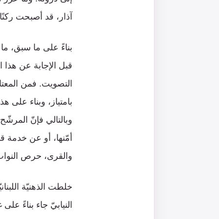
آذار، قد أصبحت ركنً
بناءً على ما سبق، ما 
قبل الإجابة عن هذا ا
التصويت. فمن المعتاد
بامتياز، وبناء على هذ
وبالتالي فإنّ المرشّ
أمّنها، أو عن خدمة ق
والقرى، حرص النواب
خلطت الذهنيّة اللبناني
النيابيّ جاء بناءً على