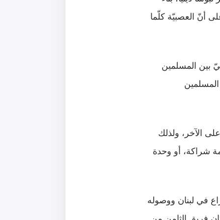
 أنّ العصبيّة كلّما
يّ بين المسلمين
 المسلمين
ام 2005 أن تكرّس غلبة فريق على الآخر، ولذلك
مة شراكة، أو وحدة
بعد احتدام الصراع في لبنان ووصوله
كان فريق الثامن من