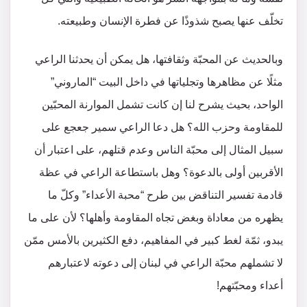
تخلّف عنها يصبح شذوذًا عن فطرة الإنسان وطبيعته.
وبالحديث عن المحبّة وثقافتها، هل يمكن أن يحدثنا الراعي
مثلًا عن مظاهرها وتجلياتها في داخل البيت “الماروني”
الواحد، بحيث يشرح لنا إن كانت تشمل الموارنة المحبّين
للمقاومة وحزب الله؟ هل دعا الراعي سمير جعجع على
سبيل المثال إلى محبّة الناس وعدم قتلهم، على اعتبار أن
الأقربين أولى بالدعوة؟ وهل باستطاعة الراعي في عظة
قادمة تفسير التناقض بين طرح “محبة الأعداء” وكلّ ما
يظهره من معاداة وبغض تجاه المقاومة وأهلها؟ لأن على ما
يبدو، ثمّة لغط كبير في المفاهيم، دفع الكثيرين بالأمس ممّن
لا تشملهم محبّة الراعي في لبنان إلى دعوته لاعتبارهم
أعداء ومحبّتهم!