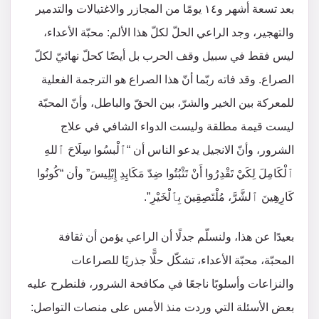
بعد تسعة أشهر و١٤ يومًا من المجازر والاغتيالات والتدمير
والتهجير، وجد الراعي الحلّ لكلّ هذا الألم: محبّة الأعداء،
ليس فقط في سبيل وقف الحرب بل أيضًا كحلّ نهائيّ لكلّ
الصراع. وقد فاته ربّما أنّ هذا الصراع هو الترجمة الفعلية
للمعركة بين الخير والشرّ، بين الحقّ والباطل، وأنّ المحبّة
ليست قيمة مطلقة وليست الدواء الشافي في علاج
الشرور، وأنّ الانجيل يدعو الناس أن “ٱلْبسُوا سِلَاحَ ٱللهِ
ٱلْكَامِلَ لِكَيْ تَقْدِرُوا أَنْ تَثْبُتُوا ضِدّ مَكَايِدِ إِبْلِيسَ” وأن “كُونُوا
كَارِهِينَ ٱلشَّرَّ، مُلْتَصِقِينَ بِٱلْخَيْرِ”.
بعيدًا عن هذا، ولنسلّم جدلًا أن الراعي يؤمن أن ثقافة
المحبّة، محبّة الأعداء، تشكّل حلًّا جذريًا للصراعات
والنزاعات وأسلوبًا ناجعًا في مكافحة الشرور، فلنطرح عليه
بعض الأسئلة التي وردت منذ الأمس على منصات التواصل: