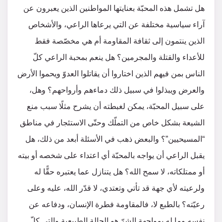
هل تشمل هذه المحبّة بعنايتها المواطنين الذين يعبرون عن
آراء سياسية مختلفة عن التي يرعاها الراعي، والأشخاص
الذين ينتمون إلى ثقافة المقاومة أم هي مخصّصة فقط
للأعداء والقتلة والمجرمين؟ هل ينعم بمحبة الراعي كلّ
الناس بمن فيهم الذين اختاروا أن يقاتلوا العدوّ ويحموا الأرض
والعرض ويبذلوا في سبيل ذلك دماءهم وأرواحهم؟ وهل،
على سبيل المحبّة، يمكن لغبطته أن يشرح مثلًا سبب منع
الشيعة بشكل خاص من التملّك وحتّى الاستئجار في مناطق
“المسيحيين”؟ والبعض ذهب في الأسئلة أبعد من ذلك، هل
يقبل الراعي أن يواجه بالمحبّة أي اعتداء على شخصه أو بيته
أو ممتلكاته، لا سمح الله؟ هل يتنازل عما يعتبره حقًّا له
ولرعيته لأي جهة قد تأتي وتعتدي، لا قدّر الله، عليه وعلى
رعيّته؟ بالطبع لا، فالمقاومة فطرة الإنسان، ودفاعه عن
نفسه وما له بمواجهة الشرّ هو الحالة الطبيعية والتي كلّ