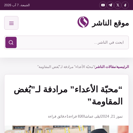
نتقل
الجمعة، 7 آب 2026
لى
موقع الناشر
لمحتوى
القائمة
ابحث
في
موقع
الناشر
الرئيسية
/
مقالات الناشر
/
“محبّة الأعداء” مرادفة لـ”بُغض المقاومة”
“محبّة الأعداء” مرادفة لـ”بُغض
المقاومة”
تموز 21, 2024
ليلى عماشا
820
قراءة
1 دقائق قراءة